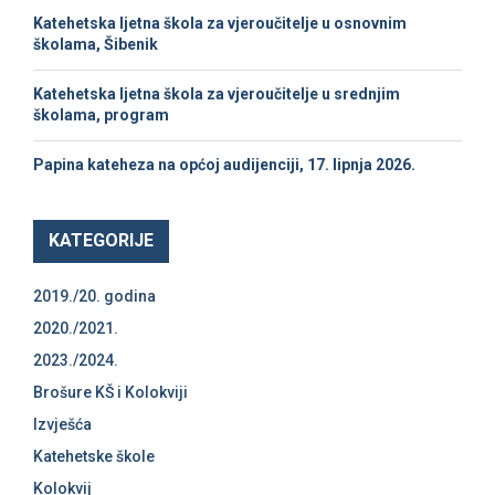
C
Katehetska ljetna škola za vjeroučitelje u osnovnim
školama, Šibenik
H
Katehetska ljetna škola za vjeroučitelje u srednjim
školama, program
Papina kateheza na općoj audijenciji, 17. lipnja 2026.
KATEGORIJE
2019./20. godina
2020./2021.
2023./2024.
Brošure KŠ i Kolokviji
Izvješća
Katehetske škole
Kolokvij