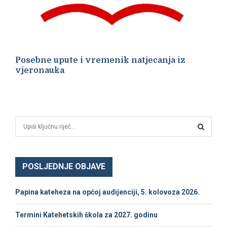
Posebne upute i vremenik natjecanja iz
vjeronauka
S
e
a
S
r
c
POSLJEDNJE OBJAVE
E
h
f
A
Papina kateheza na općoj audijenciji, 5. kolovoza 2026.
o
r
R
Termini Katehetskih škola za 2027. godinu
: