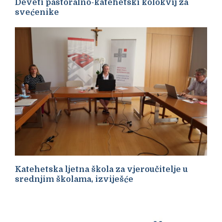
Deveti pastoralno-katehetski kolokvij za
svećenike
Katehetska ljetna škola za vjeroučitelje u
srednjim školama, izviješće