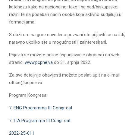
E
katehezu kako na nacionalnoj tako i na nad/biskupijskoj
razini te na poseban način osobe koje aktivno sudjeluju u
N
formacijama.
U
S obzirom na gore navedeno pozvani ste prijaviti se na isti,
naravno ukoliko ste u mogućnosti i zainteresirani.
Prijaviti se možete online (ispunjavanje obrasca) na web
stranici
www.pcpne.va
do 31. srpnja 2022.
Za sve detaljnije obavijesti možete poslati upit na e-mail
office@pcpne.va
Program Kongresa:
7. ENG Programma III Congr cat
7. ITA Programma III Congr cat
2022-25-011