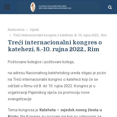
P
R
Naslovnica
Vijesti
I
Treći internacionalni kongres o katehezi, 8.-10. rujna 2022., Rim
Treći internacionalni kongres o
M
katehezi, 8.-10. rujna 2022., Rim
Poštovane kolegice i poštovani kolege,
A
na adresu Nacionalnog katehetskog ureda stigao je poziv
R
na Treći internacionalni kongres o katehezi koji će se
održati u Rimu od 8. do 10. rujna 2022. Kongres je u
Y
organizaciji Papinskog vijeća za promociju nove
evangelizacije.
M
Tema kongresa je
Kateheta – svjedok novog života u
Kristu
. Na Kongres su pozvani svi koji su odgovorni za