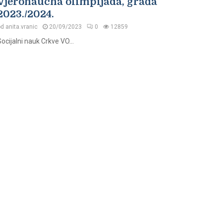
Vjeronaučna olimpijada, građa
2023./2024.
od
anita.vranic
20/09/2023
0
12859
ocijalni nauk Crkve VO...