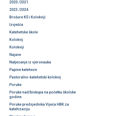
2020./2021.
2023./2024.
Brošure KŠ i Kolokviji
Izvješća
Katehetske škole
Kolokvij
Kolokviji
Najave
Natjecanje iz vjeronauka
Papine kateheze
Pastoralno-katehetski kolokvij
Poruke
Poruke nad/biskupa na početku školske
godine
Poruke predsjednika Vijeća HBK za
katehizaciju