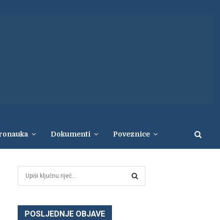
eronauka
Dokumenti
Poveznice
S
e
a
S
r
c
POSLJEDNJE OBJAVE
E