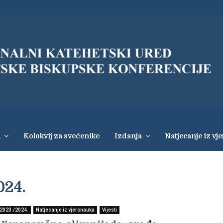
i
Kolokvij za svećenike
Izdanja
Natjecanje iz vj
024.
2023./2024.
Natjecanje iz vjeronauka
Vijesti