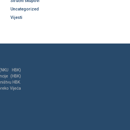
Stručni skupovi
Uncategorized
Vijesti
 (NKU HBK)
ncije (HBK)
jništvu HBK.
preko Vijeća