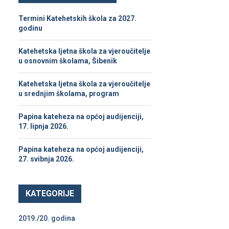
h
f
A
Termini Katehetskih škola za 2027.
o
godinu
r
R
:
Katehetska ljetna škola za vjeroučitelje
C
u osnovnim školama, Šibenik
H
Katehetska ljetna škola za vjeroučitelje
u srednjim školama, program
Papina kateheza na općoj audijenciji,
17. lipnja 2026.
Papina kateheza na općoj audijenciji,
27. svibnja 2026.
KATEGORIJE
2019./20. godina