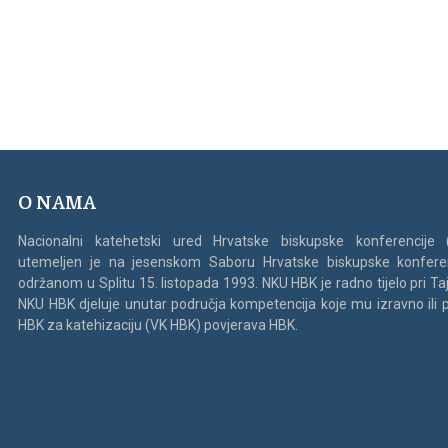
O NAMA
Nacionalni katehetski ured Hrvatske biskupske konferencije
utemeljen je na jesenskom Saboru Hrvatske biskupske konfere
održanom u Splitu 15. listopada 1993. NKU HBK je radno tijelo pri Ta
NKU HBK djeluje unutar područja kompetencija koje mu izravno ili 
HBK za katehizaciju (VK HBK) povjerava HBK.