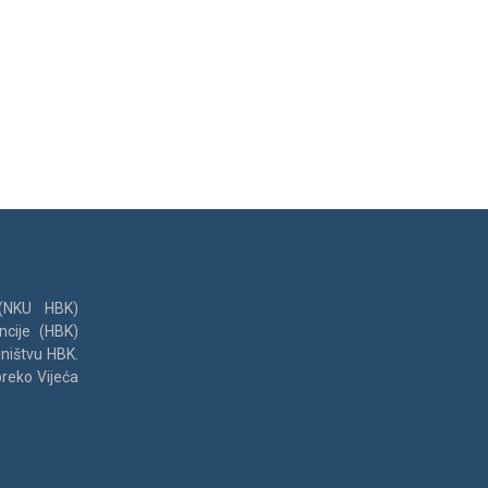
 (NKU HBK)
ncije (HBK)
jništvu HBK.
preko Vijeća