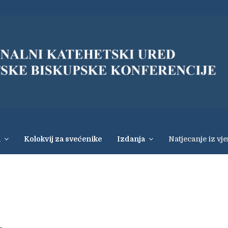
i
Kolokvij za svećenike
Izdanja
Natjecanje iz vj