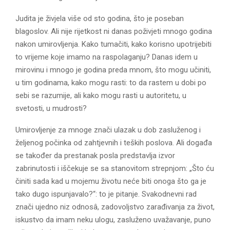
Judita je živjela više od sto godina, što je poseban
blagoslov. Ali nije rijetkost ni danas poživjeti mnogo godina
nakon umirovljenja. Kako tumačiti, kako korisno upotrijebiti
to vrijeme koje imamo na raspolaganju? Danas idem u
mirovinu i mnogo je godina preda mnom, što mogu učiniti,
u tim godinama, kako mogu rasti: to da rastem u dobi po
sebi se razumije, ali kako mogu rasti u autoritetu, u
svetosti, u mudrosti?
Umirovljenje za mnoge znači ulazak u dob zasluženog i
željenog počinka od zahtjevnih i teških poslova. Ali događa
se također da prestanak posla predstavlja izvor
zabrinutosti i iščekuje se sa stanovitom strepnjom: „Što ću
činiti sada kad u mojemu životu neće biti onoga što ga je
tako dugo ispunjavalo?“: to je pitanje. Svakodnevni rad
znači ujedno niz odnosâ, zadovoljstvo zarađivanja za život,
iskustvo da imam neku ulogu, zasluženo uvažavanje, puno