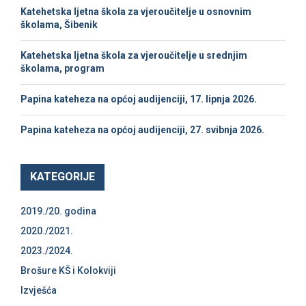
r
R
Katehetska ljetna škola za vjeroučitelje u osnovnim
:
školama, Šibenik
C
Katehetska ljetna škola za vjeroučitelje u srednjim
H
školama, program
Papina kateheza na općoj audijenciji, 17. lipnja 2026.
Papina kateheza na općoj audijenciji, 27. svibnja 2026.
KATEGORIJE
2019./20. godina
2020./2021.
2023./2024.
Brošure KŠ i Kolokviji
Izvješća