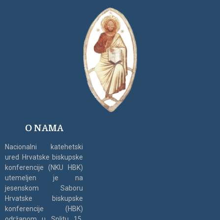
O NAMA
Nacionalni katehetski
ured Hrvatske biskupske
konferencije (NKU HBK)
utemeljen je na
jesenskom Saboru
Hrvatske biskupske
konferencije (HBK)
održanom u Splitu 15.