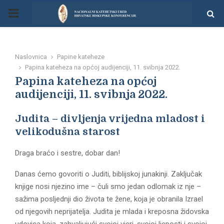
P
R
Naslovnica
Papine kateheze
I
Papina kateheza na općoj audijenciji, 11. svibnja 2022.
Papina kateheza na općoj
M
audijenciji, 11. svibnja 2022.
Judita – divljenja vrijedna mladost i
A
velikodušna starost
R
Draga braćo i sestre, dobar dan!
Y
Danas ćemo govoriti o Juditi, biblijskoj junakinji. Zaključak
knjige nosi njezino ime – čuli smo jedan odlomak iz nje –
sažima posljednji dio života te žene, koja je obranila Izrael
M
od njegovih neprijatelja. Judita je mlada i kreposna židovska
udovica koja, zahvaljujući svojoj vjeri, svojoj ljeposti i svojoj