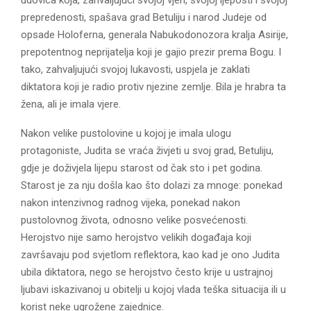
E
prepredenosti, spašava grad Betuliju i narod Judeje od
opsade Holoferna, generala Nabukodonozora kralja Asirije,
N
prepotentnog neprijatelja koji je gajio prezir prema Bogu. I
tako, zahvaljujući svojoj lukavosti, uspjela je zaklati
U
diktatora koji je radio protiv njezine zemlje. Bila je hrabra ta
žena, ali je imala vjere.
Nakon velike pustolovine u kojoj je imala ulogu
protagoniste, Judita se vraća živjeti u svoj grad, Betuliju,
gdje je doživjela lijepu starost od čak sto i pet godina.
Starost je za nju došla kao što dolazi za mnoge: ponekad
nakon intenzivnog radnog vijeka, ponekad nakon
pustolovnog života, odnosno velike posvećenosti.
Herojstvo nije samo herojstvo velikih događaja koji
završavaju pod svjetlom reflektora, kao kad je ono Judita
ubila diktatora, nego se herojstvo često krije u ustrajnoj
ljubavi iskazivanoj u obitelji u kojoj vlada teška situacija ili u
korist neke ugrožene zajednice.