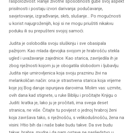
raspoloživost. Ranije životne sposobnosti gube svoj aspekt
prisilnosti i postaju izvori darivanja: podučavanje,
savjetovanje, izgrađivanje, skrb, slušanje… Po mogućnosti
u korist najugroženijih, koji si ne mogu priuštiti nikakvu
poduku ili su prepušteni svojoj samoći.
Judita je oslobodila svoju sluškinju i sve obasipala
pažnjom. Kao mlada djevojka svojom je hrabrošću stekla
ugled i uvažavanje zajednice. Kao starica, zavrijedila ih je
zbog nježnosti kojom ju je obogatila slobodom i ljubavlju.
Judita nije umirovljenica koja svoju prazninu živi na
melankoličan način: ona je strastvena starica koja vrijeme
koje joj Bog daruje ispunjava darovima. Molim vas: uzmite,
ovih dana kad stignete, u ruke Bibliju i pročitajte Knjigu o
Juditi: kratka je, lako ju je pročitati, ima svega deset
stranica, ne više. Čitajte tu povijest o jednoj hrabroj ženi
koja završava tako, s nježnošću, s velikodušnošću, žena na
visini. Htio bih da i naše bake budu takve. Da sve budu
takve: hrabre, mudre i da nam ostave ne nasljedstvo u