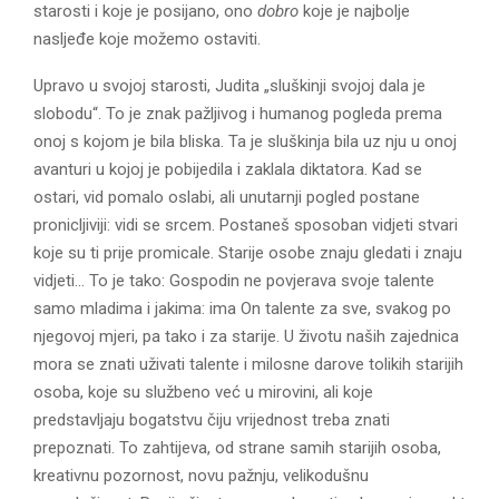
starosti i koje je posijano, ono
dobro
koje je najbolje
nasljeđe koje možemo ostaviti.
Upravo u svojoj starosti, Judita „sluškinji svojoj dala je
slobodu“. To je znak pažljivog i humanog pogleda prema
onoj s kojom je bila bliska. Ta je sluškinja bila uz nju u onoj
avanturi u kojoj je pobijedila i zaklala diktatora. Kad se
ostari, vid pomalo oslabi, ali unutarnji pogled postane
pronicljiviji: vidi se srcem. Postaneš sposoban vidjeti stvari
koje su ti prije promicale. Starije osobe znaju gledati i znaju
vidjeti… To je tako: Gospodin ne povjerava svoje talente
samo mladima i jakima: ima On talente za sve, svakog po
njegovoj mjeri, pa tako i za starije. U životu naših zajednica
mora se znati uživati talente i milosne darove tolikih starijih
osoba, koje su službeno već u mirovini, ali koje
predstavljaju bogatstvu čiju vrijednost treba znati
prepoznati. To zahtijeva, od strane samih starijih osoba,
kreativnu pozornost, novu pažnju, velikodušnu