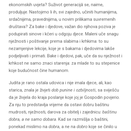
ekonomskih uvjeta? Suživot generacijâ se, naime,
produljuje. Nastojimo li ih, svi zajedno, učiniti humanijima,
srdačnijima, pravednijima, u novim prilikama suvremenih
društava? Za bake i djedove, važan dio njihova poziva je
podupirati sinove i kćeri u odgoju djece. Maleni uče snagu
nježnosti i poštivanje prema slabima i krhkima: to su
nezamjenjive lekcije, koje je s bakama i djedovima lakše
podjeljivati i primati. Bake i djedovi, pak, uče da su nježnost i
krhkost ne samo znaci starenja: za mlade to su stepenice
koje budućnost čine humanom.
Judita je rano ostala udovica i nije imala djece, ali, kao
starica, znala je živjeti
dob punine i ozbiljnosti
, sa sviješću
da je živjela do kraja poslanje koje joj je Gospodin povjerio.
Za nju to predstavlja vrijeme da ostavi dobru baštinu
mudrosti, nježnosti, darova za obitelj i zajednicu:
baštinu
dobra, a ne samo dobara
. Kad se razmišlja o baštini,
ponekad mislimo na
dobra
, a ne na
dobro
koje se činilo u