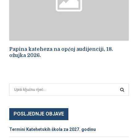
Papina kateheza na općoj audijenciji, 18.
ožujka 2026.
S
e
a
S
r
c
POSLJEDNJE OBJAVE
E
h
f
A
Termini Katehetskih škola za 2027. godinu
o