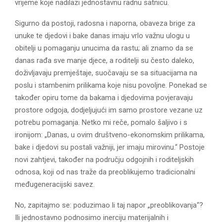
vrijeme koje nadilazi jednostavnu radnu satnicu.
Sigurno da postoji, radosna i naporna, obaveza brige za
unuke te djedovi i bake danas imaju vrlo važnu ulogu u
obitelji u pomaganju unucima da rastu; ali znamo da se
danas rađa sve manje djece, a roditelji su često daleko,
doživljavaju premještaje, suočavaju se sa situacijama na
poslu i stambenim prilikama koje nisu povoljne. Ponekad se
također opiru tome da bakama i djedovima povjeravaju
prostore odgoja, dodjeljujući im samo prostore vezane uz
potrebu pomaganja. Netko mi reče, pomalo šaljivo i s
ironijom: „Danas, u ovim društveno-ekonomskim prilikama,
bake i djedovi su postali važniji, jer imaju mirovinu.“ Postoje
novi zahtjevi, također na području odgojnih i roditeljskih
odnosa, koji od nas traže da preoblikujemo tradicionalni
međugeneracijski savez.
No, zapitajmo se: poduzimao li taj napor „preoblikovanja“?
Ili jednostavno podnosimo inerciju materijalnih i