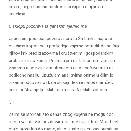
novcu, nego baštinu mudrosti, posijanu u njihovim
unucima.
U sklopu pozdrava talijanskim vjernicima
Upućujem poseban pozdrav narodu Šri Lanke, napose
mladima koji su se u posljednje vrijeme potrudili da se čuje
njihov krik pred izazovima i društvenim i gospodarskim
problemima u zemlji. Pridružujem se tamošnjim vjerskim
vlastima u pozivu svim stranama da se sačuva mir i ne
podlegne nasilju. Upućujem apel svima onima u čijim je
rukama odgovornost, da slušaju težnje naroda jamčeći
puno poštivanje ljudskih prava i građanskih sloboda.
[…]
Želim se ispričati što danas zbog koljena ne mogu doći
među vas da vas pozdravim: još me uvijek boli. Morat ćete
malo prošetati do mene, ali to je isto i ja ću vas primiti sa