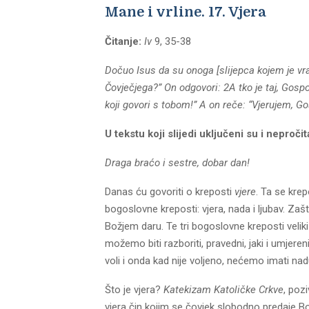
Mane i vrline. 17. Vjera
Čitanje
:
Iv
9, 35-38
Dočuo Isus da su onoga
[slijepca kojem je vra
Čovječjega?” On odgovori: 2A tko je taj, Gospo
koji govori s tobom!” A on reče: “Vjerujem, Go
U tekstu koji slijedi uključeni su i neproč
Draga braćo i sestre, dobar dan!
Danas ću govoriti o kreposti
vjere
. Ta se kre
bogoslovne kreposti: vjera, nada i ljubav. Za
Božjem daru. Te tri bogoslovne kreposti velik
možemo biti razboriti, pravedni, jaki i umjeren
voli i onda kad nije voljeno, nećemo imati nad
Što je vjera?
Katekizam Katoličke Crkve
, poz
vjera čin kojim se čovjek slobodno predaje Bogu