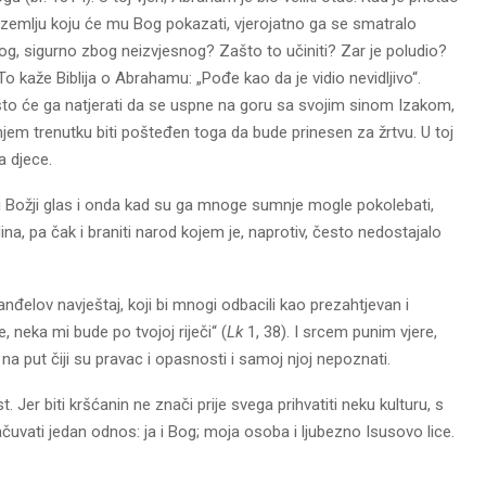
 u zemlju koju će mu Bog pokazati, vjerojatno ga se smatralo
g, sigurno zbog neizvjesnog? Zašto to učiniti? Zar je poludio?
 To kaže Biblija o Abrahamu: „Pođe kao da je vidio nevidljivo“.
no što će ga natjerati da se uspne na goru sa svojim sinom Izakom,
njem trenutku biti pošteđen toga da bude prinesen za žrtvu. U toj
a djece.
jući Božji glas i onda kad su ga mnoge sumnje mogle pokolebati,
dina, pa čak i braniti narod kojem je, naprotiv, često nedostajalo
 anđelov navještaj, koji bi mnogi odbacili kao prezahtjevan i
neka mi bude po tvojoj riječi“ (
Lk
1, 38). I srcem punim vjere,
 put čiji su pravac i opasnosti i samoj njoj nepoznati.
t. Jer biti kršćanin ne znači prije svega prihvatiti neku kulturu, s
sačuvati jedan odnos: ja i Bog; moja osoba i ljubezno Isusovo lice.