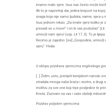
imamo malo vjere. Isus nas često može koriti
Ali to je najsretniji dar, jedina krepost na koj
snaga koja nije samo ljudska; naime, vjera u 
Isus jednom rekao: „Da imate vjere koliko je z
presadi se u more!’ I on bi vas poslušao“ (
Lk
umnoži nam vjeru! (usp.
Lk
17 ,5). To je lije
Recimo je zajedno: [svi] „Gospodine, umnoži 
vjeru“. Hvala.
U sklopu pozdrava vjernicima engleskoga go
[…] Želim, usto, prenijeti kenijskom narodu s
stradala mnoga naša braća i sestre, a drugi su
molitvu za sve one koji trpe posljedice te pr
Krista. Zazivam na vas i vaše obitelji milos
Pozdrav poljskim vjernicima