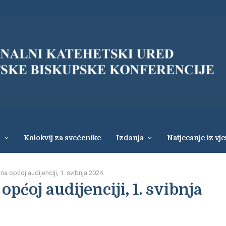
i
Kolokvij za svećenike
Izdanja
Natjecanje iz vj
a općoj audijenciji, 1. svibnja 2024.
pćoj audijenciji, 1. svibnja