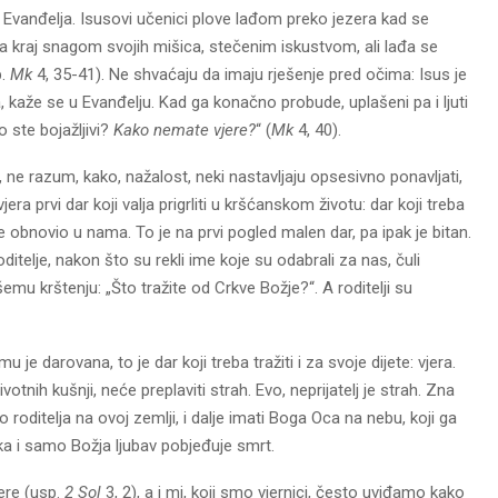
 Evanđelja. Isusovi učenici plove lađom preko jezera kad se
 na kraj snagom svojih mišica, stečenim iskustvom, ali lađa se
p.
Mk
4, 35-41). Ne shvaćaju da imaju rješenje pred očima: Isus je
a, kaže se u Evanđelju. Kad ga konačno probude, uplašeni pa i ljuti
o ste bojažljivi?
Kako nemate vjere?
“ (
Mk
4, 40).
t, ne razum, kako, nažalost, neki nastavljaju opsesivno ponavljati,
vjera prvi dar koji valja prigrliti u kršćanskom životu: dar koji treba
i se obnovio u nama. To je na prvi pogled malen dar, pa ipak je bitan.
ditelje, nakon što su rekli ime koje su odabrali za nas, čuli
emu krštenju: „Što tražite od Crkve Božje?“. A roditelji su
 je darovana, to je dar koji treba tražiti i za svoje dijete: vjera.
votnih kušnji, neće preplaviti strah. Evo, neprijatelj je strah. Zna
roditelja na ovoj zemlji, i dalje imati Boga Oca na nebu, koji ga
hka i samo Božja ljubav pobjeđuje smrt.
ere (usp.
2 Sol
3, 2), a i mi, koji smo vjernici, često uviđamo kako