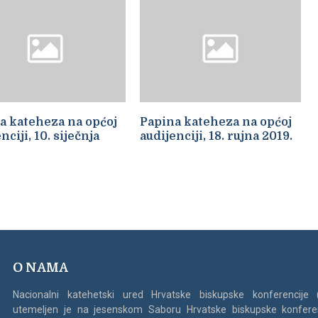
a kateheza na općoj
Papina kateheza na općoj
nciji, 10. siječnja
audijenciji, 18. rujna 2019.
O NAMA
Nacionalni katehetski ured Hrvatske biskupske konferencije
utemeljen je na jesenskom Saboru Hrvatske biskupske konfere