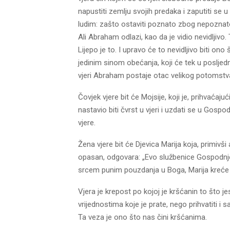
napustiti zemlju svojih predaka i zaputiti se
ludim: zašto ostaviti poznato zbog nepoznato
Ali Abraham odlazi, kao da je vidio nevidljivo.
Lijepo je to. I upravo će to nevidljivo biti o
jedinim sinom obećanja, koji će tek u posljed
vjeri Abraham postaje otac velikog potomstv
Čovjek vjere bit će Mojsije, koji je, prihvaća
nastavio biti čvrst u vjeri i uzdati se u Gospo
vjere.
Žena vjere bit će Djevica Marija koja, primivši
opasan, odgovara: „Evo službenice Gospodnje, 
srcem punim pouzdanja u Boga, Marija kreće na
Vjera je krepost po kojoj je kršćanin to što jes
vrijednostima koje je prate, nego prihvatiti i 
Ta veza je ono što nas čini kršćanima.