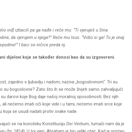
tio vid]
izbacili pa ga nađe i reče mu: “Ti vjeruješ u Sina
dine, da vjerujem u njega?” Reče mu Isus: “Vidio si ga! To je onaj
spodine!” I baci se ničice preda nj.
itani dijelovi koje se također donosi kao da su izgovoreni.
post, zajedno s ljubavlju i nadom, naziva „bogoslovnom“. Tri su
što su bogoslovne? Zato što ih se može živjeti samo zahvaljujući
i su darovi koje Bog daje našoj moralnoj sposobnosti. Bez njih
i, ali nećemo imati oči koje vide i u tami, nećemo imati srce koje
u koja se usudi nadati protiv svake nade.
ivajući se na koncilsku Konstituciju
Dei Verbum
, tumači nam da je
 (br. 1814). U toj vjeri, Abraham je bio veliki otac. Kad je pristao