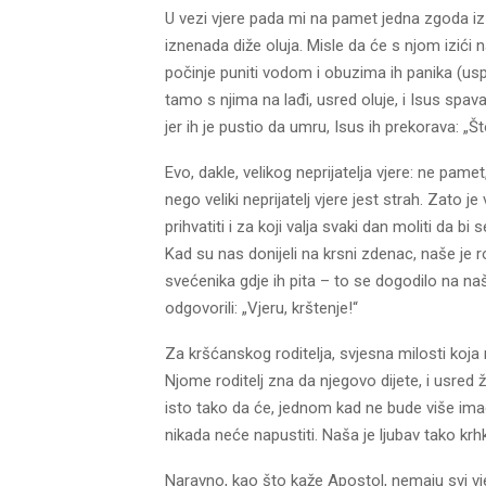
U vezi vjere pada mi na pamet jedna zgoda iz
iznenada diže oluja. Misle da će s njom izići
počinje puniti vodom i obuzima ih panika (us
tamo s njima na lađi, usred oluje, i Isus spav
jer ih je pustio da umru, Isus ih prekorava: „Št
Evo, dakle, velikog neprijatelja vjere: ne pame
nego veliki neprijatelj vjere jest strah. Zato je 
prihvatiti i za koji valja svaki dan moliti da b
Kad su nas donijeli na krsni zdenac, naše je ro
svećenika gdje ih pita – to se dogodilo na naš
odgovorili: „Vjeru, krštenje!“
Za kršćanskog roditelja, svjesna milosti koja mu
Njome roditelj zna da njegovo dijete, i usred ži
isto tako da će, jednom kad ne bude više imao 
nikada neće napustiti. Naša je ljubav tako kr
Naravno, kao što kaže Apostol, nemaju svi vj