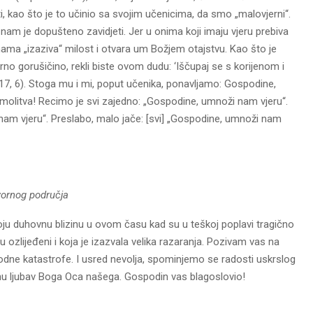
, kao što je to učinio sa svojim učenicima, da smo „malovjerni“.
oj nam je dopušteno zavidjeti. Jer u onima koji imaju vjeru prebiva
nama „izaziva“ milost i otvara um Božjem otajstvu. Kao što je
rno gorušičino, rekli biste ovom dudu: ‘Iščupaj se s korijenom i
17, 6). Stoga mu i mi, poput učenika, ponavljamo: Gospodine,
pa molitva! Recimo je svi zajedno: „Gospodine, umnoži nam vjeru“.
nam vjeru“. Preslabo, malo jače: [svi] „Gospodine, umnoži nam
vornog područja
voju duhovnu blizinu u ovom času kad su u teškoj poplavi tragično
 ozlijeđeni i koja je izazvala velika razaranja. Pozivam vas na
irodne katastrofe. I usred nevolja, spominjemo se radosti uskrslog
rdnu ljubav Boga Oca našega. Gospodin vas blagoslovio!