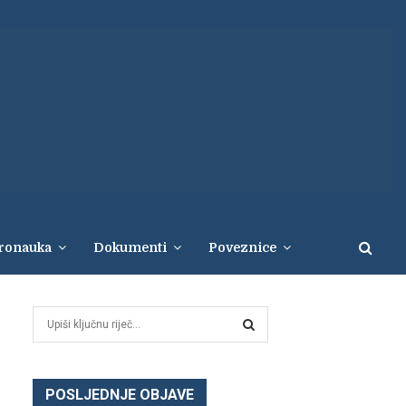
eronauka
Dokumenti
Poveznice
S
e
a
S
r
c
POSLJEDNJE OBJAVE
E