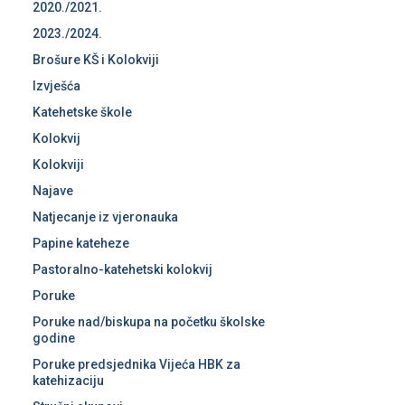
2020./2021.
2023./2024.
Brošure KŠ i Kolokviji
Izvješća
Katehetske škole
Kolokvij
Kolokviji
Najave
Natjecanje iz vjeronauka
Papine kateheze
Pastoralno-katehetski kolokvij
Poruke
Poruke nad/biskupa na početku školske
godine
Poruke predsjednika Vijeća HBK za
katehizaciju