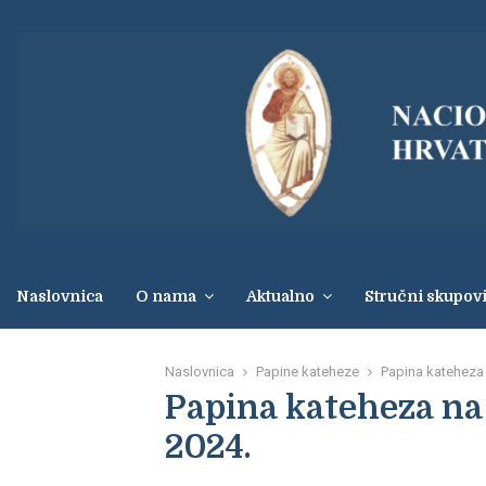
Naslovnica
O nama
Aktualno
Stručni skupov
Naslovnica
Papine kateheze
Papina kateheza n
Papina kateheza na o
2024.