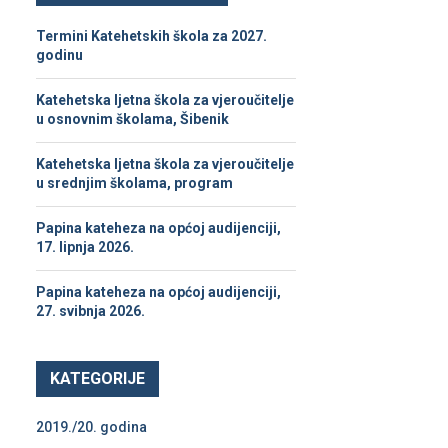
h
f
A
Termini Katehetskih škola za 2027.
o
godinu
r
R
:
Katehetska ljetna škola za vjeroučitelje
C
u osnovnim školama, Šibenik
H
Katehetska ljetna škola za vjeroučitelje
u srednjim školama, program
Papina kateheza na općoj audijenciji,
17. lipnja 2026.
Papina kateheza na općoj audijenciji,
27. svibnja 2026.
KATEGORIJE
2019./20. godina