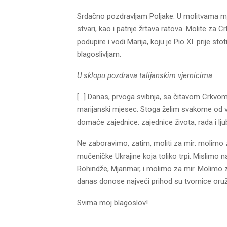
Srdačno pozdravljam Poljake. U molitvama mje
stvari, kao i patnje žrtava ratova. Molite za 
podupire i vodi Marija, koju je Pio XI. prije st
blagoslivljam.
U sklopu pozdrava talijanskim vjernicima
[…] Danas, prvoga svibnja, sa čitavom Crkv
marijanski mjesec. Stoga želim svakome od va
domaće zajednice: zajednice života, rada i lju
Ne zaboravimo, zatim, moliti za mir: molimo za
mučeničke Ukrajine koja toliko trpi. Mislimo na
Rohindže, Mjanmar, i molimo za mir. Molimo za
danas donose najveći prihod su tvornice oružja
Svima moj blagoslov!