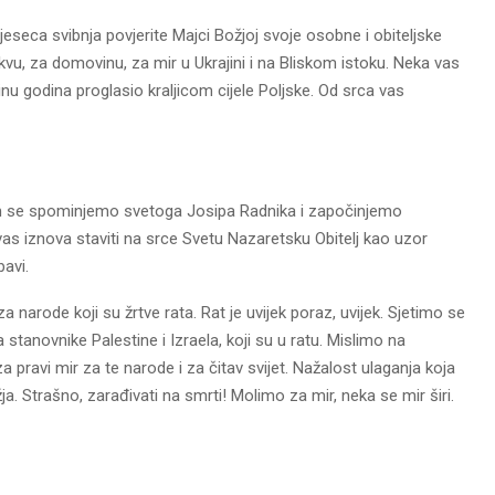
seca svibnja povjerite Majci Božjoj svoje osobne i obiteljske
Crkvu, za domovinu, za mir u Ukrajini i na Bliskom istoku. Neka vas
otinu godina proglasio kraljicom cijele Poljske. Od srca vas
om se spominjemo svetoga Josipa Radnika i započinjemo
s iznova staviti na srce Svetu Nazaretsku Obitelj kao uzor
bavi.
 narode koji su žrtve rata. Rat je uvijek poraz, uvijek. Sjetimo se
 stanovnike Palestine i Izraela, koji su u ratu. Mislimo na
 pravi mir za te narode i za čitav svijet. Nažalost ulaganja koja
. Strašno, zarađivati na smrti! Molimo za mir, neka se mir širi.