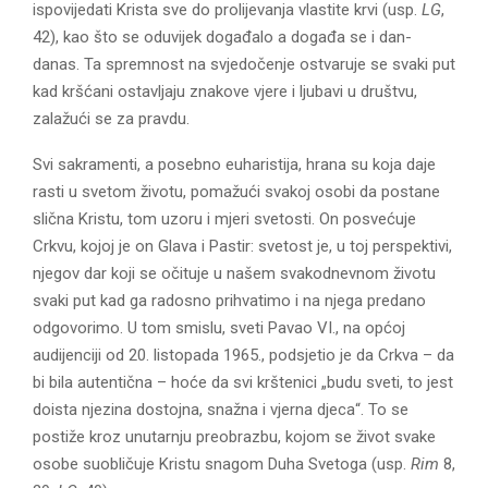
ispovijedati Krista sve do prolijevanja vlastite krvi (usp.
LG
,
42), kao što se oduvijek događalo a događa se i dan-
danas. Ta spremnost na svjedočenje ostvaruje se svaki put
kad kršćani ostavljaju znakove vjere i ljubavi u društvu,
zalažući se za pravdu.
Svi sakramenti, a posebno euharistija, hrana su koja daje
rasti u svetom životu, pomažući svakoj osobi da postane
slična Kristu, tom uzoru i mjeri svetosti. On posvećuje
Crkvu, kojoj je on Glava i Pastir: svetost je, u toj perspektivi,
njegov dar koji se očituje u našem svakodnevnom životu
svaki put kad ga radosno prihvatimo i na njega predano
odgovorimo. U tom smislu, sveti Pavao VI., na općoj
audijenciji od 20. listopada 1965., podsjetio je da Crkva – da
bi bila autentična – hoće da svi krštenici „budu sveti, to jest
doista njezina dostojna, snažna i vjerna djeca“. To se
postiže kroz unutarnju preobrazbu, kojom se život svake
osobe suobličuje Kristu snagom Duha Svetoga (usp.
Rim
8,