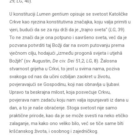
29;
LG
, 40).
U konstituciji
Lumen gentium
opisuje se svetost Katoličke
Crkve kao njezina konstitutivna značajka, koju valja primiti u
vjeri, budući da se za nju drži da je „trajno sveta“ (
LG
, 39).
To ne znači da je ona potpuno i savršeno sveta, već da je
pozvana potvrditi taj Božji dar na svom putovanju prema
vječnom cilju, hodajući „između progonâ svijeta i utjehâ
Božjih“ (sv. Augustin,
De civ. Dei
51,2;
LG
, 8). Žalosna
stvarnost grijeha u Crkvi, to jest u svima nama, poziva
svakoga od nas da učini ozbiljan zaokret u životu,
povjeravajući se Gospodinu, koji nas obnavlja u ljubavi.
Upravo ta beskrajna milost, koja posvećuje Crkvu,
povjerava nam zadaću koju nam valja ispunjavati iz dana u
dan, a to je naše obraćenje. Stoga svetost nije samo
praktične prirode, kao da je se može svesti na neko etičko
zalaganje, ma kako ono veliko bilo, već se tiče same bîti
kršćanskog života, i osobnog i zajedničkog.