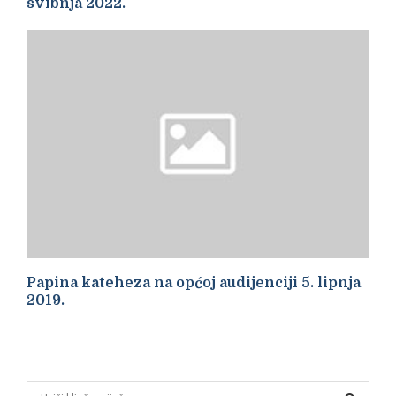
svibnja 2022.
Papina kateheza na općoj audijenciji 5. lipnja
2019.
S