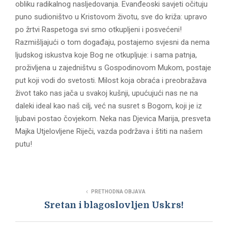
obliku radikalnog nasljedovanja. Evanđeoski savjeti očituju
puno sudioništvo u Kristovom životu, sve do križa: upravo
po žrtvi Raspetoga svi smo otkupljeni i posvećeni!
Razmišljajući o tom događaju, postajemo svjesni da nema
ljudskog iskustva koje Bog ne otkupljuje: i sama patnja,
proživljena u zajedništvu s Gospodinovom Mukom, postaje
put koji vodi do svetosti. Milost koja obraća i preobražava
život tako nas jača u svakoj kušnji, upućujući nas ne na
daleki ideal kao naš cilj, već na susret s Bogom, koji je iz
ljubavi postao čovjekom. Neka nas Djevica Marija, presveta
Majka Utjelovljene Riječi, vazda podržava i štiti na našem
putu!
PRETHODNA OBJAVA
Sretan i blagoslovljen Uskrs!