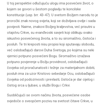
U toj perspektivi odlučujuću ulogu ima posvećeni život, o
kojem se govori u šestom poglavlju te koncilske
konstitucije (usp. brr. 43-47). U svetom Božjem narodu to je
proročki znak novog svijeta, koji se doživljava ovdje i sada
povijesti. Naime, znakovi Božjeg kraljevstva, već prisutni u
otajstvu Crkve, su evanđeoski savjeti koji oblikuju svako
iskustvo posvećenog života, a to su siromaštvo, čistoća i
posluh. Te tri kreposti nisu propisi koji sputavaju slobodu,
već oslobađajući darovi Duha Svetoga, po kojima su neki
vjernici potpuno posvećeni Bogu. Siromaštvo izražava
potpuno povjerenje u Božju providnost, oslobađajući
čovjeka od proračunatosti i težnje za materijalnom dobiti;
posluh ima za uzor Kristovo sebedarje Ocu, oslobađajući
čovjeka od podozrivosti i prevlasti; čistoća je dar cijelog i
čistog srca u ljubavi, u službi Bogu i Crkvi.
Suobličujući se ovom načinu života, posvećene osobe
svjedoče o sveopćem pozivu na svetost čitave Crkve, u