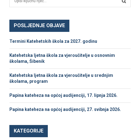
e
a
S
r
c
POSLJEDNJE OBJAVE
E
h
f
A
Termini Katehetskih škola za 2027. godinu
o
r
R
Katehetska ljetna škola za vjeroučitelje u osnovnim
:
školama, Šibenik
C
Katehetska ljetna škola za vjeroučitelje u srednjim
H
školama, program
Papina kateheza na općoj audijenciji, 17. lipnja 2026.
Papina kateheza na općoj audijenciji, 27. svibnja 2026.
KATEGORIJE