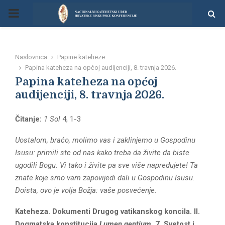
P
R
Naslovnica
Papine kateheze
I
Papina kateheza na općoj audijenciji, 8. travnja 2026.
Papina kateheza na općoj
M
audijenciji, 8. travnja 2026.
Čitanje:
1 Sol
4, 1-3
A
Uostalom, braćo, molimo vas i zaklinjemo u Gospodinu
R
Isusu: primili ste od nas kako treba da živite da biste
ugodili Bogu. Vi tako i živite pa sve više napredujete! Ta
Y
znate koje smo vam zapovijedi dali u Gospodinu Isusu.
Doista, ovo je volja Božja: vaše posvećenje.
M
Kateheza. Dokumenti Drugog vatikanskog koncila. II.
Dogmatska konstitucija
Lumen gentium
. 7. Svetost i