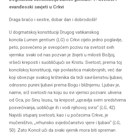
E
evanđeoski savjeti u Crkvi
N
Draga braćo i sestre, dobar dan i dobrodošli!
U dogmatskoj konstituciji Drugog vatikanskog
U
koncila
Lumen gentium
(
LG
) o Crkvi cijelo jedno poglavlje,
peto, posvećeno je sveopćem pozivu na svetost svih
vjernika: svaki od nas pozvan je živjeti u milosti Božjoj,
vršeći kreposti i suobličujući se Kristu. Svetost, prema toj
koncilskoj konstituciji, nije povlastica malobrojnih, već dar
koji obvezuje svakog krštenika da teži savršenstvu ljubavi,
odnosno punini ljubavi prema Bogu i bližnjemu. Ljubav je,
naime, srž svetosti na koju su svi vjernici pozvani: ulivena
od Oca, po Sinu Isusu, ta krepost „upravlja svim sredstvima
posvećivanja, uobličuje ih i vodi njihovoj svrsi“ (
LG
, 42).
Najviši stupanj svetosti, kao i u počecima Crkve, je
mučeništvo, „vrhunsko svjedočanstvo vjere i ljubavi“ (
LG
,
50). Zato Koncil uči da svaki vjernik mora biti spreman