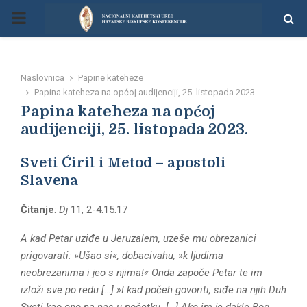
P
R
Naslovnica
Papine kateheze
I
Papina kateheza na općoj audijenciji, 25. listopada 2023.
Papina kateheza na općoj
M
audijenciji, 25. listopada 2023.
Sveti Ćiril i Metod – apostoli
A
Slavena
R
Čitanje
:
Dj
11, 2-4.15.17
Y
A kad Petar uziđe u Jeruzalem, uzeše mu obrezanici
prigovarati: »Ušao si«, dobacivahu, »k ljudima
neobrezanima i jeo s njima!« Onda započe Petar te im
M
izloži sve po redu
[…] »I kad počeh govoriti, siđe na njih Duh
Sveti kao ono na nas u početku. […] Ako im je dakle Bog