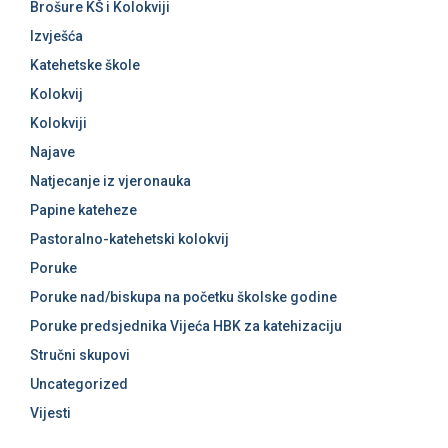
Brošure KŠ i Kolokviji
Izvješća
Katehetske škole
Kolokvij
Kolokviji
Najave
Natjecanje iz vjeronauka
Papine kateheze
Pastoralno-katehetski kolokvij
Poruke
Poruke nad/biskupa na početku školske godine
Poruke predsjednika Vijeća HBK za katehizaciju
Stručni skupovi
Uncategorized
Vijesti