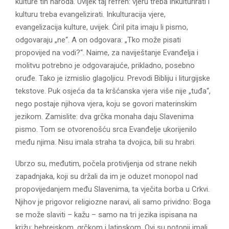
kulture tih naroda. Uvijek taj refren: vjeru treba inkulturirati i
kulturu treba evangelizirati. Inkulturacija vjere,
evangelizacija kulture, uvijek. Ćiril pita imaju li pismo,
odgovaraju „ne“. A on odgovara: „Tko može pisati
propovijed na vodi?“. Naime, za naviještanje Evanđelja i
molitvu potrebno je odgovarajuće, prikladno, posebno
oruđe. Tako je izmislio glagoljicu. Prevodi Bibliju i liturgijske
tekstove. Puk osjeća da ta kršćanska vjera više nije „tuđa“,
nego postaje njihova vjera, koju se govori materinskim
jezikom. Zamislite: dva grčka monaha daju Slavenima
pismo. Tom se otvorenošću srca Evanđelje ukorijenilo
među njima. Nisu imala straha ta dvojica, bili su hrabri.
Ubrzo su, međutim, počela protivljenja od strane nekih
zapadnjaka, koji su držali da im je oduzet monopol nad
propovijedanjem među Slavenima, ta vječita borba u Crkvi.
Njihov je prigovor religiozne naravi, ali samo prividno: Boga
se može slaviti – kažu – samo na tri jezika ispisana na
križu: hebrejskom, grčkom i latinskom. Ovi su potonji imali