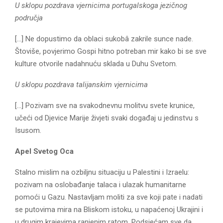
U sklopu pozdrava vjernicima
portugalskoga jezičnog
područja
[…] Ne dopustimo da oblaci sukobâ zakrile sunce nade.
Štoviše, povjerimo Gospi hitno potreban mir kako bi se sve
kulture otvorile nadahnuću sklada u Duhu Svetom.
U sklopu pozdrava talijanskim vjernicima
[…] Pozivam sve na svakodnevnu molitvu svete krunice,
učeći od Djevice Marije živjeti svaki događaj u jedinstvu s
Isusom.
Apel Svetog Oca
Stalno mislim na ozbiljnu situaciju u Palestini i Izraelu:
pozivam na oslobađanje talaca i ulazak humanitarne
pomoći u Gazu. Nastavljam moliti za sve koji pate i nadati
se putovima mira na Bliskom istoku, u napaćenoj Ukrajini i
u drugim krajevima ranjenim ratom. Podsjećam sve da