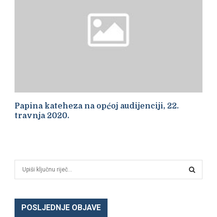
Papina kateheza na općoj audijenciji, 22.
travnja 2020.
S
e
a
S
r
c
POSLJEDNJE OBJAVE
E
h