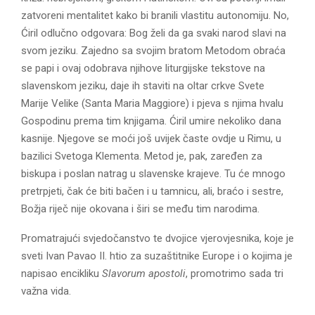
zatvoreni mentalitet kako bi branili vlastitu autonomiju. No,
Ćiril odlučno odgovara: Bog želi da ga svaki narod slavi na
svom jeziku. Zajedno sa svojim bratom Metodom obraća
se papi i ovaj odobrava njihove liturgijske tekstove na
slavenskom jeziku, daje ih staviti na oltar crkve Svete
Marije Velike (Santa Maria Maggiore) i pjeva s njima hvalu
Gospodinu prema tim knjigama. Ćiril umire nekoliko dana
kasnije. Njegove se moći još uvijek časte ovdje u Rimu, u
bazilici Svetoga Klementa. Metod je, pak, zaređen za
biskupa i poslan natrag u slavenske krajeve. Tu će mnogo
pretrpjeti, čak će biti bačen i u tamnicu, ali, braćo i sestre,
Božja riječ nije okovana i širi se među tim narodima.
Promatrajući svjedočanstvo te dvojice vjerovjesnika, koje je
sveti Ivan Pavao II. htio za suzaštitnike Europe i o kojima je
napisao encikliku
Slavorum apostoli
, promotrimo sada tri
važna vida.