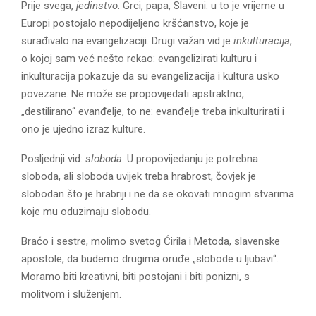
Prije svega,
jedinstvo
. Grci, papa, Slaveni: u to je vrijeme u
Europi postojalo nepodijeljeno kršćanstvo, koje je
surađivalo na evangelizaciji. Drugi važan vid je
inkulturacija
,
o kojoj sam već nešto rekao: evangelizirati kulturu i
inkulturacija pokazuje da su evangelizacija i kultura usko
povezane. Ne može se propovijedati apstraktno,
„destilirano“ evanđelje, to ne: evanđelje treba inkulturirati i
ono je ujedno izraz kulture.
Posljednji vid:
sloboda
. U propovijedanju je potrebna
sloboda, ali sloboda uvijek treba hrabrost, čovjek je
slobodan što je hrabriji i ne da se okovati mnogim stvarima
koje mu oduzimaju slobodu.
Braćo i sestre, molimo svetog Ćirila i Metoda, slavenske
apostole, da budemo drugima oruđe „slobode u ljubavi“.
Moramo biti kreativni, biti postojani i biti ponizni, s
molitvom i služenjem.