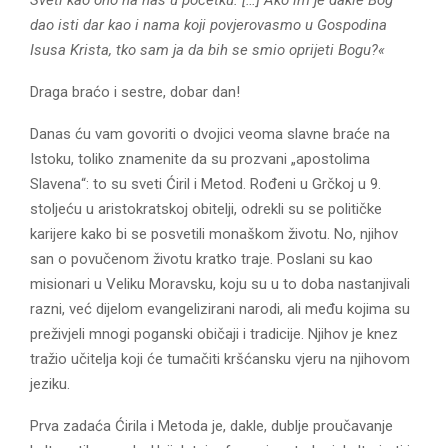
E
dao isti dar kao i nama koji povjerovasmo u Gospodina
Isusa Krista, tko sam ja da bih se smio oprijeti Bogu?«
N
Draga braćo i sestre, dobar dan!
U
Danas ću vam govoriti o dvojici veoma slavne braće na
Istoku, toliko znamenite da su prozvani „apostolima
Slavena“: to su sveti Ćiril i Metod. Rođeni u Grčkoj u 9.
stoljeću u aristokratskoj obitelji, odrekli su se političke
karijere kako bi se posvetili monaškom životu. No, njihov
san o povučenom životu kratko traje. Poslani su kao
misionari u Veliku Moravsku, koju su u to doba nastanjivali
razni, već dijelom evangelizirani narodi, ali među kojima su
preživjeli mnogi poganski običaji i tradicije. Njihov je knez
tražio učitelja koji će tumačiti kršćansku vjeru na njihovom
jeziku.
Prva zadaća Ćirila i Metoda je, dakle, dublje proučavanje