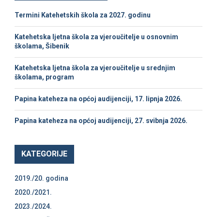
f
A
Termini Katehetskih škola za 2027. godinu
o
r
R
Katehetska ljetna škola za vjeroučitelje u osnovnim
:
školama, Šibenik
C
Katehetska ljetna škola za vjeroučitelje u srednjim
H
školama, program
Papina kateheza na općoj audijenciji, 17. lipnja 2026.
Papina kateheza na općoj audijenciji, 27. svibnja 2026.
KATEGORIJE
2019./20. godina
2020./2021.
2023./2024.