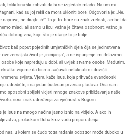
ati, toliki kirurški zahvati da bi se izgledalo mlado. Na um mi
agnani, kad su joj rekli da mora ukloniti bore. Odgovorila je: „Ne,
 naprave, ne dirajte ih!“ To je to: bore su znak zrelosti, simbol da
tanemo mladi, ali samo u licu: važna je čitava osobnost, važno je
 dobrog vina, koje što je starije to je bolje.
život: baš poput pojedinih umjetničkih djela čija se jedinstvena
 ovozemaljski život je „inicijacija“, a ne ispunjenje: mi dolazimo
 osobe koje napreduju u dobi, ali uvijek stvarne osobe. Međutim,
rekratko vrijeme da bismo sačuvali netaknutim i dovršili
 vremenu svijeta. Vjera, kaže Isus, koja prihvaća evanđeoski
rajnje odredište, ima jedan čudesan prvenac plodova. Ona nam
emo sposobni zbiljski vidjeti mnoge znakove približavanja naše
životu, nosi znak određenja za vječnost s Bogom.
e je Isus na mnogo načina jasno iznio na vidjelo. A ako ih
aljevstvo, prolaskom Duha kroz vodu preporođenja.
a od nas, u kojem se čudo toga rađanja odozgor može duboko u