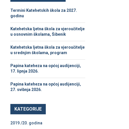
h
f
A
Termini Katehetskih škola za 2027.
o
godinu
r
R
:
Katehetska ljetna škola za vjeroučitelje
C
u osnovnim školama, Šibenik
H
Katehetska ljetna škola za vjeroučitelje
u srednjim školama, program
Papina kateheza na općoj audijenciji,
17. lipnja 2026.
Papina kateheza na općoj audijenciji,
27. svibnja 2026.
KATEGORIJE
2019./20. godina