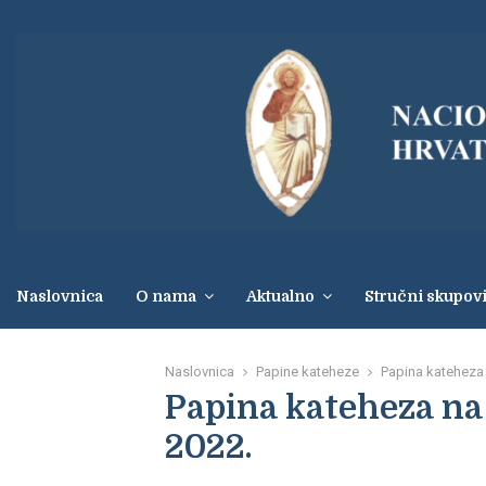
Naslovnica
O nama
Aktualno
Stručni skupov
Naslovnica
Papine kateheze
Papina kateheza n
Papina kateheza na o
2022.