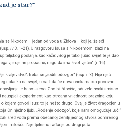
kad je star?“
ja se Nikodem – jedan od vođa u Židova – koji je, želeći
 (usp.
Iv
3, 1-21). U razgovoru Isusa s Nikodemom izlazi na
piteljskog poslanja, kad kaže: „Bog je tako ljubio svijet te je dao
ga vjeruje ne propadne, nego da ima život vječni“ (r. 16).
kraljevstvo“, treba se „roditi odozgor“ (usp. r. 3). Nije riječ
eg dolaska na svijet, u nadi da će nova reinkarnacija ponovno
onavljanje je besmisleno. Ono bi, štoviše, oduzelo svaki smisao
neki neuspjeli eksperiment, kao otrcana vrijednost, praznina koju
va o kojem govori Isus: to je nešto drugo. Ovaj je život dragocjen u
oja On nježno ljubi. „Rođenje odozgo“, koje nam omogućuje „ući“
olazak sred voda prema obećanoj zemlji jednog stvora pomirenog
žjom milošću. Nije tjelesno rađanje po drugi puta.