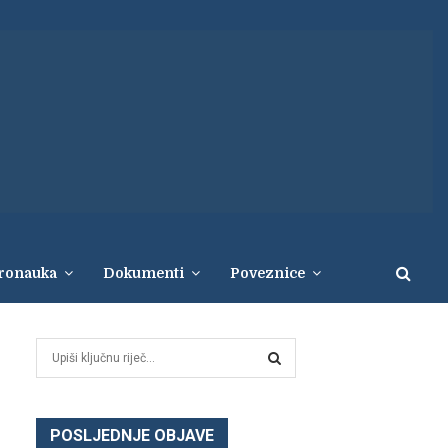
eronauka
Dokumenti
Poveznice
S
e
a
S
r
c
POSLJEDNJE OBJAVE
E