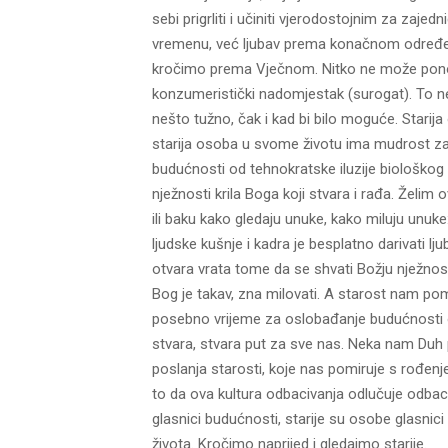
sebi prigrliti i učiniti vjerodostojnim za zaje
vremenu, već ljubav prema konačnom određenju
kročimo prema Vječnom. Nitko ne može ponovn
konzumeristički nadomjestak (surogat). To ne 
nešto tužno, čak i kad bi bilo moguće. Stari
starija osoba u svome životu ima mudrost za
budućnosti od tehnokratske iluzije biološkog i
nježnosti krila Boga koji stvara i rađa. Želim 
ili baku kako gledaju unuke, kako miluju unuke:
ljudske kušnje i kadra je besplatno darivati l
otvara vrata tome da se shvati Božju nježnost
Bog je takav, zna milovati. A starost nam poma
posebno vrijeme za oslobađanje budućnosti od
stvara, stvara put za sve nas. Neka nam Duh
poslanja starosti, koje nas pomiruje s rođen
to da ova kultura odbacivanja odlučuje odbaci
glasnici budućnosti, starije su osobe glasnici
života. Kročimo naprijed i gledajmo starije.