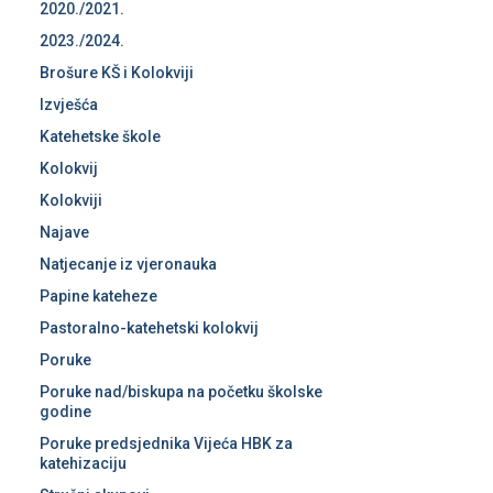
2020./2021.
2023./2024.
Brošure KŠ i Kolokviji
Izvješća
Katehetske škole
Kolokvij
Kolokviji
Najave
Natjecanje iz vjeronauka
Papine kateheze
Pastoralno-katehetski kolokvij
Poruke
Poruke nad/biskupa na početku školske
godine
Poruke predsjednika Vijeća HBK za
katehizaciju