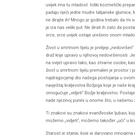
uvijek ima tu mladost: toliki kozmetički prepar
padaju riječi jedne mudre talijanske glumice, M
ne dirajte ih! Mnogo je godina trebalo da mi se
je iza nas veliki put. Ne dirati ih zato da pos
srce, srce uvijek ostaje urešeno onom mladošću
Život u smrtnom tijelu je prelijep „nedovršen“ 
draž krije upravo u njihovoj nedovršenosti. Jer
na svijet upravo tako, kao stvarne osobe, kao
život u smrtnom tijelu premalen je prostor i p
najdragocjeniji dio našega postojanja u ovom
navještaj kraljevstva Božjega koje je naše k
omogućuje „vidjeti“ Božje kraljevstvo. Postaj
nade njezinoj punini u onome što, u našemu 
Ti znakovi su znakovi evanđeoske ljubavi, koj
možemo „vidjeti“, možemo također „ući“ u kr
Starost je stanje, koje je darovano mnogim