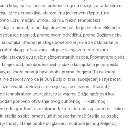
dnicu u kojoj se živi: ona ne prenosi drugima čežnju za rađanjem u
. Iz te perspektive, starost ima jedinstvenu ljepotu: mi
o ući u majčinu utrobu, pa ni u njezin tehnološki i
daje mudrost, to ne daje dovršen put, to je umjetno. Bilo bi to
ja osoba ide naprijed, prema svom odredištu, prema Božjem nebu,
 suputnika. Starost je stoga posebno vrijeme za oslobađanje
 robotskog preživljavanja, ali prije svega zato što otvara
ovdje istaknuti ovu riječ: nježnost starijih osoba. Promatrajte djeda
 ta nježnost, oslobođena svih ljudskih kušnji, koja je pobijedila
jubav, nježnost puna ljubavi osobe prema drugima. Ta nježnost
. Ne zaboravimo da je Duh Božji blizina, suosjećanje i nježnost.
že shvatiti tu Božju dimenziju koja je nježnost. Starost je
 tehnokratske uobrazilje, to je vrijeme Božje nježnosti koji
 podari ponovno otvaranje ovog duhovnog – i kulturnog –
jem odozgor. Kad razmišljamo tako o starosti zapitamo se: kako
ti starije osobe, smatrajući ih beskorisnima? Starije su osobe
 nježnosti, starije osobe su glasnici mudrosti jednog življenog