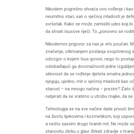
Nikodem pogrešno shvaća ovo rođenje i kao b
neumitno stari, san o vječnoj mladosti je def
svršetak. Kako se može zamisliti udes koji bi
da shvati Isusove riječi. To „ponovno se roditi
Nikodemov prigovor za nas je vrlo poučan. Mo
značenje, otkrivanjem poslanja svojstvenog st
odozgor o kojem Isus govori, nego to postaj
oslobađajući ga dvoznačnosti jedne izgubljen
sklonost da se rođenje djeteta smatra jednos
njeguju, ujedno, mit o vječnoj mladosti kao 
starost – na mnogo načina – prezire? Zato št
natjerati da se vratimo u utrobu majke, da se 
Tehnologija se na sve načine dade privući t
na životu lijekovima i kozmetikom, koji usporav
a nešto sasvim drugo hraniti mit. Ne može se
stanovitu zbrku u glavi. Brkati zdravlje s hra