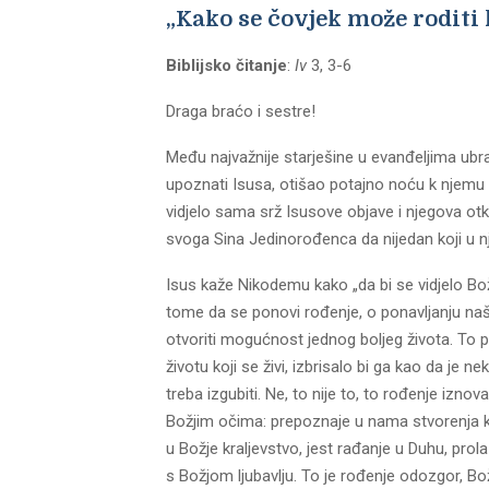
„Kako se čovjek može roditi 
Biblijsko čitanje
:
Iv
3, 3-6
Draga braćo i sestre!
Među najvažnije starješine u evanđeljima ubra
upoznati Isusa, otišao potajno noću k njemu
vidjelo sama srž Isusove objave i njegova otku
svoga Sina Jedinorođenca da nijedan koji u nje
Isus kaže Nikodemu kako „da bi se vidjelo Božje 
tome da se ponovi rođenje, o ponavljanju naš
otvoriti mogućnost jednog boljeg života. To p
životu koji se živi, izbrisalo bi ga kao da je 
treba izgubiti. Ne, to nije to, to rođenje izno
Božjim očima: prepoznaje u nama stvorenja k
u Božje kraljevstvo, jest rađanje u Duhu, pr
s Božjom ljubavlju. To je rođenje odozgor, Bo