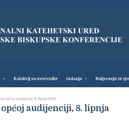
i
Kolokvij za svećenike
Izdanja
Natjecanje iz vj
a općoj audijenciji, 8. lipnja 2022.
pćoj audijenciji, 8. lipnja