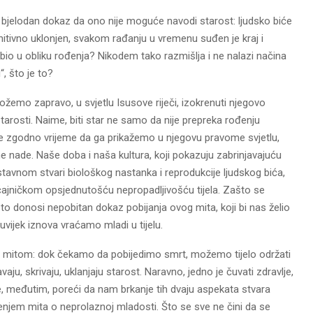
jelodan dokaz da ono nije moguće navodi starost: ljudsko biće
initivno uklonjen, svakom rađanju u vremenu suđen je kraj i
 bio u obliku rođenja? Nikodem tako razmišlja i ne nalazi načina
“, što je to?
žemo zapravo, u svjetlu Isusove riječi, izokrenuti njegovo
arosti. Naime, biti star ne samo da nije prepreka rođenju
e zgodno vrijeme da ga prikažemo u njegovu pravome svjetlu,
e nade. Naše doba i naša kultura, koji pokazuju zabrinjavajuću
tavnom stvari biološkog nastanka i reprodukcije ljudskog bića,
očajničkom opsjednutošću nepropadljivošću tijela. Zašto se
o donosi nepobitan dokaz pobijanja ovog mita, koji bi nas želio
uvijek iznova vraćamo mladi u tijelu.
im mitom: dok čekamo da pobijedimo smrt, možemo tijelo održati
aju, skrivaju, uklanjaju starost. Naravno, jedno je čuvati zdravlje,
, međutim, poreći da nam brkanje tih dvaju aspekata stvara
njenjem mita o neprolaznoj mladosti. Što se sve ne čini da se