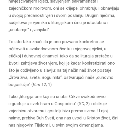
navješćivanjem Riječi, slavljenjem sakramenata i
zajedničkom molitvom, oni se krijepe, ohrabruju i obnavljaju
u svojoj predanosti vjeri i svom poslanju. Drugim riječima,
sudjelovanje vjernika u liturgijskom činu je istodobno i
„unutarnje“ i „vanjsko“.
To isto tako znači da je ono pozvano konkretno se
očitovati u svakodnevnom životu u njegovoj cjelini, u
etičkoj i duhovnoj dinamici, tako da se liturgija pretače u
život i zahtijeva život vjere, koji je kadar konkretizirati ono
što je doživljeno u slavlju: na taj način naš život postaje
„žrtva živa, sveta, Bogu mila“, ostvarujući naše „duhovno
bogoslužje“ (
Rim
12, 1).
Tako „liturgija one koji su unutar Crkve svakodnevno
izgrađuje u sveti hram u Gospodinu“ (
SC
, 2) i oblikuje
zajednicu otvorenu i gostoljubivu prema svima. U njoj,
naime, prebiva Duh Sveti, ona nas uvodi u Kristov život, čini
nas njegovim Tijelom i, u svim svojim dimenzijama,