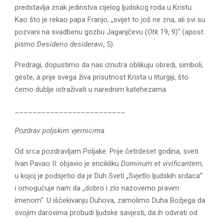
predstavlja znak jedinstva cijelog ljudskog roda u Kristu.
Kao što je rekao papa Franjo, „svijet to još ne zna, ali svi su
pozvani na svadbenu gozbu Jaganjčevu (
Otk
19, 9)“ (apost.
pismo
Desiderio desideravi
, 5).
Predragi, dopustimo da nas iznutra oblikuju obredi, simboli,
geste, a prije svega živa prisutnost Krista u liturgiji, što
ćemo dublje istraživati u narednim katehezama.
_________________________
Pozdrav poljskim vjernicima
Od srca pozdravljam Poljake. Prije četrdeset godina, sveti
Ivan Pavao II. objavio je encikliku
Dominum et vivificantem
,
u kojoj je podsjetio da je Duh Sveti „Svjetlo ljudskih srdaca“
i omogućuje nam da „dobro i zlo nazovemo pravim
imenom“. U iščekivanju Duhova, zamolimo Duha Božjega da
svojim darovima probudi ljudske savjesti, da ih odvrati od