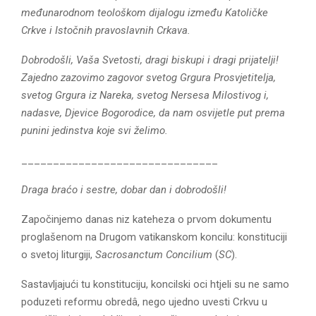
međunarodnom teološkom dijalogu između Katoličke
Crkve i Istočnih pravoslavnih Crkava.
Dobrodošli, Vaša Svetosti, dragi biskupi i dragi prijatelji!
Zajedno zazovimo zagovor svetog Grgura Prosvjetitelja,
svetog Grgura iz Nareka, svetog Nersesa Milostivog i,
nadasve, Djevice Bogorodice, da nam osvijetle put prema
punini jedinstva koje svi želimo.
_______________________________
Draga braćo i sestre, dobar dan i dobrodošli!
Započinjemo danas niz kateheza o prvom dokumentu
proglašenom na Drugom vatikanskom koncilu: konstituciji
o svetoj liturgiji,
Sacrosanctum Concilium
(
SC
).
Sastavljajući tu konstituciju, koncilski oci htjeli su ne samo
poduzeti reformu obredâ, nego ujedno uvesti Crkvu u