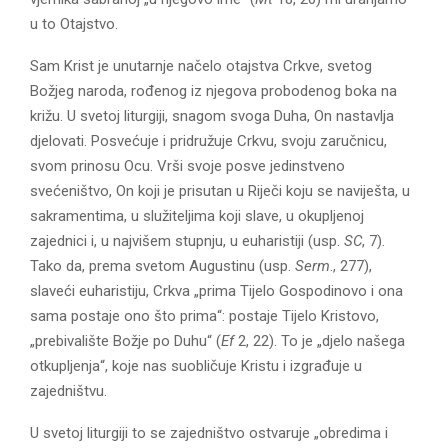
u to Otajstvo.
Sam Krist je unutarnje načelo otajstva Crkve, svetog
Božjeg naroda, rođenog iz njegova probodenog boka na
križu. U svetoj liturgiji, snagom svoga Duha, On nastavlja
djelovati. Posvećuje i pridružuje Crkvu, svoju zaručnicu,
svom prinosu Ocu. Vrši svoje posve jedinstveno
svećeništvo, On koji je prisutan u Riječi koju se naviješta, u
sakramentima, u služiteljima koji slave, u okupljenoj
zajednici i, u najvišem stupnju, u euharistiji (usp.
SC
, 7).
Tako da, prema svetom Augustinu (usp.
Serm
., 277),
slaveći euharistiju, Crkva „prima Tijelo Gospodinovo i ona
sama postaje ono što prima“: postaje Tijelo Kristovo,
„prebivalište Božje po Duhu“ (
Ef
2, 22). To je „djelo našega
otkupljenja“, koje nas suobličuje Kristu i izgrađuje u
zajedništvu.
U svetoj liturgiji to se zajedništvo ostvaruje „obredima i