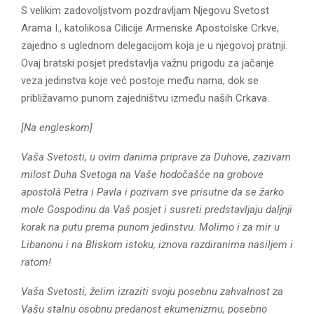
E
S velikim zadovoljstvom pozdravljam Njegovu Svetost
Arama I., katolikosa Cilicije Armenske Apostolske Crkve,
N
zajedno s uglednom delegacijom koja je u njegovoj pratnji.
Ovaj bratski posjet predstavlja važnu prigodu za jačanje
U
veza jedinstva koje već postoje među nama, dok se
približavamo punom zajedništvu između naših Crkava.
[Na engleskom]
Vaša Svetosti, u ovim danima priprave za Duhove, zazivam
milost Duha Svetoga na Vaše hodočašće na grobove
apostolâ Petra i Pavla i pozivam sve prisutne da se žarko
mole Gospodinu da Vaš posjet i susreti predstavljaju daljnji
korak na putu prema punom jedinstvu. Molimo i za mir u
Libanonu i na Bliskom istoku, iznova razdiranima nasiljem i
ratom!
Vaša Svetosti, želim izraziti svoju posebnu zahvalnost za
Vašu stalnu osobnu predanost ekumenizmu, posebno