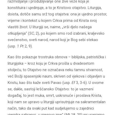
razmišljanje i produbljivanje one žive veze koja je
konstituira i ujedinjuje, a to je Kristovo otajstvo. Liturgija,
doista, dotiče samu srž tog otajstva: ona je ujedno prostor,
vrijeme i kontekst u kojem Crkva prima od Krista svoj
vlastiti život. U liturgiji se, naime, „vrši djelo našega
otkupljenja“ (
SC
, 2), po kojem smo rod izabrani, kraljevsko
svećenstvo, sveti narod, narod koji je Bog sebi stekao
(usp.
1 Pt
2, 9).
Kao što pokazuje trostruka obnova – biblijska, patristička i
liturgijska – kroz koju je Crkva prošla u dvadesetom
stoljeću, to Otajstvo ne označava neku tamnu stvarnost,
već Božji spasenjski naum, skriven od vjekova i objavljen u
Kristu, kao što kaže sveti Pavao (usp.
Ef
3, 3-6). U ovome
se, dakle, sastoji kršćansko Otajstvo: to je vazmeni
događaj, to jest muka, smrt, uskrsnuće i proslava Krista,
koji nam se upravo u liturgiji uprisutnjuje na sakramentalan
način, tako da svaki put kad sudjelujemo u zajednici
vjernika sabranoj „u njegovo ime“ (
Mt
18, 20) mi uranjamo