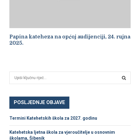
Papina kateheza na općoj audijenciji, 24. rujna
2025.
S
e
a
S
r
c
POSLJEDNJE OBJAVE
E
h
f
A
Termini Katehetskih škola za 2027. godinu
o
r
R
Katehetska ljetna škola za vjeroučitelje u osnovnim
:
školama, Šibenik