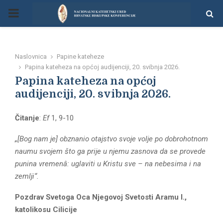
P
R
Naslovnica
Papine kateheze
I
Papina kateheza na općoj audijenciji, 20. svibnja 2026.
Papina kateheza na općoj
M
audijenciji, 20. svibnja 2026.
Čitanje
:
Ef
1, 9-10
A
„[Bog nam je] obznanio otajstvo svoje volje po dobrohotnom
R
naumu svojem što ga prije u njemu zasnova da se provede
punina vremenâ: uglaviti u Kristu sve – na nebesima i na
Y
zemlji“.
Pozdrav Svetoga Oca Njegovoj Svetosti Aramu I.,
M
katolikosu Cilicije