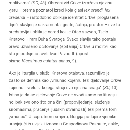
molitvama“ (
SC
, 48). Obredni vid Crkve izražava njezinu
vjeru – prema poznatoj izreci koja glasi
lex orandi, lex
credendi
– i istodobno oblikuje identitet Crkve: proglašena
Riječ, slavljenje sakramenta, geste, šutnja, prostor – sve to
predstavlja i oblikuje narod koji je Otac sazvao, Tijelo
Kristovo, Hram Duha Svetoga. Svako slavlje tako postaje
pravo uzvišeno očitovanje (epifanija) Crkve u molitvi, kao
što je podsjetio sveti Ivan Pavao II. (apost.
pismo
Vicesimus quintus annus
, 9).
Ako je liturgija u službi Kristova otajstva, razumljivo je
zašto se definira kao „vrhunac kojemu teži djelovanje Crkve
i ujedno… vrelo iz kojega struji sva njezina snaga“ (
SC
, 10).
Istina je da se djelovanje Crkve ne svodi samo na liturgiju,
no ipak sve ono što ona čini (propovijedanje, služenje
siromasima, praćenje ljudskih stvarnosti) teži prema tom
„vrhuncu“. U suprotnom smjeru, liturgija podupire vjernike
uranjajući ih uvijek i iznova u Gospodinovu Pashu te, dakle,