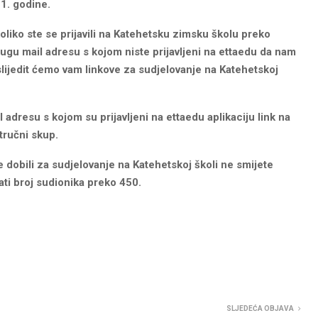
1. godine.
iko ste se prijavili na Katehetsku zimsku školu preko
rugu mail adresu s kojom niste prijavljeni na ettaedu da nam
slijedit ćemo vam linkove za sudjelovanje na Katehetskoj
ail adresu s kojom su prijavljeni na ettaedu aplikaciju link na
tručni skup.
 dobili za sudjelovanje na Katehetskoj školi ne smijete
ati broj sudionika preko 450.
SLJEDEĆA OBJAVA