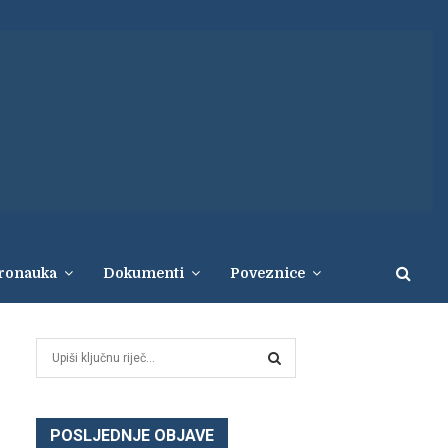
eronauka
Dokumenti
Poveznice
S
e
a
S
r
c
POSLJEDNJE OBJAVE
E