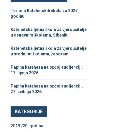
h
f
A
Termini Katehetskih škola za 2027.
o
godinu
r
R
:
Katehetska ljetna škola za vjeroučitelje
C
u osnovnim školama, Šibenik
H
Katehetska ljetna škola za vjeroučitelje
u srednjim školama, program
Papina kateheza na općoj audijenciji,
17. lipnja 2026.
Papina kateheza na općoj audijenciji,
27. svibnja 2026.
KATEGORIJE
2019./20. godina