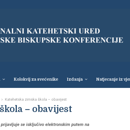
i
Kolokvij za svećenike
Izdanja
Natjecanje iz vj
Katehetska zimska škola – obavijest
kola – obavijest
prijavljuje se isključivo elektronskim putem na