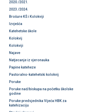
2020./2021.
2023./2024.
Brošure KŠ i Kolokviji
Izvješća
Katehetske škole
Kolokvij
Kolokviji
Najave
Natjecanje iz vjeronauka
Papine kateheze
Pastoralno-katehetski kolokvij
Poruke
Poruke nad/biskupa na početku školske
godine
Poruke predsjednika Vijeća HBK za
katehizaciju