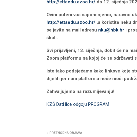
http://ettaedu.azoo.hr/
do 12. siječnja 202
Ovim putem vas napominjemo, naravno ukol
http://ettaedu.azoo.hr/
,a koristite neku d
se javite na mail adresu
nku@hbk.hr
i pro
školi.
Svi prijavljeni, 13. siječnja, dobit će na m
Zoom platformu na kojoj će se održavati s
Isto tako podsjećamo kako linkove koje ste
dijeliti jer nam platforma neće moći podrž
Zahvaljujemo na razumijevanju!
KZŠ Dati lice odgoju PROGRAM
PRETHODNA OBJAVA