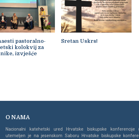
aesti pastoralno-
Sretan Uskrs!
etski kolokvij za
nike, izvješće
O NAMA
Nacionalni katehetski ured Hrvatske biskupske konferencije
utemeljen je na jesenskom Saboru Hrvatske biskupske konfere