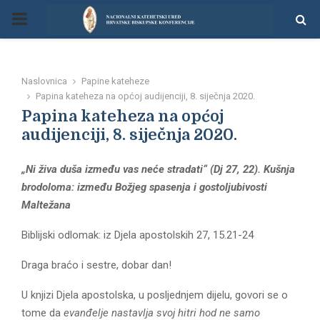
P
R
Naslovnica
Papine kateheze
I
Papina kateheza na općoj audijenciji, 8. siječnja 2020.
Papina kateheza na općoj
M
audijenciji, 8. siječnja 2020.
„Ni živa duša između vas neće stradati“ (Dj 27, 22). Kušnja
A
brodoloma: između Božjeg spasenja i gostoljubivosti
Maltežana
R
Biblijski odlomak: iz Djela apostolskih 27, 15.21-24
Y
Draga braćo i sestre, dobar dan!
M
U knjizi Djela apostolska, u posljednjem dijelu, govori se o
tome da
evanđelje nastavlja svoj hitri hod ne samo