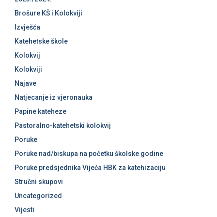
Brošure KŠ i Kolokviji
Izvješća
Katehetske škole
Kolokvij
Kolokviji
Najave
Natjecanje iz vjeronauka
Papine kateheze
Pastoralno-katehetski kolokvij
Poruke
Poruke nad/biskupa na početku školske godine
Poruke predsjednika Vijeća HBK za katehizaciju
Stručni skupovi
Uncategorized
Vijesti