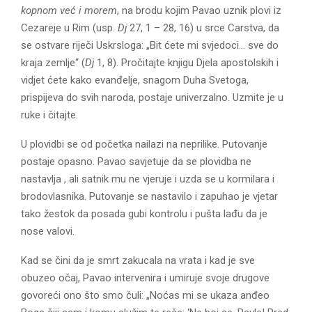
E
kopnom već i morem
, na brodu kojim Pavao uznik plovi iz
Cezareje u Rim (usp.
Dj
27, 1 – 28, 16) u srce Carstva, da
N
se ostvare riječi Uskrsloga: „Bit ćete mi svjedoci… sve do
kraja zemlje“ (
Dj
1, 8). Pročitajte knjigu Djela apostolskih i
U
vidjet ćete kako evanđelje, snagom Duha Svetoga,
prispijeva do svih naroda, postaje univerzalno. Uzmite je u
ruke i čitajte.
U plovidbi se od početka nailazi na neprilike. Putovanje
postaje opasno. Pavao savjetuje da se plovidba ne
nastavlja , ali satnik mu ne vjeruje i uzda se u kormilara i
brodovlasnika. Putovanje se nastavilo i zapuhao je vjetar
tako žestok da posada gubi kontrolu i pušta lađu da je
nose valovi.
Kad se čini da je smrt zakucala na vrata i kad je sve
obuzeo očaj, Pavao intervenira i umiruje svoje drugove
govoreći ono što smo čuli: „Noćas mi se ukaza anđeo