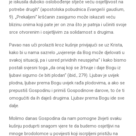
je iskusila duboko oslobođenje stječe veću osjetljivost na
potrebe drugih“ (apostolska pobudnica
Evangelii gaudium
,
9). „Prekaljeni“ kršćanin zasigurno može iskazati veću
blizinu onima koji pate jer on zna što je patnja i učiniti svoje
srce otvorenim i osjetljivim za solidarnost s drugima.
Pavao nas uči prolaziti kroz kušnje privijajući se uz Krista,
kako bi u nama sazrelo „uvjerenje da Bog može djelovati u
svakoj situaciji, pa i usred prividnih neuspjeha“ i kako bismo
postali svjesni toga „da onaj koji se žrtvuje i daje Bogu iz
ljubavi sigurno će biti plodan“ (ibid., 279). Ljubav je uvijek
plodna, ljubav prema Bogu uvijek rađa plodovima, a ako se
prepustiš Gospodinu i primiš Gospodinove darove, to će ti
omogućiti da ih daješ drugima. Ljubav prema Bogu ide sve
dalje.
Molimo danas Gospodina da nam pomogne živjeti svaku
kušnju poduprti snagom vjere te da budemo osjetljivi na
mnoge brodolomce u povijesti koji iscrpljeni pristižu na