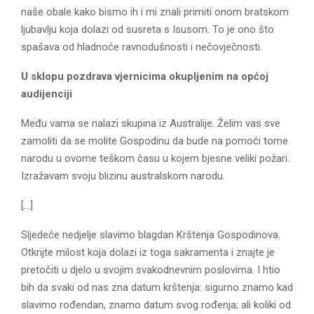
naše obale kako bismo ih i mi znali primiti onom bratskom
ljubavlju koja dolazi od susreta s Isusom. To je ono što
spašava od hladnoće ravnodušnosti i nečovječnosti.
U sklopu pozdrava vjernicima okupljenim na općoj
audijenciji
Među vama se nalazi skupina iz Australije. Želim vas sve
zamoliti da se molite Gospodinu da bude na pomoći tome
narodu u ovome teškom času u kojem bjesne veliki požari.
Izražavam svoju blizinu australskom narodu.
[…]
Sljedeće nedjelje slavimo blagdan Krštenja Gospodinova.
Otkrijte milost koja dolazi iz toga sakramenta i znajte je
pretočiti u djelo u svojim svakodnevnim poslovima. I htio
bih da svaki od nas zna datum krštenja: sigurno znamo kad
slavimo rođendan, znamo datum svog rođenja; ali koliki od