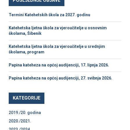
POSLJEDNJE OBJAVE
E
h
f
A
Termini Katehetskih škola za 2027. godinu
o
r
R
Katehetska ljetna škola za vjeroučitelje u osnovnim
:
školama, Šibenik
C
Katehetska ljetna škola za vjeroučitelje u srednjim
H
školama, program
Papina kateheza na općoj audijenciji, 17. lipnja 2026.
Papina kateheza na općoj audijenciji, 27. svibnja 2026.
KATEGORIJE
2019./20. godina
2020./2021.
2023./2024.