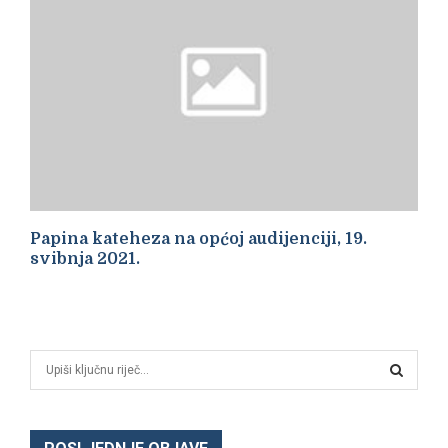
Papina kateheza na općoj audijenciji, 19.
svibnja 2021.
S
e
a
S
r
c