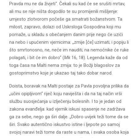
Pravda mu ne da živjeti“. Čekali su kad će se srušiti mrtav,
ali mu se nije ništa dogodilo te su promijenili mišljenje:
umjesto zlotvorom počeše ga smatrati božanstvom. Ta
milost, zapravo, dolazi od Uskrsloga Gospodina koji mu
pomaže, u skladu s obećanjem danim prije nego će uzići
na nebo i upućenim vjernicima: „zmije [će] uzimati; i popiju li
što smrtonosno, ne, neće im nauditi; na nemoćnike će ruke
polagati, i bit će im dobro“ (
Mk
16, 18). Legenda kaže da od
toga časa na Malti nema zmija: to je Božji blagoslov za
gostoprimstvo koje je ukazao taj tako dobar narod.
Doista, boravak na Malti postaje za Pavla povoljna prilika da
„učini opipljivom“ riječ koju naviješta i da na taj način vrši
službu suosjećanja u izlječenju bolesnih. I to je jedan od
zakona evanđelja: kad vjernik iskusi spasenje ne zadržava
ga za sebe, nego ga širi dalje. „Dobro uvijek teži tome da se
širi. Svako autentično iskustvo istine i ljepote po samoj
svojoj naravi teži tome da raste u nama, i svaka osoba koja