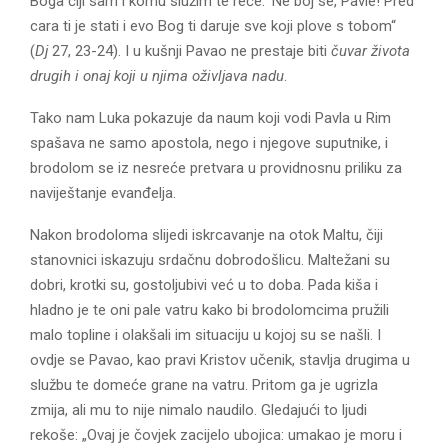
Boga čiji sam i komu služim te reče: ‘Ne boj se, Pavle! Pred
cara ti je stati i evo Bog ti daruje sve koji plove s tobom“
(
Dj
27, 23-24). I u kušnji Pavao ne prestaje biti
čuvar života
drugih i onaj koji u njima oživljava nadu
.
Tako nam Luka pokazuje da naum koji vodi Pavla u Rim
spašava ne samo apostola, nego i njegove suputnike, i
brodolom se iz nesreće pretvara u providnosnu priliku za
naviještanje evanđelja.
Nakon brodoloma slijedi iskrcavanje na otok Maltu, čiji
stanovnici iskazuju srdačnu dobrodošlicu. Maltežani su
dobri, krotki su, gostoljubivi već u to doba. Pada kiša i
hladno je te oni pale vatru kako bi brodolomcima pružili
malo topline i olakšali im situaciju u kojoj su se našli. I
ovdje se Pavao, kao pravi Kristov učenik, stavlja drugima u
službu te domeće grane na vatru. Pritom ga je ugrizla
zmija, ali mu to nije nimalo naudilo. Gledajući to ljudi
rekoše: „Ovaj je čovjek zacijelo ubojica: umakao je moru i