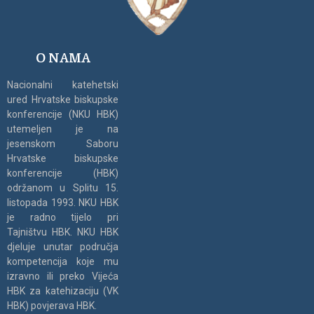
O NAMA
Nacionalni katehetski
ured Hrvatske biskupske
konferencije (NKU HBK)
utemeljen je na
jesenskom Saboru
Hrvatske biskupske
konferencije (HBK)
održanom u Splitu 15.
listopada 1993. NKU HBK
je radno tijelo pri
Tajništvu HBK. NKU HBK
djeluje unutar područja
kompetencija koje mu
izravno ili preko Vijeća
HBK za katehizaciju (VK
HBK) povjerava HBK.