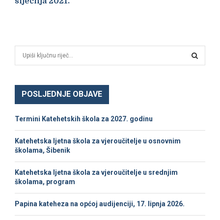
siječnja 2021.
S
e
a
S
r
c
POSLJEDNJE OBJAVE
E
h
f
A
Termini Katehetskih škola za 2027. godinu
o
r
R
Katehetska ljetna škola za vjeroučitelje u osnovnim
:
školama, Šibenik
C
Katehetska ljetna škola za vjeroučitelje u srednjim
H
školama, program
Papina kateheza na općoj audijenciji, 17. lipnja 2026.