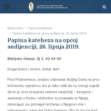
P
R
Naslovnica
Papine kateheze
I
Papina kateheza na općoj audijenciji, 26. lipnja 2019.
Papina kateheza na općoj
M
audijenciji, 26. lipnja 2019.
Biblijsko čitanje:
Dj
2, 42.44-45
A
Draga braćo i sestre, dobar dan!
R
Plod Pedesetnice, snažno izlijevanje
Božjeg Duha na prvu
kršćansku zajednicu
, bio je tako velik da su mnogi osjetili
Y
da im je srce proparao radosni navještaj –
kerygma
–
spasenja u Kristu i slobodno su prianjala uz Njega,
M
obraćajući se, primajući krštenje u Njegovo ime i
prihvaćajući i sami dar Duha Svetoga. Oko tri tisuće ljudi