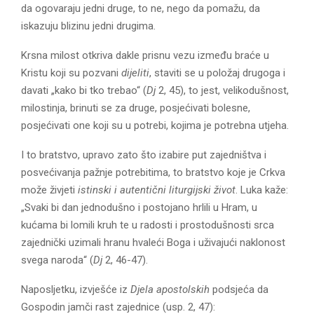
da ogovaraju jedni druge, to ne, nego da pomažu, da
iskazuju blizinu jedni drugima.
Krsna milost otkriva dakle prisnu vezu između braće u
Kristu koji su pozvani
dijeliti
, staviti se u položaj drugoga i
davati „kako bi tko trebao“ (
Dj
2, 45), to jest, velikodušnost,
milostinja, brinuti se za druge, posjećivati bolesne,
posjećivati one koji su u potrebi, kojima je potrebna utjeha.
I to bratstvo, upravo zato što izabire put zajedništva i
posvećivanja pažnje potrebitima, to bratstvo koje je Crkva
može živjeti
istinski i autentični liturgijski život
. Luka kaže:
„Svaki bi dan jednodušno i postojano hrlili u Hram, u
kućama bi lomili kruh te u radosti i prostodušnosti srca
zajednički uzimali hranu hvaleći Boga i uživajući naklonost
svega naroda“ (
Dj
2, 46-47).
Naposljetku, izvješće iz
Djela apostolskih
podsjeća da
Gospodin jamči rast zajednice (usp. 2, 47):