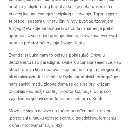
E
postalo je dijelom tog bratstva koje je
habitat
vjernikâ i
crkveni kvasac evangelizacijskog djelovanja. Toplina vjere
N
te braće i sestara u Kristu čini njihov život
uprizorenjem
Božjeg djela
koje se očituje kroz čuda i znamenja preko
U
apostola. Izvanredno postaje obično, a
svakodne
vni život
postaje prostor očitovanja živoga Krista.
Evanđelist Luka nam to opisuje pokazujući Crkvu u
Jeruzalemu kao paradigmu svake kršćanske zajednice, kao
sliku bratstva koje očarava i koje se ne smije mitologizirati,
ali ni minimizirati. Izvješće iz Djela apostolskih omogućuje
nam zaviriti među zidove
domusa
gdje se prvi kršćani
okupljaju kao
Božja obitelj
, prostor
koinonije
, odnosno
zajedništva ljubavi između braće i sestara u Kristu.
Može se vidjeti da žive na točno određen način: oni su
„postojani u nauku apostolskom, u zajedništvu, lomljenju
kruha i molitvama“ (
Dj
2, 42).