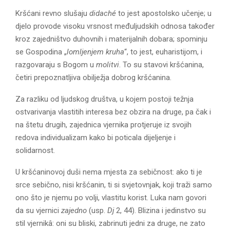
Kršćani revno slušaju
didaché
to jest apostolsko učenje; u
djelo provode visoku vrsnost međuljudskih odnosa također
kroz zajedništvo duhovnih i materijalnih dobara; spominju
se Gospodina „
lomljenjem kruha
“, to jest, euharistijom, i
razgovaraju s Bogom u
molitvi
. To su stavovi kršćanina,
četiri prepoznatljiva obilježja dobrog kršćanina.
Za razliku od ljudskog društva, u kojem postoji težnja
ostvarivanja vlastitih interesa bez obzira na druge, pa čak i
na štetu drugih, zajednica vjernika protjeruje iz svojih
redova individualizam kako bi poticala dijeljenje i
solidarnost.
U kršćaninovoj duši nema mjesta za sebičnost: ako ti je
srce sebično, nisi kršćanin, ti si svjetovnjak, koji traži samo
ono što je njemu po volji, vlastitu korist. Luka nam govori
da su vjernici
zajedno
(usp.
Dj
2, 44). Blizina i jedinstvo su
stil vjernikâ: oni su bliski, zabrinuti jedni za druge, ne zato