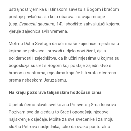
ustrajnost vjernika u istinskom savezu s Bogom i braćom
postaje privlačna sila koja očarava i osvaja mnoge
(usp.
Evangelii gaudium
, 14), ishodište zahvaljujući kojemu
vjeruje zajednica svih vremena.
Molimo Duha Svetoga da učini naše zajednice mjestima u
kojima se prihvaća i provodi u djelo novi život, djela
solidarnosti i zajedništva, da ih učini mjestima u kojima su
bogoslužja susret s Bogom koji postaje zajedništvo s
braćom i sestrama, mjestima koja će biti vrata otvorena
prema nebeskom Jeruzalemu.
Na kraju pozdrava talijanskim hodočasnicima
U petak ćemo slaviti svetkovinu Presvetog Srca Isusova.
Pozivam sve da gledaju to Srce i oponašaju njegove
najiskrenije osjećaje. Molite za sve svećenike i za moju
službu Petrova nasljednika, tako da svako pastoralno