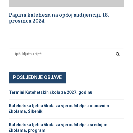
Papina kateheza na općoj audijenciji, 18.
prosinca 2024.
S
e
a
S
r
c
POSLJEDNJE OBJAVE
E
h
f
A
Termini Katehetskih škola za 2027. godinu
o
r
R
Katehetska ljetna škola za vjeroučitelje u osnovnim
:
školama, Šibenik
C
Katehetska ljetna škola za vjeroučitelje u srednjim
H
školama, program