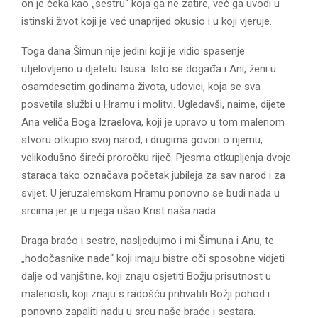
on je čeka kao „sestru“ koja ga ne zatire, već ga uvodi u
istinski život koji je već unaprijed okusio i u koji vjeruje.
Toga dana Šimun nije jedini koji je vidio spasenje
utjelovljeno u djetetu Isusa. Isto se događa i Ani, ženi u
osamdesetim godinama života, udovici, koja se sva
posvetila službi u Hramu i molitvi. Ugledavši, naime, dijete
Ana veliča Boga Izraelova, koji je upravo u tom malenom
stvoru otkupio svoj narod, i drugima govori o njemu,
velikodušno šireći proročku riječ. Pjesma otkupljenja dvoje
staraca tako označava početak jubileja za sav narod i za
svijet. U jeruzalemskom Hramu ponovno se budi nada u
srcima jer je u njega ušao Krist naša nada.
Draga braćo i sestre, nasljedujmo i mi Šimuna i Anu, te
„hodočasnike nade“ koji imaju bistre oči sposobne vidjeti
dalje od vanjštine, koji znaju osjetiti Božju prisutnost u
malenosti, koji znaju s radošću prihvatiti Božji pohod i
ponovno zapaliti nadu u srcu naše braće i sestara.