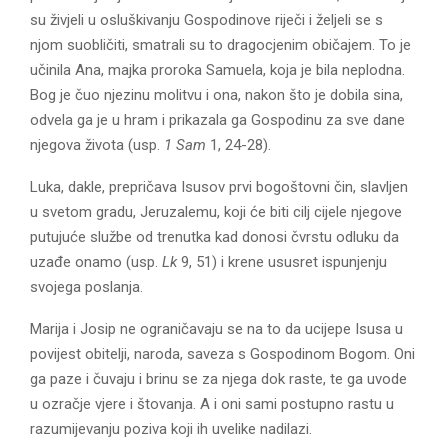
su živjeli u osluškivanju Gospodinove riječi i željeli se s
njom suobličiti, smatrali su to dragocjenim običajem. To je
učinila Ana, majka proroka Samuela, koja je bila neplodna.
Bog je čuo njezinu molitvu i ona, nakon što je dobila sina,
odvela ga je u hram i prikazala ga Gospodinu za sve dane
njegova života (usp.
1 Sam
1, 24-28).
Luka, dakle, prepričava Isusov prvi bogoštovni čin, slavljen
u svetom gradu, Jeruzalemu, koji će biti cilj cijele njegove
putujuće službe od trenutka kad donosi čvrstu odluku da
uzađe onamo (usp.
Lk
9, 51) i krene ususret ispunjenju
svojega poslanja.
Marija i Josip ne ograničavaju se na to da ucijepe Isusa u
povijest obitelji, naroda, saveza s Gospodinom Bogom. Oni
ga paze i čuvaju i brinu se za njega dok raste, te ga uvode
u ozračje vjere i štovanja. A i oni sami postupno rastu u
razumijevanju poziva koji ih uvelike nadilazi.