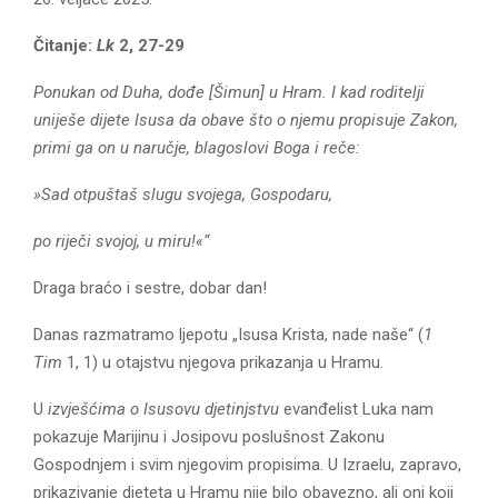
E
Čitanje:
Lk
2, 27-29
N
Ponukan od Duha, dođe [Šimun] u Hram. I kad roditelji
uniješe dijete Isusa da obave što o njemu propisuje Zakon,
U
primi ga on u naručje, blagoslovi Boga i reče:
»Sad otpuštaš slugu svojega, Gospodaru,
po riječi svojoj, u miru!«“
Draga braćo i sestre, dobar dan!
Danas razmatramo ljepotu „Isusa Krista, nade naše“ (
1
Tim
1, 1) u otajstvu njegova prikazanja u Hramu.
U
izvješćima o Isusovu djetinjstvu
evanđelist Luka nam
pokazuje Marijinu i Josipovu poslušnost Zakonu
Gospodnjem i svim njegovim propisima. U Izraelu, zapravo,
prikazivanje djeteta u Hramu nije bilo obavezno, ali oni koji