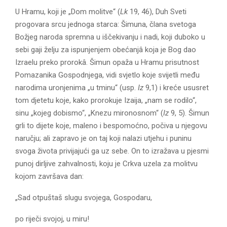
U Hramu, koji je „Dom molitve“ (
Lk
19, 46), Duh Sveti
progovara srcu jednoga starca: Šimuna, člana svetoga
Božjeg naroda spremna u iščekivanju i nadi, koji duboko u
sebi gaji želju za ispunjenjem obećanjâ koja je Bog dao
Izraelu preko prorokâ. Šimun opaža u Hramu prisutnost
Pomazanika Gospodnjega, vidi svjetlo koje svijetli među
narodima uronjenima „u tminu“ (usp.
Iz
9,1) i kreće ususret
tom djetetu koje, kako prorokuje Izaija, „nam se rodilo“,
sinu „kojeg dobismo“, „Knezu mironosnom“ (
Iz
9, 5). Šimun
grli to dijete koje, maleno i bespomoćno, počiva u njegovu
naručju; ali zapravo je on taj koji nalazi utjehu i puninu
svoga života privijajući ga uz sebe. On to izražava u pjesmi
punoj dirljive zahvalnosti, koju je Crkva uzela za molitvu
kojom završava dan:
„Sad otpuštaš slugu svojega, Gospodaru,
po riječi svojoj, u miru!