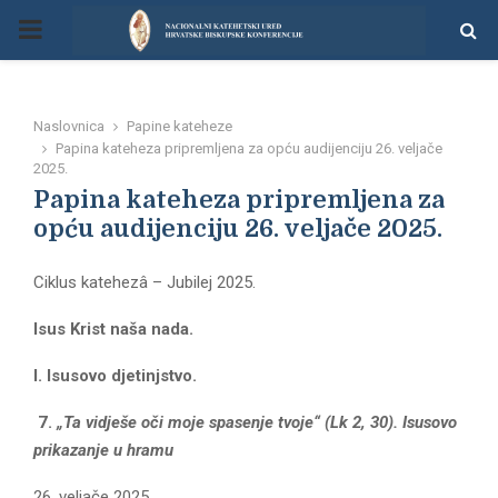
P
R
Naslovnica
Papine kateheze
I
Papina kateheza pripremljena za opću audijenciju 26. veljače
2025.
Papina kateheza pripremljena za
M
opću audijenciju 26. veljače 2025.
A
Ciklus katehezâ – Jubilej 2025.
R
Isus Krist naša nada.
I. Isusovo djetinjstvo.
Y
7.
„Ta vidješe oči moje spasenje tvoje“ (Lk 2, 30). Isusovo
M
prikazanje u hramu
26. veljače 2025.