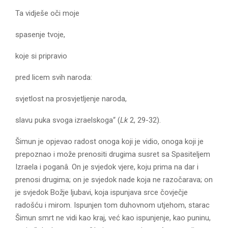
Ta vidješe oči moje
spasenje tvoje,
koje si pripravio
pred licem svih naroda:
svjetlost na prosvjetljenje naroda,
slavu puka svoga izraelskoga“ (
Lk
2, 29-32).
Šimun je opjevao radost onoga koji je vidio, onoga koji je
prepoznao i može prenositi drugima susret sa Spasiteljem
Izraela i poganâ. On je svjedok vjere, koju prima na dar i
prenosi drugima; on je svjedok nade koja ne razočarava; on
je svjedok Božje ljubavi, koja ispunjava srce čovječje
radošću i mirom. Ispunjen tom duhovnom utjehom, starac
Šimun smrt ne vidi kao kraj, već kao ispunjenje, kao puninu,