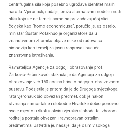
centrifugalna sila koja posebno ugrožava identitet malih
naroda. Vjeronauk, nadalje, pruža alternativne modele i nudi
sliku koja se ne temelji samo na prevladavajućoj slici
čovjeka kao “homo economicusa”, poručio je, uz ostalo,
ministar Šustar. Potaknuo je organizatore da u
znanstvenom zborniku objave neke od radova sa
simpozija kao temelj za javnu rasprava i buduća
znanstvena istraživanja.
Ravnateljica Agencije za odgoj i obrazovanje prof.
Žarković-Pečenković istaknula je da Agencija za odgoj i
obrazovanje već 150 godina brine o odgojno-obrazovnom
sustavu. Podsjetila je pritom da je do Drugoga svjetskoga
rata vjeronauk bio obvezan predmet, dok je nakon
stvaranja samostalne i slobodne Hrvatske dobio ponovno
svoje mjesto u školi u okviru vjerskih sloboda te izborom
roditelja postaje obvezan i ravnopravan ostalim
predmetima. Ustvrdila je, nadalje, da je osim visokoga