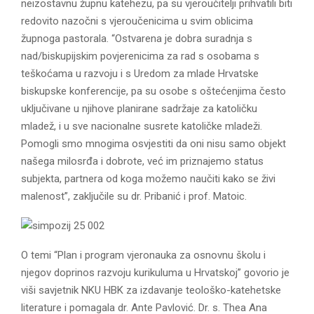
neizostavnu župnu katehezu, pa su vjeroučitelji prihvatili biti
redovito nazočni s vjeroučenicima u svim oblicima
župnoga pastorala. “Ostvarena je dobra suradnja s
nad/biskupijskim povjerenicima za rad s osobama s
teškoćama u razvoju i s Uredom za mlade Hrvatske
biskupske konferencije, pa su osobe s oštećenjima često
uključivane u njihove planirane sadržaje za katoličku
mladež, i u sve nacionalne susrete katoličke mladeži.
Pomogli smo mnogima osvjestiti da oni nisu samo objekt
našega milosrđa i dobrote, već im priznajemo status
subjekta, partnera od koga možemo naučiti kako se živi
malenost”, zaključile su dr. Pribanić i prof. Matoic.
O temi “Plan i program vjeronauka za osnovnu školu i
njegov doprinos razvoju kurikuluma u Hrvatskoj” govorio je
viši savjetnik NKU HBK za izdavanje teološko-katehetske
literature i pomagala dr. Ante Pavlović. Dr. s. Thea Ana