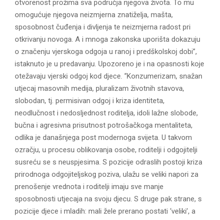
otvorenost prožima sva područja njegova života. To mu
omogućuje njegova neizmjerna znatiželja, mašta,
sposobnost čuđenja i divljenja te neizmjerna radost pri
otkrivanju novoga. A i mnoga zakonska uporišta dokazuju
o značenju vjerskoga odgoja u ranoj i predškolskoj dobi”,
istaknuto je u predavanju. Upozoreno je i na opasnosti koje
otežavaju vjerski odgoj kod djece. “Konzumerizam, snažan
utjecaj masovnih medija, pluralizam životnih stavova,
slobodan, tj. permisivan odgoj i kriza identiteta,
neodlučnost i nedosljednost roditelja, idoli lažne slobode,
bučna i agresivna prisutnost potrošačkoga mentaliteta,
odlika je današnjega post modernoga svijeta. U takvom
ozračju, u procesu oblikovanja osobe, roditelji i odgojitelji
susreću se s neuspjesima. S pozicije odraslih postoji kriza
prirodnoga odgojiteljskog poziva, ulažu se veliki napori za
prenošenje vrednota i roditelji imaju sve manje
sposobnosti utjecaja na svoju djecu. S druge pak strane, s
pozicije djece i mladih: mali žele prerano postati ‘veliki’, a