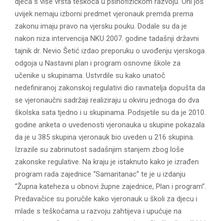
djeca s više vrsta teškoća u psihofizičkom razvoju. Oni još
uvijek nemaju izborni predmet vjeronauk premda prema
zakonu imaju pravo na vjersku pouku. Dodale su da je
nakon niza intervencija NKU 2007. godine tadašnji državni
tajnik dr. Nevio Šetić izdao preporuku o uvođenju vjerskoga
odgoja u Nastavni plan i program osnovne škole za
učenike u skupinama. Ustvrdile su kako unatoč
nedefiniranoj zakonskoj regulativi dio ravnatelja dopušta da
se vjeronaučni sadržaji realiziraju u okviru jednoga do dva
školska sata tjedno i u skupinama. Podsjetile su da je 2010.
godine anketa o uvedenosti vjeronauka u skupine pokazala
da je u 385 skupina vjeronauk bio uveden u 216 skupina.
Izrazile su zabrinutost sadašnjim stanjem zbog loše
zakonske regulative. Na kraju je istaknuto kako je izrađen
program rada zajednice “Samaritanac” te je u izdanju
“Župna kateheza u obnovi župne zajednice, Plan i program”.
Predavačice su poručile kako vjeronauk u školi za djecu i
mlade s teškoćama u razvoju zahtijeva i upućuje na