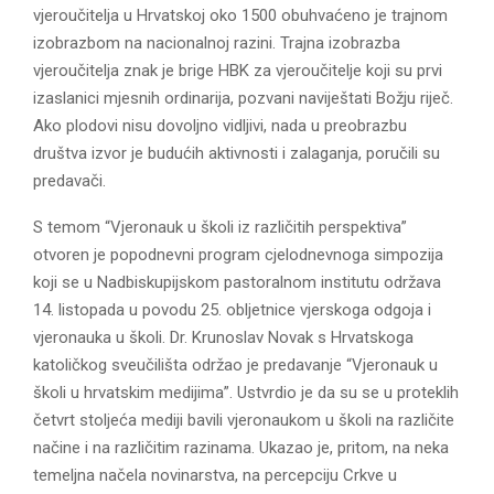
vjeroučitelja u Hrvatskoj oko 1500 obuhvaćeno je trajnom
izobrazbom na nacionalnoj razini. Trajna izobrazba
vjeroučitelja znak je brige HBK za vjeroučitelje koji su prvi
izaslanici mjesnih ordinarija, pozvani naviještati Božju riječ.
Ako plodovi nisu dovoljno vidljivi, nada u preobrazbu
društva izvor je budućih aktivnosti i zalaganja, poručili su
predavači.
S temom “Vjeronauk u školi iz različitih perspektiva”
otvoren je popodnevni program cjelodnevnoga simpozija
koji se u Nadbiskupijskom pastoralnom institutu održava
14. listopada u povodu 25. obljetnice vjerskoga odgoja i
vjeronauka u školi. Dr. Krunoslav Novak s Hrvatskoga
katoličkog sveučilišta održao je predavanje “Vjeronauk u
školi u hrvatskim medijima”. Ustvrdio je da su se u proteklih
četvrt stoljeća mediji bavili vjeronaukom u školi na različite
načine i na različitim razinama. Ukazao je, pritom, na neka
temeljna načela novinarstva, na percepciju Crkve u