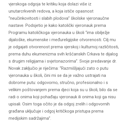
vjerskoga odgoja te kritiku koja dolazi više iz
unutarcrkvenih redova, a koja ističe opasnost
“neučinkovitosti i slabih plodova” školske vjeronaučne
nastave. Podsjetio je kako katolički vjeronauk prema
Programu katoličkoga vjeronauka u školi “ima obilježje
dijaloške, ekumenske i međureligijske otvorenosti. Cilj mu
je odgajati otvorenost prema vjerskoj i kulturnoj različitosti,
prema duhu ekumenizma svih kršćanskih Crkava te dijalog
s drugim religijama i svjetonazorima”. Svoje predavanje dr.
Novak zaključio je riječima: “Razmišljajući zato o putu
vjeronauka u školi, čini mi se da je važno ustrajati na
dobrome putu: odgovorno, stručno, profesionalno i s
velikim poštovanjem prema djeci koja su u školi, bilo da se
radi o onima koji pohađaju vjeronauk ili onima koji ga nisu
upisali. Osim toga očito je da odgoj zrelih i odgovornih
građana uključuje i odgoj kritičkoga pristupa prema
medijskim sadržajima”.