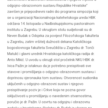
odgojno-obrazovnom sustavu Republike Hrvatske”
završen je prijepodnevni radni dio programa simpozija koji
se u organizaciji Nacionalnoga katehetskoga ureda HBK
održava 14. listopada u Nadbiskupijskomu pastoralnom
institutu u Zagrebu. U okruglom stolu sudjelovali su dr.
Neven Budak s Odsjeka za povijest Filozofskoga fakulteta
u Zagrebu, zatim vršitelj dužnosti dekana Katoličkoga
bogoslovnoga fakulteta Sveučilišta u Zagrebu dr. Tonči
Matulić i glavni urednik Hrvatskoga katoličkoga radija dr.
Anto Mikić. U uvodu u okrugli stol pročelnik NKU HBK dr.
Ivica Pažin je istaknuo da je potrebno preispitivati sve
stavove i promišljanja o odgojno-obrazovnom sustavu i
doprinosu vjeronauka tom sustavu. Otvorenost sudionika
uključenih u odgojno-obrazovni sustav i njegovo
preispitivanje poziv je i Crkve koja ne pozna govor
isključivosti u promišljanju o navedenim stvarnostima,
poručio je dr. Pažin. U osvrtu na odgojnu i obrazovnu
zadaću u hrvatskome školstvu dr. Budak je ukazao na