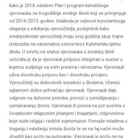
kako je 2014. odobren Plan i program katoličkoga
vjeronauka za trogodišnje srednje škole koji se primjenjuje
od 2014./2015. godine. Istaknula je važnost konstantnoga
ulaganja u edukaciju vjeroučitelja, podsjetivši kako
srednjoškolski vjeroučitelji imaju svoj godišnji skup trajne
izobrazbe na nacionalnoj osnovi kroz Katehetsku ljetnu
školu. U osvrtu na status vjeronauka u srednjoj školi
ustvrdila je da je vjeronauk potpuno integriran u sustav u
kojemu sudjeluje sa svim pravima i obvezama. Vjeronauk
uživa dvostruku potporu kao i dvostruku provjeru.
Vjeroučitelji su dobrodošli suradnici u školama. Učenici
uglavnom dobro prihvaćaju vjeronauk. Vjeronauk daje
odgovor na duhovne potrebe, pomoć u osmišljavanju i
usmjeravanju života. Vjeronauk ih poziva na put susreta s
čovjekovim religioznim pitanjem i traganjem, odgovorima
koje nude religija i različiti svjetonazori. Pomaže mladima u
traganju i nalaženju smisla života te se na taj način može
shvatiti kao poziv na putovanje. Vjeronauk je poziv ne na