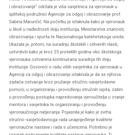
i obrazovanje” održala je viša savjetnica za vjeronauk u
splitskoj podružnici Agencije za odgoj i obrazovanje prof.
Sabina Marunčić. Na početku je istaknula kako je vjeronauk
u školi u nadležnosti dviju institucija, Ministarstva znanosti,
obrazovanja i sporta te Nacionalnoga katehetskoga ureda.
Ukazala je, pritom, na suradnju školskih i crkvenih vlasti,
ustvrdivši kako je kroz 25 proteklih godina oko školskoga
vjeronauka ostvarena kontinuirana suradnja tih dviju
institucija. Govoreći o radu viših savjetnika za vjeronauk u
Agenciji za odgoj i obrazovanje istaknula je da se njihova
zadaća ostvaruje kroz pružanje stručno-savjetodavne
pomoći, u organiziranju i provođenju stručnih ispita, zatim
u provođenju postupka napredovanja vjeroučitelja u zvanje
mentora i savjetnika te organiziranju i provođenju
vjeronaučnoga natjecanja. Pojasnila je kako je svrha
stručno-savjetodavnoga rada unaprijeđenje kvalitete
vjeronaučne nastave i rada s učenicima. Potrebno je
razvijati instrumente kvalitete nastave vjeronauka. Ti