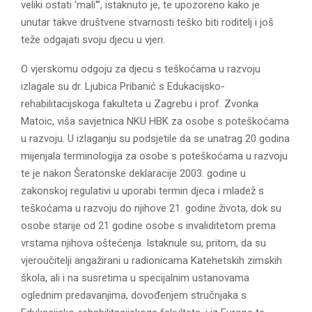
veliki ostati ‘mali'”, istaknuto je, te upozoreno kako je
unutar takve društvene stvarnosti teško biti roditelj i još
teže odgajati svoju djecu u vjeri.
O vjerskomu odgoju za djecu s teškoćama u razvoju
izlagale su dr. Ljubica Pribanić s Edukacijsko-
rehabilitacijskoga fakulteta u Zagrebu i prof. Zvonka
Matoic, viša savjetnica NKU HBK za osobe s poteškoćama
u razvoju. U izlaganju su podsjetile da se unatrag 20 godina
mijenjala terminologija za osobe s poteškoćama u razvoju
te je nakon Šeratonske deklaracije 2003. godine u
zakonskoj regulativi u uporabi termin djeca i mladež s
teškoćama u razvoju do njihove 21. godine života, dok su
osobe starije od 21 godine osobe s invaliditetom prema
vrstama njihova oštećenja. Istaknule su, pritom, da su
vjeroučitelji angažirani u radionicama Katehetskih zimskih
škola, ali i na susretima u specijalnim ustanovama
oglednim predavanjima, dovođenjem stručnjaka s