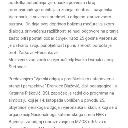
postotka pohađanja vjeronauka povećan i broj
promoviranih vjeroučitelja u znanja mentora i savjetnika.
Vjeronauk je suvereni predmet u odgojno-obrazovnom
sustavu. On daje svoj doprinos boljemu međureligijskom
dijalogu, prihvaćanju različitosti te nudi odgovore na pitanja
zašto biti i postati dobar čovjek. Kroz 25 godina vjeronauk
je ostvario svoju punoljetnost i punu zrelost, poručila je
prof. Žarković–Pečenković.
Molitveni uvod vodili su vjeroučitelji Ivanka Osmak i Josip
Štefanac.
Predavanjem “Vjerski odgoj u predškolskim ustanovama:
stanje i perspektive” Brankice Blažević, dipl. pedagogice i s.
Katarine Pišković, BSI, započeo je radni dio programa na
simpoziju koji je 14. listopada upriličen u povodu 25.
obljetnice vjerskoga odgoja i vjeronauka u školi, a koji se u
organizaciji Nacionalnoga katehetskoga ureda HBK i
Agencije za odgoj i obrazovanje pri MZOS održava u