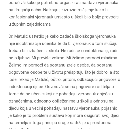
poručivši kako je potrebno organizirati nastavu vjeronauka
na drugačiji način. Na kraju je izrazio mišljenje kako bi
konfesionalni vjeronauk umjesto u školi bilo bolje provoditi
u župnim zajednicama.
Dr. Matulić ustvrdio je kako zadaća školskoga vjeronauka
nije indoktrinacija učenika te da bi vjeronauk u tom slučaju
trebao biti izbačen iz škola. Ne radi se o indoktrinaciji, radi
se o ljubavi. Mi previše volimo. Mi želimo pomoći mladima.
Želimo im pomoći da postanu zrele osobe, da postanu
odgovorne osobe te u životu preispituju što je dobro, a što
loše, rekao je Matulić, oštro, pritom, odbacujući prigovore o
indoktrinaciji djece. Osvrnuvši se na prigovore roditelja o
tome da se učenici koji ne pohađaju vjeronauk osjećaju
označenima, odnosno obilježenima u školi u odnosu na
djecu koja u većini pohađaju nastavu vjeronauka, pojasnio
je kako je to problem sustava koji mora osigurati svoj djeci
na temelju istoga principa druge sadržaje u prostorima