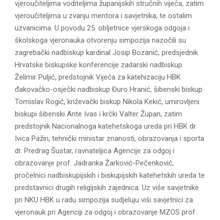
E
vjeroučiteljima voditeljima županijskih stručnih vijeća, zatim
vjeroučiteljima u zvanju mentora i savjetnika, te ostalim
uzvanicima. U povodu 25. obljetnice vjerskoga odgoja i
N
školskoga vjeronauka otvorenju simpozija nazočili su
zagrebački nadbiskup kardinal Josip Bozanić, predsjednik
U
Hrvatske biskupske konferencije zadarski nadbiskup
Želimir Puljić, predstojnik Vijeća za katehizaciju HBK
đakovačko-osječki nadbiskup Đuro Hranić, šibenski biskup
Tomislav Rogić, križevački biskup Nikola Kekić, umirovljeni
biskupi šibenski Ante Ivas i krčki Valter Župan, zatim
predstojnik Nacionalnoga katehetskoga ureda pri HBK dr.
Ivica Pažin, tehnički ministar znanosti, obrazovanja i sporta
dr. Predrag Šustar, ravnateljica Agencije za odgoj i
obrazovanje prof. Jadranka Žarković-Pečenković,
pročelnici nadbiskupijskih i biskupijskih katehetskih ureda te
predstavnici drugih religijskih zajednica. Uz više savjetnike
pri NKU HBK u radu simpozija sudjeluju viši savjetnici za
vjeronauk pri Agenciji za odgoj i obrazovanje MZOS prof.