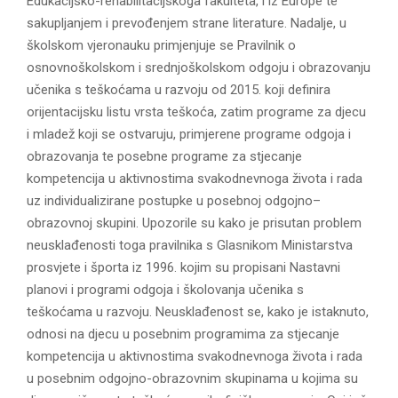
Edukacijsko-rehabilitacijskoga fakulteta, i iz Europe te
sakupljanjem i prevođenjem strane literature. Nadalje, u
školskom vjeronauku primjenjuje se Pravilnik o
osnovnoškolskom i srednjoškolskom odgoju i obrazovanju
učenika s teškoćama u razvoju od 2015. koji definira
orijentacijsku listu vrsta teškoća, zatim programe za djecu
i mladež koji se ostvaruju, primjerene programe odgoja i
obrazovanja te posebne programe za stjecanje
kompetencija u aktivnostima svakodnevnoga života i rada
uz individualizirane postupke u posebnoj odgojno–
obrazovnoj skupini. Upozorile su kako je prisutan problem
neusklađenosti toga pravilnika s Glasnikom Ministarstva
prosvjete i športa iz 1996. kojim su propisani Nastavni
planovi i programi odgoja i školovanja učenika s
teškoćama u razvoju. Neusklađenost se, kako je istaknuto,
odnosi na djecu u posebnim programima za stjecanje
kompetencija u aktivnostima svakodnevnoga života i rada
u posebnim odgojno-obrazovnim skupinama u kojima su