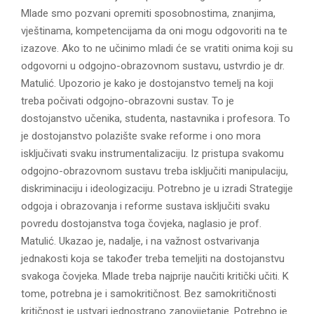
Mlade smo pozvani opremiti sposobnostima, znanjima,
vještinama, kompetencijama da oni mogu odgovoriti na te
izazove. Ako to ne učinimo mladi će se vratiti onima koji su
odgovorni u odgojno-obrazovnom sustavu, ustvrdio je dr.
Matulić. Upozorio je kako je dostojanstvo temelj na koji
treba počivati odgojno-obrazovni sustav. To je
dostojanstvo učenika, studenta, nastavnika i profesora. To
je dostojanstvo polazište svake reforme i ono mora
isključivati svaku instrumentalizaciju. Iz pristupa svakomu
odgojno-obrazovnom sustavu treba isključiti manipulaciju,
diskriminaciju i ideologizaciju. Potrebno je u izradi Strategije
odgoja i obrazovanja i reforme sustava isključiti svaku
povredu dostojanstva toga čovjeka, naglasio je prof.
Matulić. Ukazao je, nadalje, i na važnost ostvarivanja
jednakosti koja se također treba temeljiti na dostojanstvu
svakoga čovjeka. Mlade treba najprije naučiti kritički učiti. K
tome, potrebna je i samokritičnost. Bez samokritičnosti
kritičnost je ustvari jednostrano zanovijetanje. Potrebno je