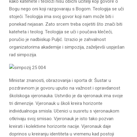
kako katehete i teolozi nisu obični učitelji koji govore o
Bogu nego oni koji razgovaraju s Bogom. Teologija se uči
stojeći. Teologija ima svoj govor koji nam može biti i
ponekad nejasan. Zato srcem treba osjetiti što znači biti
kateheta i teolog. Teologija se uči i poučava klečeći,
poručio je nadbiskup Puljić. Izrazio je zahvalnost
organizatorima akademije i simpozija, zaželjevši uspješan
rad simpozija.
Ministar znanosti, obrazovanja i sporta dr. Šustar u
pozdravnom je govoru uputio na važnost i opravdanost
školskoga vjeronauka. Ustvrdio je da vjeronauk ima svoje
tri dimenzije. Vjeronauk u školi kreira horizonte
individualnoga smisla. Učenici u susretu s vjeronaukom
otkrivaju svoj smisao. Vjeronauk je isto tako pozvan
kreirati i kolektivne horizonte nacije. Vjeronauk daje
doprinos u kreiranju identiteta u vremenu kad postoji