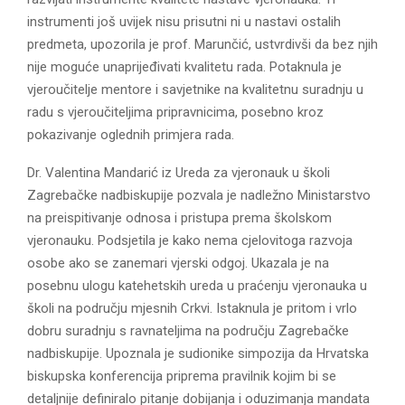
instrumenti još uvijek nisu prisutni ni u nastavi ostalih
predmeta, upozorila je prof. Marunčić, ustvrdivši da bez njih
nije moguće unaprijeđivati kvalitetu rada. Potaknula je
vjeroučitelje mentore i savjetnike na kvalitetnu suradnju u
radu s vjeroučiteljima pripravnicima, posebno kroz
pokazivanje oglednih primjera rada.
Dr. Valentina Mandarić iz Ureda za vjeronauk u školi
Zagrebačke nadbiskupije pozvala je nadležno Ministarstvo
na preispitivanje odnosa i pristupa prema školskom
vjeronauku. Podsjetila je kako nema cjelovitoga razvoja
osobe ako se zanemari vjerski odgoj. Ukazala je na
posebnu ulogu katehetskih ureda u praćenju vjeronauka u
školi na području mjesnih Crkvi. Istaknula je pritom i vrlo
dobru suradnju s ravnateljima na području Zagrebačke
nadbiskupije. Upoznala je sudionike simpozija da Hrvatska
biskupska konferencija priprema pravilnik kojim bi se
detaljnije definiralo pitanje dobijanja i oduzimanja mandata