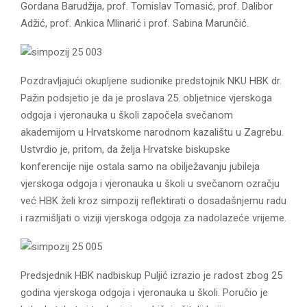
Gordana Barudžija, prof. Tomislav Tomasić, prof. Dalibor
Adžić, prof. Ankica Mlinarić i prof. Sabina Marunčić.
Pozdravljajući okupljene sudionike predstojnik NKU HBK dr.
Pažin podsjetio je da je proslava 25. obljetnice vjerskoga
odgoja i vjeronauka u školi započela svečanom
akademijom u Hrvatskome narodnom kazalištu u Zagrebu.
Ustvrdio je, pritom, da želja Hrvatske biskupske
konferencije nije ostala samo na obilježavanju jubileja
vjerskoga odgoja i vjeronauka u školi u svečanom ozračju
već HBK želi kroz simpozij reflektirati o dosadašnjemu radu
i razmišljati o viziji vjerskoga odgoja za nadolazeće vrijeme.
Predsjednik HBK nadbiskup Puljić izrazio je radost zbog 25
godina vjerskoga odgoja i vjeronauka u školi. Poručio je