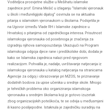
Voditeljica prosvjetne službe u Mešihatu islamske
zajednice prof. Emina Mešić u izlaganju “Islamski vjeronauk
u školi i međureligijski dijalog” osvrnula se na aktualna
pitanja s islamskim vjeronaukom u školama. Podsjetila je
na Ugovor između Vlade RH i Islamske zajednice u
Hrvatskoj o pitanjima od zajedničkoga interesa. Prisutnost
islamskoga vjeronauka od posebnoga je značenja za
izgradnju njihova samopouzdanja. Ukazujući na Program
islamskoga odgoja djece rane i predškolske dobi, dodala je
kako se Islamska zajednica nalazi pred njegovom
realizacijom. Pohvalila je, nadalje, uvrštavanje natjecanja iz
islamskoga vjeronauka u katalog natjecanja na stranicama
Agencije za odgoj i obrazovanje pri MZOS, te priznavanje
dodatnih bodova za upise učenika u srednje skole. Mnogo
je tehničkih problema oko organiziranja islamskoga
vjeronauka u srednjim školama koji je gotovo izuzetak
zbog organizacijskih poteškoća, te se odvija u međusmjeni
ili kasno poslijepodne. Istaknula je zajedničku suradnju na