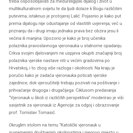
treba osposobljavati za međureligijski dijalog i život u
multikulturalnom svijetu te da ljudi dolaze k Bogu različitim
putevima, istaknuo je protojerej Lalić. Pojasnio je kako put
prema dijalogu nije odustajanje od vlastitih uvjerenja, već u
priznanju da i drugi imaju jednaka prava bez obzira jesu li
većina ili manjina. Upozorio je kako je broj učenika
polaznika pravoslavnoga vjeronauka u stalnome opadanju.
Crkva svojim djelovanjem ne uspjeva okupiti značajniji broj
polaznika vjerske nastave niti u većim gradovima po
Hrvatskoj, i to zbog više razloga i okolnosti. Na kraju je
poručio kako je zadaća vjeronauka poticati vjerske
zajednice, dok vjeroučitelji trebaju pozivati na poštivanje i
prihvaćanje drugoga i drugačijega. Ciklusom predavanja
“Vjeronauk u školi iz različitih perspektiva” moderirao je viši
savjetnik za vjeronauk iz Agencije za odgoj i obrazovanje
prof. Tomislav Tomasić.
Okruglim stolom na temu “Katolički vjeronauk u
suvremenim društvenim okolnostima i njegovo mjesto u