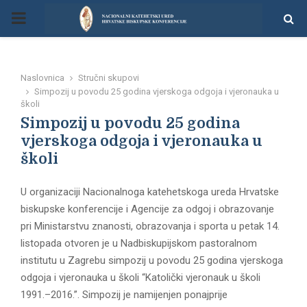
P
R
Naslovnica
Stručni skupovi
I
Simpozij u povodu 25 godina vjerskoga odgoja i vjeronauka u
školi
Simpozij u povodu 25 godina
M
vjerskoga odgoja i vjeronauka u
školi
A
U organizaciji Nacionalnoga katehetskoga ureda Hrvatske
R
biskupske konferencije i Agencije za odgoj i obrazovanje
pri Ministarstvu znanosti, obrazovanja i sporta u petak 14.
Y
listopada otvoren je u Nadbiskupijskom pastoralnom
institutu u Zagrebu simpozij u povodu 25 godina vjerskoga
M
odgoja i vjeronauka u školi “Katolički vjeronauk u školi
1991.–2016.”. Simpozij je namijenjen ponajprije