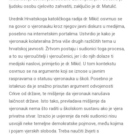
ljudsku osobu cjelovito zahvatiti, zaključio je dr. Matulić.
Urednik Hrvatskoga katoličkoga radija dr. Mikić osvrnuo se
na govor o vjeronauku kroz njegov javni diskurs u medijima,
posebno na internetskim portalima. Ustvrdio je kako je
vjeronauk kolateralna žrtva više drugih različitih tema u
hrvatskoj javnosti. Žrtvom postaju i sudionici toga procesa,
a to su vjeroučitelji i vjeroučenici, jer i do njih dolaze ti
medijski naslovi, primijetio je dr. Mikić. U tom kontekstu
osvrnuo se na argumente koji se iznose u javnim
raspravama o statusu vjeronauka u školi. Posebno je
istaknuo da je snažno prisutan argument odvojenosti
Crkve od države, te mišljenje da vjeronauk narušava
laičnost države. Isto tako, prevladava mišljenje da
vjeronauk nema što raditi u školskom sustavu ako je vjera
privatna stvar. Izrazio je uvjerenje da neki sudionici nisu
usvojili neke temeljne demokratske pojmove, među kojima
i pojam vjerskih sloboda. Treba naučiti živjeti s