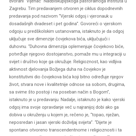
dvorani “Vijenac” Nadbiskupijskoga pastoralnoga instituta u
Zagrebu. Tim predavanjem otvoren je ciklus dopodnevnih
predavanja pod nazivom “Vjerski odgoj i vjeronauk u
dosadašnjih dvadeset i pet godina”. Govoreći o vjerskom
odgoju u predškolskim ustanovama, istaknuto je da odgoj
uključuje sve dimenzije čovjekova bića, uključujući i
duhovnu. “Duhovna dimenzija oplemenjuje čovjekovo biće,
potvrđuje njegovo dostojanstvo, pomaže mu u integraciji u
svijet i društvo koje ga okružuje. Religioznost, kao vidljiva
aktivnost djelovanja Božjega duha na čovjekov je
konstitutivni dio čovjekova bića koji bitno određuje njegov
život, stvara nove i kvalitetnije odnose sa sobom, drugima,
sa svime što postoji i na poseban način s Bogom”,
istaknuto je u predavanju. Nadalje, istaknuto je kako vjerski
odgoj ima svoje opravdanje već u najranijoj dobi ako ga
dobiva u okruženju u kojem je, rečeno je, “topao, nježan,
neposredan i jasan vjerski doživljaj svijeta”. “Dijete je
spontano otvoreno transcendentnome i religioznosti i ta