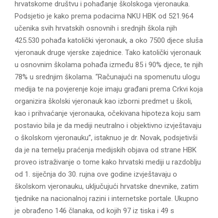
hrvatskome društvu i pohađanje školskoga vjeronauka.
Podsjetio je kako prema podacima NKU HBK od 521.964
učenika svih hrvatskih osnovnih i srednjih škola njih
425.530 pohađa katolički vjeronauk, a oko 7500 djece sluša
vjeronauk druge vjerske zajednice. Tako katolički vjeronauk
u osnovnim školama pohađa između 85 i 90% djece, te njih
78% u srednjim školama. “Računajući na spomenutu ulogu
medija te na povjerenje koje imaju građani prema Crkvi koja
organizira školski vjeronauk kao izborni predmet u školi,
kao i prihvaćanje vjeronauka, očekivana hipoteza koju sam
postavio bila je da mediji neutralno i objektivno izvještavaju
o školskom vjeronauku”, istaknuo je dr. Novak, podsjetivši
da je na temelju praćenja medijskih objava od strane HBK
proveo istraživanje o tome kako hrvatski mediji u razdoblju
od 1. siječnja do 30. rujna ove godine izvještavaju o
školskom vjeronauku, uključujući hrvatske dnevnike, zatim
tjednike na nacionalnoj razini i internetske portale. Ukupno
je obrađeno 146 članaka, od kojih 97 iz tiska i 49 s