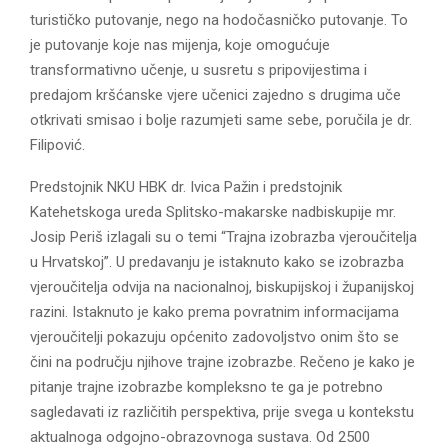
turističko putovanje, nego na hodočasničko putovanje. To
je putovanje koje nas mijenja, koje omogućuje
transformativno učenje, u susretu s pripovijestima i
predajom kršćanske vjere učenici zajedno s drugima uče
otkrivati smisao i bolje razumjeti same sebe, poručila je dr.
Filipović.
Predstojnik NKU HBK dr. Ivica Pažin i predstojnik
Katehetskoga ureda Splitsko-makarske nadbiskupije mr.
Josip Periš izlagali su o temi “Trajna izobrazba vjeroučitelja
u Hrvatskoj”. U predavanju je istaknuto kako se izobrazba
vjeroučitelja odvija na nacionalnoj, biskupijskoj i županijskoj
razini. Istaknuto je kako prema povratnim informacijama
vjeroučitelji pokazuju općenito zadovoljstvo onim što se
čini na području njihove trajne izobrazbe. Rečeno je kako je
pitanje trajne izobrazbe kompleksno te ga je potrebno
sagledavati iz različitih perspektiva, prije svega u kontekstu
aktualnoga odgojno-obrazovnoga sustava. Od 2500