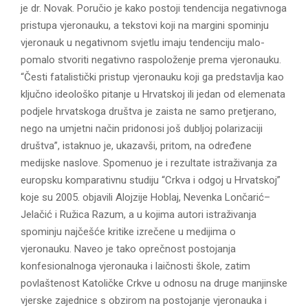
je dr. Novak. Poručio je kako postoji tendencija negativnoga
pristupa vjeronauku, a tekstovi koji na margini spominju
vjeronauk u negativnom svjetlu imaju tendenciju malo-
pomalo stvoriti negativno raspoloženje prema vjeronauku.
“Česti fatalistički pristup vjeronauku koji ga predstavlja kao
ključno ideološko pitanje u Hrvatskoj ili jedan od elemenata
podjele hrvatskoga društva je zaista ne samo pretjerano,
nego na umjetni način pridonosi još dubljoj polarizaciji
društva”, istaknuo je, ukazavši, pritom, na određene
medijske naslove. Spomenuo je i rezultate istraživanja za
europsku komparativnu studiju “Crkva i odgoj u Hrvatskoj”
koje su 2005. objavili Alojzije Hoblaj, Nevenka Lončarić–
Jelačić i Ružica Razum, a u kojima autori istraživanja
spominju najčešće kritike izrečene u medijima o
vjeronauku. Naveo je tako oprečnost postojanja
konfesionalnoga vjeronauka i laičnosti škole, zatim
povlaštenost Katoličke Crkve u odnosu na druge manjinske
vjerske zajednice s obzirom na postojanje vjeronauka i