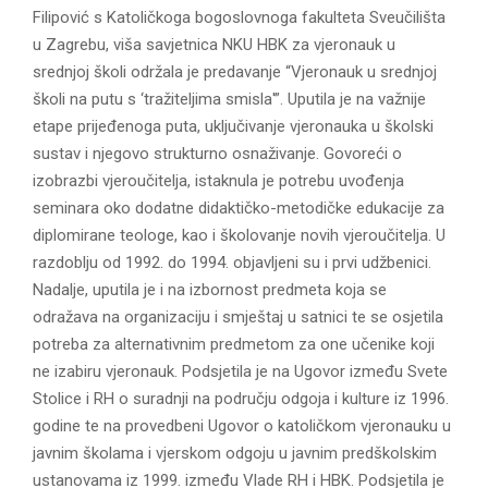
Filipović s Katoličkoga bogoslovnoga fakulteta Sveučilišta
u Zagrebu, viša savjetnica NKU HBK za vjeronauk u
srednjoj školi održala je predavanje “Vjeronauk u srednjoj
školi na putu s ‘tražiteljima smisla'”. Uputila je na važnije
etape prijeđenoga puta, uključivanje vjeronauka u školski
sustav i njegovo strukturno osnaživanje. Govoreći o
izobrazbi vjeroučitelja, istaknula je potrebu uvođenja
seminara oko dodatne didaktičko-metodičke edukacije za
diplomirane teologe, kao i školovanje novih vjeroučitelja. U
razdoblju od 1992. do 1994. objavljeni su i prvi udžbenici.
Nadalje, uputila je i na izbornost predmeta koja se
odražava na organizaciju i smještaj u satnici te se osjetila
potreba za alternativnim predmetom za one učenike koji
ne izabiru vjeronauk. Podsjetila je na Ugovor između Svete
Stolice i RH o suradnji na području odgoja i kulture iz 1996.
godine te na provedbeni Ugovor o katoličkom vjeronauku u
javnim školama i vjerskom odgoju u javnim predškolskim
ustanovama iz 1999. između Vlade RH i HBK. Podsjetila je