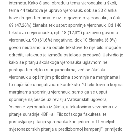
interneta. Kako članci obrađuju temu vjeronauka u školi,
tema 44 tekstova je upravo vjeronauk, dok se 33 članka
bave drugim temama te uz to govore o vjeronauku, a čak
69 (47,26%) članaka tek usput spominje vjeronauk. Od 146
tekstova o vjeronauku, njih 18 (12,3%) pozitivno govori o
vjeronauku, 90 (61,6%) negativno, dok 10 članaka (6,8%)
govori neutralno, a za ostale tekstove to nije bilo moguće
odrediti, istaknuo je između ostaloga, predavač. Ustvrdio je
kako se pitanju školskoga vjeronauka uglavnom ne
pristupa temeljito i s argumentima, već se školski
vjeronauk u opširnijim prilozima spominje na marginama i
to najčešće u negativnom kontekstu. “U tekstovima koji na
marginama spominju vjeronauk, samo ga se usput
spominje najčešće uz reviziju Vatikanskih ugovora, i
‘micanje’ vjeronauka iz škola, u tekstovima vezanima uz
pitanje suradnje KBF–a i Filozofskoga fakulteta, te
postavljanje pitanja vjeronauka kao jednim od temeljnih
svjetonazorskih pitanja u predizbornoj kampanji”, primijetio