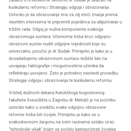
kurikularnu reformu i Strategiju odgoja i obrazovanja.
Ustvrdio je da obrazovanje ima za cilj steći znanja prema
vlastitim interesima te pripremiti pojedinca za uključivanje u
tržište rada. Odgoj je nužna komponenta svakoga
obrazovnoga sustava. Učenicima treba kroz odgojno-
obrazovni sustav nuditi odgojne vrijednosti koje su
univerzalne, poručio je dr. Budak. Primijetio je kako je u
dosadašnjemu obrazovnom sustavu težište bilo na
usvajanju faktografije i mogućnostima učenika da
reflektiraju usvojeno. Zato je potrebno nastaviti provedbu
Strategije odgoja i obrazovanja te kurikularnu reformu.
Vršitelj dužnosti dekana Katoličkoga bogoslovnog
fakulteta Sveučilišta u Zagrebu dr. Matulić je na početku
ustvrdio kako u središtu svake odgojno-obrazovne
reforme treba biti čovjek. Primijetio je kako se u
svakodnevnom žargonu na svim razinama ustalio izraz
“tehnološki višak” kojim se počelo kategorizirati čovjeka.