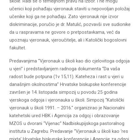
škole. Radi se o temeljnom pravu na izbor. I ne mogu
učenici koji pohađaju vjeronauk staviti u nepovoljan položaj
učenike koji ga ne pohađaju. Zato vjeronauk nije izvor
diskriminacije, poručio je dr. Matulić, pozvavši sve sudionike
da u raspravama ne govore o pretpostavkama, već da
upoznaju vjeronauk, vjeroučitelje, ali i Katolički bogoslovni
fakultet.
Predavanjima “Vjeronauk u školi kao dio cjelovitoga odgoja
u vjeri” i predstavljanjem radnoga dokumenta “Da vaša
radost bude potpuna (1v 15,11). Kateheza i rast u vjeri u
današnjim okolnostima” Hrvatske biskupske konferencije
završen je 14. listopada simpozij u povodu 25 godina
vjerskoga odgoja i vjeronauka u školi. Simpozij “Katolički
vjeronauk u školi 1991. – 2016.” organizirao je Nacionalni
katehetski ured HBK i Agencija za odgoj i obrazovanje
MZOS u dvorani “Vijenac” Nadbiskupijskoga pastoralnog
instituta u Zagrebu. Predavanje “Vjeronauk u školi kao ‘res
mixta’ Hrvatske biskupske konferencije i Agencije za odgoj