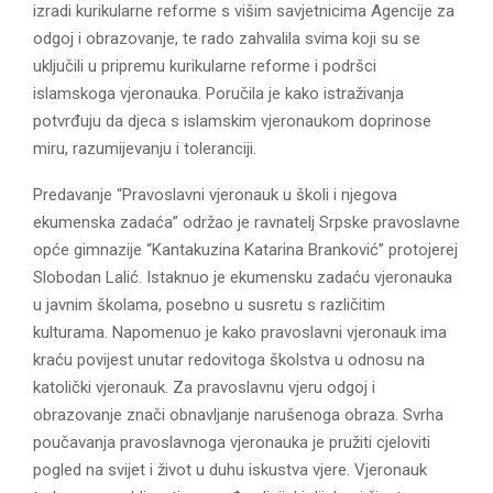
izradi kurikularne reforme s višim savjetnicima Agencije za
odgoj i obrazovanje, te rado zahvalila svima koji su se
uključili u pripremu kurikularne reforme i podršci
islamskoga vjeronauka. Poručila je kako istraživanja
potvrđuju da djeca s islamskim vjeronaukom doprinose
miru, razumijevanju i toleranciji.
Predavanje “Pravoslavni vjeronauk u školi i njegova
ekumenska zadaća” održao je ravnatelj Srpske pravoslavne
opće gimnazije “Kantakuzina Katarina Branković” protojerej
Slobodan Lalić. Istaknuo je ekumensku zadaću vjeronauka
u javnim školama, posebno u susretu s različitim
kulturama. Napomenuo je kako pravoslavni vjeronauk ima
kraću povijest unutar redovitoga školstva u odnosu na
katolički vjeronauk. Za pravoslavnu vjeru odgoj i
obrazovanje znači obnavljanje narušenoga obraza. Svrha
poučavanja pravoslavnoga vjeronauka je pružiti cjeloviti
pogled na svijet i život u duhu iskustva vjere. Vjeronauk