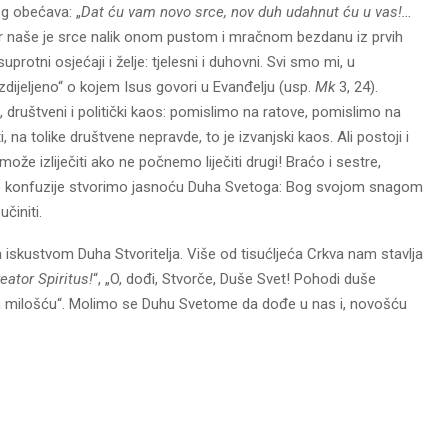
g obećava: „
Dat ću vam novo srce, nov duh udahnut ću u vas!…
er naše je srce nalik onom pustom i mračnom bezdanu iz prvih
rotni osjećaji i želje: tjelesni i duhovni. Svi smo mi, u
zdijeljeno“ o kojem Isus govori u Evanđelju (usp.
Mk
3, 24).
društveni i politički kaos: pomislimo na ratove, pomislimo na
i, na tolike društvene nepravde, to je izvanjski kaos. Ali postoji i
ože izliječiti ako ne počnemo liječiti drugi! Braćo i sestre,
e konfuzije stvorimo jasnoću Duha Svetoga: Bog svojom snagom
činiti.
 iskustvom Duha Stvoritelja. Više od tisućljeća Crkva nam stavlja
eator Spiritus!
“, „O, dođi, Stvorče, Duše Svet! Pohodi duše
kom milošću“. Molimo se Duhu Svetome da dođe u nas i, novošću