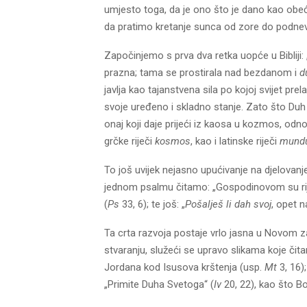
umjesto toga, da je ono što je dano kao obeć
da pratimo kretanje sunca od zore do podne
Započinjemo s prva dva retka uopće u Bibliji:
prazna; tama se prostirala nad bezdanom i
du
javlja kao tajanstvena sila po kojoj svijet pr
svoje uređeno i skladno stanje. Zato što Duh s
onaj koji daje prijeći iz kaosa u kozmos, odno
grčke riječi
kosmos
, kao i latinske riječi
mund
To još uvijek nejasno upućivanje na djelovan
jednom psalmu čitamo: „Gospodinovom su ri
(
Ps
33, 6); te još: „
Pošalješ li dah svoj
, opet n
Ta crta razvoja postaje vrlo jasna u Novom z
stvaranju, služeći se upravo slikama koje či
Jordana kod Isusova krštenja (usp.
Mt
3, 16)
„Primite Duha Svetoga“ (
Iv
20, 22), kao što 