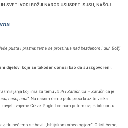
UH SVETI VODI BOŽJI NAROD USUSRET ISUSU, NAŠOJ
dama
ijaše pusta i prazna; tama se prostirala nad bezdanom i duh Božji
itani dijelovi koje se također donosi kao da su izgovoreni.
zmišljanja koji ima za temu „
Duh i Zaručnica
– Zaručnica je
usu, našoj nadi
“. Na našem ćemo putu proći kroz tri velika
i zavjet i vrijeme Crkve. Pogled će nam pritom uvijek biti uprt u
jetu nećemo se baviti „biblijskom arheologijom“. Otkrit ćemo,