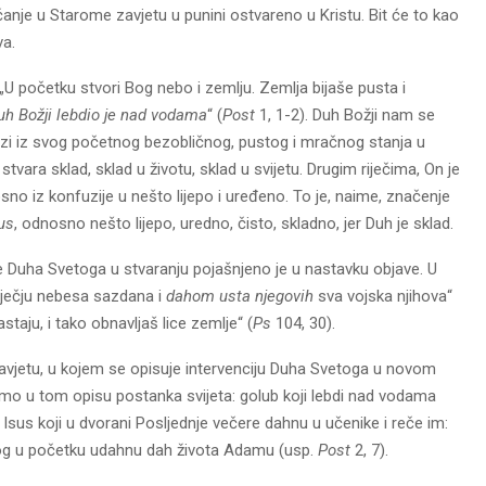
anje u Starome zavjetu u punini ostvareno u Kristu. Bit će to kao
va.
 „U početku stvori Bog nebo i zemlju. Zemlja bijaše pusta i
h Božji lebdio je nad vodama
“ (
Post
1, 1-2). Duh Božji nam se
elazi iz svog početnog bezobličnog, pustog i mračnog stanja u
tvara sklad, sklad u životu, sklad u svijetu. Drugim riječima, On je
sno iz konfuzije u nešto lijepo i uređeno. To je, naime, značenje
us
, odnosno nešto lijepo, uredno, čisto, skladno, jer Duh je sklad.
je Duha Svetoga u stvaranju pojašnjeno je u nastavku objave. U
ječju nebesa sazdana i
dahom usta njegovih
sva vojska njihova“
astaju, i tako obnavljaš lice zemlje“ (
Ps
104, 30).
avjetu, u kojem se opisuje intervenciju Duha Svetoga u novom
tamo u tom opisu postanka svijeta: golub koji lebdi nad vodama
; Isus koji u dvorani Posljednje večere dahnu u učenike i reče im:
Bog u početku udahnu dah života Adamu (usp.
Post
2, 7).