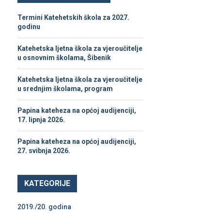
h
f
A
Termini Katehetskih škola za 2027.
o
godinu
r
R
:
Katehetska ljetna škola za vjeroučitelje
C
u osnovnim školama, Šibenik
H
Katehetska ljetna škola za vjeroučitelje
u srednjim školama, program
Papina kateheza na općoj audijenciji,
17. lipnja 2026.
Papina kateheza na općoj audijenciji,
27. svibnja 2026.
KATEGORIJE
2019./20. godina