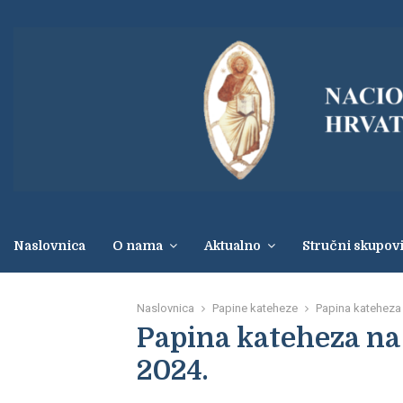
Naslovnica
O nama
Aktualno
Stručni skupov
Naslovnica
Papine kateheze
Papina kateheza n
Papina kateheza na o
2024.