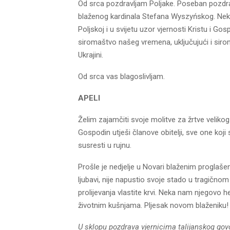
Od srca pozdravljam Poljake. Poseban pozdr
blaženog kardinala Stefana Wyszyńskog. Neka 
Poljskoj i u svijetu uzor vjernosti Kristu i 
siromaštvo našeg vremena, uključujući i s
Ukrajini.
Od srca vas blagoslivljam.
APELI
Želim zajamčiti svoje molitve za žrtve velikog
Gospodin utješi članove obitelji, sve one koj
susresti u rujnu.
Prošle je nedjelje u Novari blaženim proglaše
ljubavi, nije napustio svoje stado u tragično
prolijevanja vlastite krvi. Neka nam njegovo
životnim kušnjama. Pljesak novom blaženiku!
U sklopu pozdrava vjernicima talijanskog gov