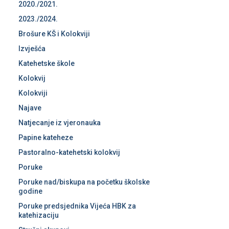
2020./2021.
2023./2024.
Brošure KŠ i Kolokviji
Izvješća
Katehetske škole
Kolokvij
Kolokviji
Najave
Natjecanje iz vjeronauka
Papine kateheze
Pastoralno-katehetski kolokvij
Poruke
Poruke nad/biskupa na početku školske
godine
Poruke predsjednika Vijeća HBK za
katehizaciju