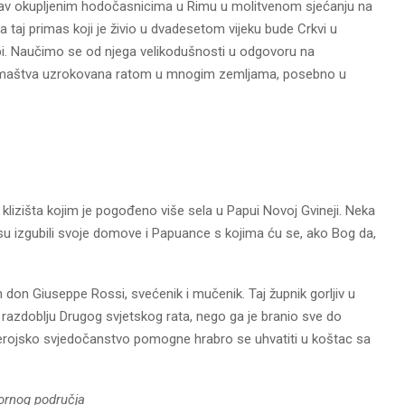
av okupljenim hodočasnicima u Rimu u molitvenom sjećanju na
taj primas koji je živio u dvadesetom vijeku bude Crkvi u
Gospi. Naučimo se od njega velikodušnosti u odgovoru na
iromaštva uzrokovana ratom u mnogim zemljama, posebno u
 klizišta kojim je pogođeno više sela u Papui Novoj Gvineji. Neka
i su izgubili svoje domove i Papuance s kojima ću se, ako Bog da,
n don Giuseppe Rossi, svećenik i mučenik. Taj župnik gorljiv u
m razdoblju Drugog svjetskog rata, nego ga je branio sve do
 herojsko svjedočanstvo pomogne hrabro se uhvatiti u koštac sa
ornog područja