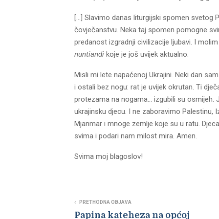
[…] Slavimo danas liturgijski spomen svetog Pav
čovječanstvu. Neka taj spomen pomogne svim
predanost izgradnji civilizacije ljubavi. I mo
nuntiandi
koje je još uvijek aktualno.
Misli mi lete napaćenoj Ukrajini. Neki dan sam 
i ostali bez nogu: rat je uvijek okrutan. Ti dje
protezama na nogama… izgubili su osmijeh. Ja
ukrajinsku djecu. I ne zaboravimo Palestinu, 
Mjanmar i mnoge zemlje koje su u ratu. Djeca
svima i podari nam milost mira. Amen.
Svima moj blagoslov!
PRETHODNA OBJAVA
Papina kateheza na općoj