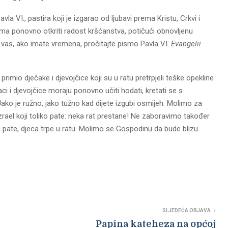
la VI., pastira koji je izgarao od ljubavi prema Kristu, Crkvi i
a ponovno otkriti radost kršćanstva, potičući obnovljenu
lim vas, ako imate vremena, pročitajte pismo Pavla VI.
Evangelii
primio dječake i djevojčice koji su u ratu pretrpjeli teške opekline
čaci i djevojčice moraju ponovno učiti hodati, kretati se s
ko je ružno, jako tužno kad dijete izgubi osmijeh. Molimo za
Izrael koji toliko pate: neka rat prestane! Ne zaboravimo također
 pate, djeca trpe u ratu. Molimo se Gospodinu da bude blizu
SLJEDEĆA OBJAVA
Papina kateheza na općoj