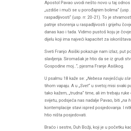
Apostol Pavao uvodi nešto novo u taj odno
„uzdiše i muči se u porođajnim bolima“ (usp.
raspadljivosti“ (usp. rr. 20-21). To je stvarno
patnje stvorenja u raspadljivosti i grijehu čo
danas kao i tada. Vidimo pustoš koju je čovj
dijelu koji ima najveći kapacitet za iskorištava
Sveti Franjo Asiški pokazuje nam izlaz, put p
slavljenja. Siromašak je htio da se iz grudi st
Gospodine moj…“, pjesma Franje Asiškog.
U psalmu 18 kaže se: „
Nebesa navješćuju sla
tihom vapaju. A u „
Svet
“ u svetoj misi svaki 
tako kažem, „trudna“ time, ali im trebaju ruke
svijetu, podsjeća nas nadalje Pavao, biti „
na h
kontemplacije stavi ispred posjedovanja. I nit
htio ništa posjedovati.
Braćo i sestre, Duh Božji, koji je u početku 