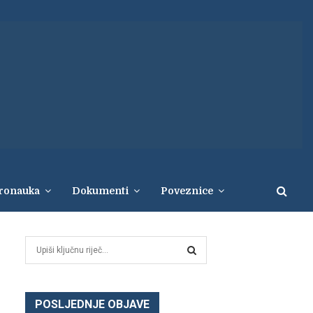
eronauka
Dokumenti
Poveznice
S
e
a
S
r
c
POSLJEDNJE OBJAVE
E