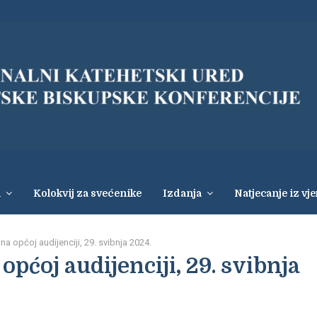
i
Kolokvij za svećenike
Izdanja
Natjecanje iz vj
a općoj audijenciji, 29. svibnja 2024.
pćoj audijenciji, 29. svibnja