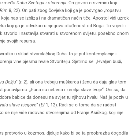
s između
Duha Svetoga i stvorenja
. On govori o svemiru koji
Rim
8, 22). On pati zbog čovjeka koji ga je podvrgao „ropstvu
st koja nas se izbliza i na dramatičan način tiče. Apostol vidi uzrok
vjeka koji ga je odvukao u njegovu otuđenost od Boga. To vrijedi i
ek stvorio i nastavlja stvarati u stvorenom svijetu, posebno onom
nje svojih resursa.
ovratka u sklad stvaralačkog Duha: to je put kontemplacije i
vorenja vine pjesma hvale Stvoritelju. Sjetimo se: „Hvaljen budi,
vu Božju
“ (r. 2), ali ona trebaju muškarca i ženu da daju glas tom
put ponavljamo: „Puna su nebesa i zemlja slave tvoje“. Oni su, da
 dobre babice da donesu na svijet tu njihovu hvalu. Naš je poziv u
valu slave njegove
“ (
Ef
1, 12). Radi se o tome da se radost
ko se nije više radovao stvorenjima od Franje Asiškog, koji nije
kaos pretvorio u kozmos, djeluje kako bi se ta preobrazba dogodila