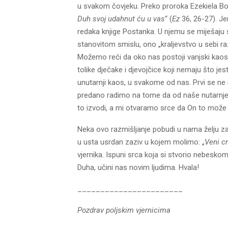
u svakom čovjeku. Preko proroka Ezekiela Bo
Duh svoj udahnut ću u vas
“ (
Ez
36, 26-27). J
redaka knjige Postanka. U njemu se miješaju sup
stanovitom smislu, ono „kraljevstvo u sebi ra
Možemo reći da oko nas postoji vanjski kaos, 
tolike dječake i djevojčice koji nemaju što jest
unutarnji kaos, u svakome od nas. Prvi se ne m
predano radimo na tome da od naše nutarnj
to izvodi, a mi otvaramo srce da On to može u
Neka ovo razmišljanje pobudi u nama želju za
u usta usrdan zaziv u kojem molimo: „
Veni cr
vjernika. Ispuni srca koja si stvorio nebes
Duha, učini nas novim ljudima. Hvala!
_______________________
Pozdrav poljskim vjernicima