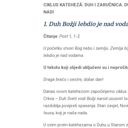
CIKLUS KATEHEZÂ: DUH I ZARUČNICA. D
NADI
1. Duh Božji lebdio je nad vo
Čitanje
:
Post
1, 1-2
U početku stvori Bog nebo i zemlju. Zemlja b
lebdio je nad vodama.
U tekstu koji slijedi uključeni su i neproč
Draga braćo i sestre, dobar dan!
Danas ovom katehezom započinjemo ciklus ra
Crkva –
Duh Sveti vodi Božji narod ususret Is
razdoblja povijesti spasenja: Stari zavjet, Nov
Isusa, koji je naša nada.
U ovim prvim katehezama o Duhu u Starom zav