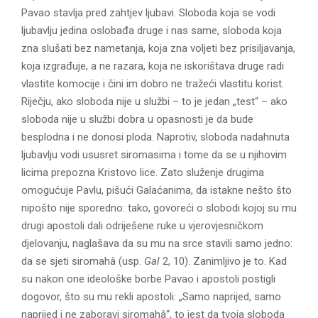
Pavao stavlja pred zahtjev ljubavi. Sloboda koja se vodi
ljubavlju jedina oslobađa druge i nas same, sloboda koja
zna slušati bez nametanja, koja zna voljeti bez prisiljavanja,
koja izgrađuje, a ne razara, koja ne iskorištava druge radi
vlastite komocije i čini im dobro ne tražeći vlastitu korist.
Riječju, ako sloboda nije u službi – to je jedan „test“ – ako
sloboda nije u službi dobra u opasnosti je da bude
besplodna i ne donosi ploda. Naprotiv, sloboda nadahnuta
ljubavlju vodi ususret siromasima i tome da se u njihovim
licima prepozna Kristovo lice. Zato služenje drugima
omogućuje Pavlu, pišući Galaćanima, da istakne nešto što
nipošto nije sporedno: tako, govoreći o slobodi kojoj su mu
drugi apostoli dali odriješene ruke u vjerovjesničkom
djelovanju, naglašava da su mu na srce stavili samo jedno:
da se sjeti siromahâ (usp.
Gal
2, 10). Zanimljivo je to. Kad
su nakon one ideološke borbe Pavao i apostoli postigli
dogovor, što su mu rekli apostoli: „Samo naprijed, samo
naprijed i ne zaboravi siromahâ“, to jest da tvoja sloboda