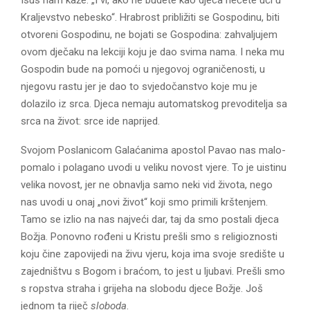
E
Kraljevstvo nebesko“. Hrabrost približiti se Gospodinu, biti
otvoreni Gospodinu, ne bojati se Gospodina: zahvaljujem
N
ovom dječaku na lekciji koju je dao svima nama. I neka mu
Gospodin bude na pomoći u njegovoj ograničenosti, u
U
njegovu rastu jer je dao to svjedočanstvo koje mu je
dolazilo iz srca. Djeca nemaju automatskog prevoditelja sa
srca na život: srce ide naprijed.
Svojom Poslanicom Galaćanima apostol Pavao nas malo-
pomalo i polagano uvodi u veliku novost vjere. To je uistinu
velika novost, jer ne obnavlja samo neki vid života, nego
nas uvodi u onaj „novi život“ koji smo primili krštenjem.
Tamo se izlio na nas najveći dar, taj da smo postali djeca
Božja. Ponovno rođeni u Kristu prešli smo s religioznosti
koju čine zapovijedi na živu vjeru, koja ima svoje središte u
zajedništvu s Bogom i braćom, to jest u ljubavi. Prešli smo
s ropstva straha i grijeha na slobodu djece Božje. Još
jednom ta riječ
sloboda
.