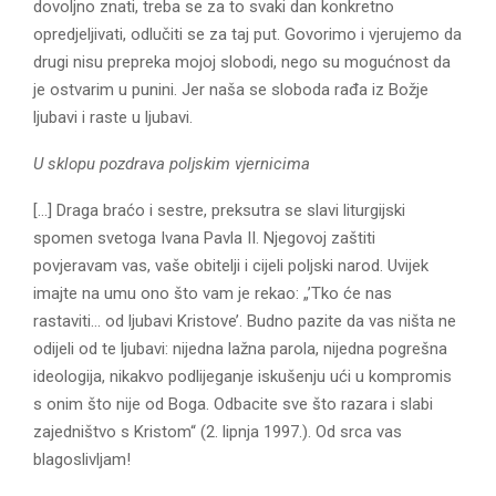
dovoljno znati, treba se za to svaki dan konkretno
opredjeljivati, odlučiti se za taj put. Govorimo i vjerujemo da
drugi nisu prepreka mojoj slobodi, nego su mogućnost da
je ostvarim u punini. Jer naša se sloboda rađa iz Božje
ljubavi i raste u ljubavi.
U sklopu pozdrava poljskim vjernicima
[…] Draga braćo i sestre, preksutra se slavi liturgijski
spomen svetoga Ivana Pavla II. Njegovoj zaštiti
povjeravam vas, vaše obitelji i cijeli poljski narod. Uvijek
imajte na umu ono što vam je rekao: „’Tko će nas
rastaviti… od ljubavi Kristove’. Budno pazite da vas ništa ne
odijeli od te ljubavi: nijedna lažna parola, nijedna pogrešna
ideologija, nikakvo podlijeganje iskušenju ući u kompromis
s onim što nije od Boga. Odbacite sve što razara i slabi
zajedništvo s Kristom“ (2. lipnja 1997.). Od srca vas
blagoslivljam!