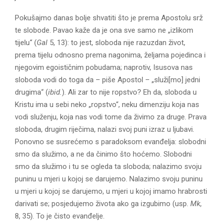
Pokušajmo danas bolje shvatiti što je prema Apostolu srž
te slobode. Pavao kaže da je ona sve samo ne „izlikom
tijelu“ (
Gal
5, 13): to jest, sloboda nije razuzdan život,
prema tijelu odnosno prema nagonima, željama pojedinca i
njegovim egoističnim pobudama; naprotiv, Isusova nas
sloboda vodi do toga da – piše Apostol – „služi[mo] jedni
drugima“ (
ibid.
). Ali zar to nije ropstvo? Eh da, sloboda u
Kristu ima u sebi neko „ropstvo“, neku dimenziju koja nas
vodi služenju, koja nas vodi tome da živimo za druge. Prava
sloboda, drugim riječima, nalazi svoj puni izraz u ljubavi.
Ponovno se susrećemo s paradoksom evanđelja: slobodni
smo da služimo, a ne da činimo što hoćemo. Slobodni
smo da služimo i tu se ogleda ta sloboda; nalazimo svoju
puninu u mjeri u kojoj se darujemo. Nalazimo svoju puninu
u mjeri u kojoj se darujemo, u mjeri u kojoj imamo hrabrosti
darivati se; posjedujemo života ako ga izgubimo (usp.
Mk
,
8, 35). To je čisto evanđelje.