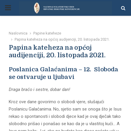
P
R
Naslovnica
Papine kateheze
I
Papina kateheza na općoj audijenciji, 20. listopada 2021.
Papina kateheza na općoj
M
audijenciji, 20. listopada 2021.
Poslanica Galaćanima – 12. Sloboda
A
se ostvaruje u ljubavi
R
Draga braćo i sestre, dobar dan!
Y
Kroz ove dane govorimo o slobodi vjere, slušajući
Poslanicu Galaćanima. No, sjetio sam se onoga što je Isus
rekao o spontanosti i slobodi djece kad je ovaj dječak tako
M
slobodno prišao i ponašao se kao da je u vlastitoj kući… A
Isus nam kaže: „I vi, ako ne budete kao djeca nećete ući u