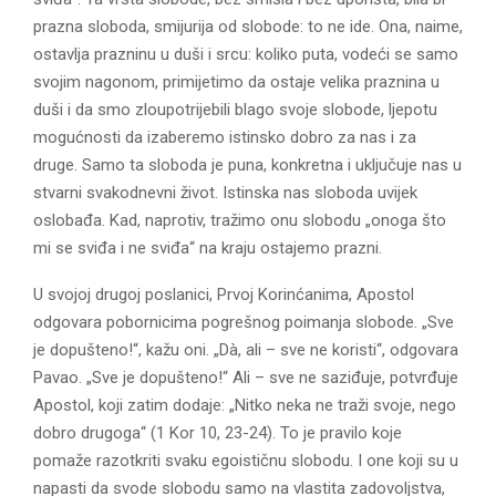
prazna sloboda, smijurija od slobode: to ne ide. Ona, naime,
ostavlja prazninu u duši i srcu: koliko puta, vodeći se samo
svojim nagonom, primijetimo da ostaje velika praznina u
duši i da smo zloupotrijebili blago svoje slobode, ljepotu
mogućnosti da izaberemo istinsko dobro za nas i za
druge. Samo ta sloboda je puna, konkretna i uključuje nas u
stvarni svakodnevni život. Istinska nas sloboda uvijek
oslobađa. Kad, naprotiv, tražimo onu slobodu „onoga što
mi se sviđa i ne sviđa“ na kraju ostajemo prazni.
U svojoj drugoj poslanici, Prvoj Korinćanima, Apostol
odgovara pobornicima pogrešnog poimanja slobode. „Sve
je dopušteno!“, kažu oni. „Dà, ali – sve ne koristi“, odgovara
Pavao. „Sve je dopušteno!“ Ali – sve ne saziđuje, potvrđuje
Apostol, koji zatim dodaje: „Nitko neka ne traži svoje, nego
dobro drugoga“ (1 Kor 10, 23-24). To je pravilo koje
pomaže razotkriti svaku egoističnu slobodu. I one koji su u
napasti da svode slobodu samo na vlastita zadovoljstva,