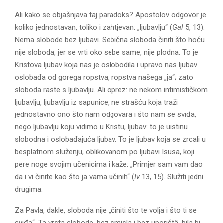
Ali kako se objašnjava taj paradoks? Apostolov odgovor je
koliko jednostavan, toliko i zahtjevan: „ljubavlju“ (
Gal
5, 13).
Nema slobode bez ljubavi. Sebična sloboda činiti što hoću
nije sloboda, jer se vrti oko sebe same, nije plodna. To je
Kristova ljubav koja nas je oslobodila i upravo nas ljubav
oslobađa od gorega ropstva, ropstva našega „ja“; zato
sloboda raste s ljubavlju. Ali oprez: ne nekom intimističkom
ljubavlju, ljubavlju iz sapunice, ne strašću koja traži
jednostavno ono što nam odgovara i što nam se sviđa,
nego ljubavlju koju vidimo u Kristu, ljubav: to je uistinu
slobodna i oslobađajuća ljubav. To je ljubav koja se zrcali u
besplatnom služenju, oblikovanom po ljubavi Isusa, koji
pere noge svojim učenicima i kaže: „Primjer sam vam dao
da i vi činite kao što ja vama učinih“ (
Iv
13, 15). Služiti jedni
drugima.
Za Pavla, dakle, sloboda nije „činiti što te volja i što ti se
sviđa“. Ta vrsta slobode, bez smisla i bez uporištâ, bila bi