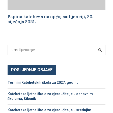
Papina kateheza na općoj audijenciji, 20.
siječnja 2021.
S
e
a
S
r
c
POSLJEDNJE OBJAVE
E
h
f
A
Termini Katehetskih škola za 2027. godinu
o
r
R
Katehetska ljetna škola za vjeroučitelje u osnovnim
:
školama, Šibenik
C
Katehetska ljetna škola za vjeroučitelje u srednjim
H