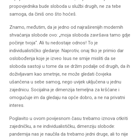
propovjednika bude sloboda u službi drugih, ne za tebe
samoga, da činiš ono što hoćeš.
Znamo, međutim, da je jedno od najraširenijih modernih
shvaćanja slobode ovo: „moja sloboda završava tamo gdje
počinje tvoja“. Ali tu nedostaje odnos! To je
individualističko gledanje. Naprotiv, onaj tko je primio dar
oslobođenja koje je izveo Isus ne smije misliti da se
sloboda sastoji u tome da se držim podalje od drugih, da ih
doživljavam kao smetnje, ne može gledati čovjeka
ušančena u sebe samog, nego uvijek uključena u jednu
zajednicu. Socijalna je dimenzija temeljna za kršćane i
omogućuje im da gledaju na opće dobro, a ne na privatni
interes.
Poglavito u ovom povijesnom času trebamo iznova otkriti
zajedničku, a ne individualističku, dimenziju slobode:
pandemija nas je naučila da trebamo jedni druge, ali to nije