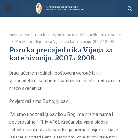
P
R
Naslovnica
Poruke nad/biskupa na početku školske godine
I
Poruka predsjednika Vijeća za katehizaciju, 2007./ 2008.
Poruka predsjednika Vijeća za
M
katehizaciju, 2007./ 2008.
Dragi učenici i roditelji, poštovani vjeroučitelji i
A
vjeroučiteljice, katehete i katehistice, sestre redovnice i
braćo svećenici!
R
Povjerovali smo Božjoj ljubavi
Y
“Mi smo upoznali ljubav koju Bog ima prema nama i
povjerovali joj” (1 Iv 4,16). Kršćanska vjera plod je
M
dubokoga iskustva ljubavi Boga prema čovjeku. Ona je
“susret s događajem, s Osobom, koja životu daje novi