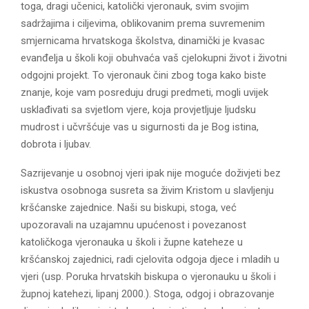
toga, dragi učenici, katolički vjeronauk, svim svojim
sadržajima i ciljevima, oblikovanim prema suvremenim
smjernicama hrvatskoga školstva, dinamički je kvasac
evanđelja u školi koji obuhvaća vaš cjelokupni život i životni
odgojni projekt. To vjeronauk čini zbog toga kako biste
znanje, koje vam posreduju drugi predmeti, mogli uvijek
usklađivati sa svjetlom vjere, koja provjetljuje ljudsku
mudrost i učvršćuje vas u sigurnosti da je Bog istina,
dobrota i ljubav.
Sazrijevanje u osobnoj vjeri ipak nije moguće doživjeti bez
iskustva osobnoga susreta sa živim Kristom u slavljenju
kršćanske zajednice. Naši su biskupi, stoga, već
upozoravali na uzajamnu upućenost i povezanost
katoličkoga vjeronauka u školi i župne kateheze u
kršćanskoj zajednici, radi cjelovita odgoja djece i mladih u
vjeri (usp. Poruka hrvatskih biskupa o vjeronauku u školi i
župnoj katehezi, lipanj 2000.). Stoga, odgoj i obrazovanje