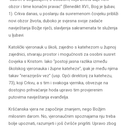
E
obzor i time konačni pravac” (Benedikt XVI., Bog je ljubav,
1). Crkva danas, u poslanju da suvremenom čovjeku približi
N
novi obzor života, duboko je svjesna svoje zadaće
naviještanja Božje riječi, slavljenja sakramenata te služenja
U
u ljubavi.
Katolički vjeronauk u školi, zajedno s katehezom u župnoj
zajednici, stvaraju prostor i mogućnosti za osobni susret
čovjeka s Kristom. Iako “postoji jasna razlika između
školskog vjeronauka i župne kateheze”, ipak je među njima
takav “nerazrješiv vez” (usp. Opći direktorij za katehezu,
73), koji Crkvu, a s tim i svakoga vjernika, obvezuje na
dostojno prihvaćanje hoda upravo tim provjerenim
putovima naviještanja evanđelja.
Kršćanska vjera ne započinje znanjem, nego Božjim
milosnim darom. No, vjeronaučnim spoznajama nju treba
bolje upoznati, razumjeti i još čvršće prigrliti. Upravo zbog