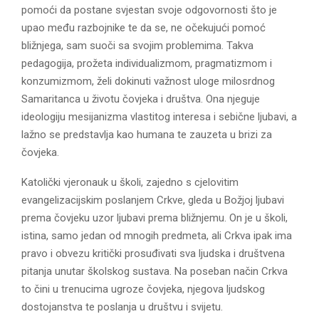
pomoći da postane svjestan svoje odgovornosti što je
upao među razbojnike te da se, ne očekujući pomoć
bližnjega, sam suoči sa svojim problemima. Takva
pedagogija, prožeta individualizmom, pragmatizmom i
konzumizmom, želi dokinuti važnost uloge milosrdnog
Samaritanca u životu čovjeka i društva. Ona njeguje
ideologiju mesijanizma vlastitog interesa i sebične ljubavi, a
lažno se predstavlja kao humana te zauzeta u brizi za
čovjeka.
Katolički vjeronauk u školi, zajedno s cjelovitim
evangelizacijskim poslanjem Crkve, gleda u Božjoj ljubavi
prema čovjeku uzor ljubavi prema bližnjemu. On je u školi,
istina, samo jedan od mnogih predmeta, ali Crkva ipak ima
pravo i obvezu kritički prosuđivati sva ljudska i društvena
pitanja unutar školskog sustava. Na poseban način Crkva
to čini u trenucima ugroze čovjeka, njegova ljudskog
dostojanstva te poslanja u društvu i svijetu.