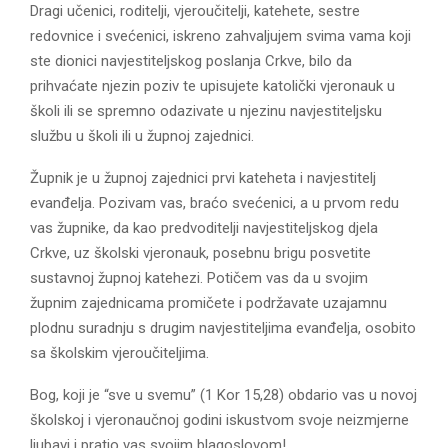
Dragi učenici, roditelji, vjeroučitelji, katehete, sestre
redovnice i svećenici, iskreno zahvaljujem svima vama koji
ste dionici navjestiteljskog poslanja Crkve, bilo da
prihvaćate njezin poziv te upisujete katolički vjeronauk u
školi ili se spremno odazivate u njezinu navjestiteljsku
službu u školi ili u župnoj zajednici.
Župnik je u župnoj zajednici prvi kateheta i navjestitelj
evanđelja. Pozivam vas, braćo svećenici, a u prvom redu
vas župnike, da kao predvoditelji navjestiteljskog djela
Crkve, uz školski vjeronauk, posebnu brigu posvetite
sustavnoj župnoj katehezi. Potičem vas da u svojim
župnim zajednicama promičete i podržavate uzajamnu
plodnu suradnju s drugim navjestiteljima evanđelja, osobito
sa školskim vjeroučiteljima.
Bog, koji je “sve u svemu” (1 Kor 15,28) obdario vas u novoj
školskoj i vjeronaučnoj godini iskustvom svoje neizmjerne
ljubavi i pratio vas svojim blagoslovom!