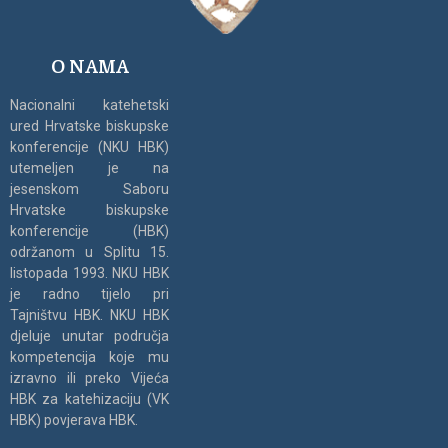
O NAMA
Nacionalni katehetski
ured Hrvatske biskupske
konferencije (NKU HBK)
utemeljen je na
jesenskom Saboru
Hrvatske biskupske
konferencije (HBK)
održanom u Splitu 15.
listopada 1993. NKU HBK
je radno tijelo pri
Tajništvu HBK. NKU HBK
djeluje unutar područja
kompetencija koje mu
izravno ili preko Vijeća
HBK za katehizaciju (VK
HBK) povjerava HBK.