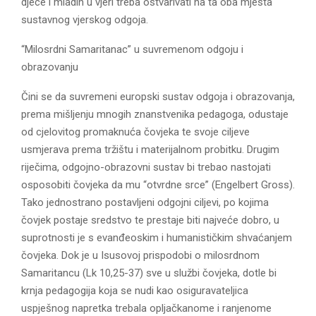
djece i mladih u vjeri treba ostvarivati na ta oba mjesta
sustavnog vjerskog odgoja.
“Milosrdni Samaritanac” u suvremenom odgoju i
obrazovanju
Čini se da suvremeni europski sustav odgoja i obrazovanja,
prema mišljenju mnogih znanstvenika pedagoga, odustaje
od cjelovitog promaknuća čovjeka te svoje ciljeve
usmjerava prema tržištu i materijalnom probitku. Drugim
riječima, odgojno-obrazovni sustav bi trebao nastojati
osposobiti čovjeka da mu “otvrdne srce” (Engelbert Gross).
Tako jednostrano postavljeni odgojni ciljevi, po kojima
čovjek postaje sredstvo te prestaje biti najveće dobro, u
suprotnosti je s evanđeoskim i humanističkim shvaćanjem
čovjeka. Dok je u Isusovoj prispodobi o milosrdnom
Samaritancu (Lk 10,25-37) sve u službi čovjeka, dotle bi
krnja pedagogija koja se nudi kao osiguravateljica
uspješnog napretka trebala opljačkanome i ranjenome