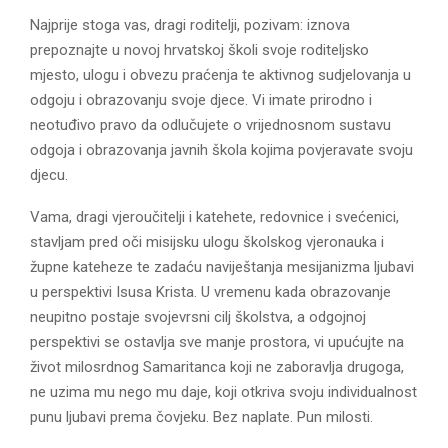
Najprije stoga vas, dragi roditelji, pozivam: iznova
prepoznajte u novoj hrvatskoj školi svoje roditeljsko
mjesto, ulogu i obvezu praćenja te aktivnog sudjelovanja u
odgoju i obrazovanju svoje djece. Vi imate prirodno i
neotuđivo pravo da odlučujete o vrijednosnom sustavu
odgoja i obrazovanja javnih škola kojima povjeravate svoju
djecu.
Vama, dragi vjeroučitelji i katehete, redovnice i svećenici,
stavljam pred oči misijsku ulogu školskog vjeronauka i
župne kateheze te zadaću naviještanja mesijanizma ljubavi
u perspektivi Isusa Krista. U vremenu kada obrazovanje
neupitno postaje svojevrsni cilj školstva, a odgojnoj
perspektivi se ostavlja sve manje prostora, vi upućujte na
život milosrdnog Samaritanca koji ne zaboravlja drugoga,
ne uzima mu nego mu daje, koji otkriva svoju individualnost
punu ljubavi prema čovjeku. Bez naplate. Pun milosti.