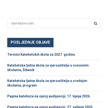
S
e
a
S
r
c
POSLJEDNJE OBJAVE
E
h
f
A
Termini Katehetskih škola za 2027. godinu
o
r
R
Katehetska ljetna škola za vjeroučitelje u osnovnim
:
školama, Šibenik
C
Katehetska ljetna škola za vjeroučitelje u srednjim
H
školama, program
Papina kateheza na općoj audijenciji, 17. lipnja 2026.
Papina kateheza na općoj audijenciji, 27. svibnja 2026.