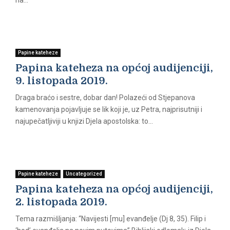
na...
Papine kateheze
Papina kateheza na općoj audijenciji,
9. listopada 2019.
Draga braćo i sestre, dobar dan! Polazeći od Stjepanova
kamenovanja pojavljuje se lik koji je, uz Petra, najprisutniji i
najupečatljiviji u knjizi Djela apostolska: to...
Papine kateheze
Uncategorized
Papina kateheza na općoj audijenciji,
2. listopada 2019.
Tema razmišljanja: “Navijesti [mu] evanđelje (Dj 8, 35). Filip i