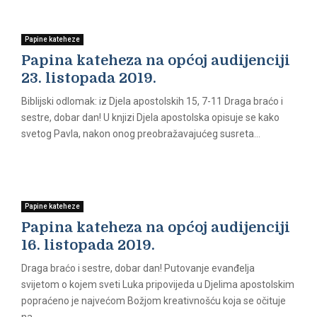
Papine kateheze
Papina kateheza na općoj audijenciji
23. listopada 2019.
Biblijski odlomak: iz Djela apostolskih 15, 7-11 Draga braćo i
sestre, dobar dan! U knjizi Djela apostolska opisuje se kako
svetog Pavla, nakon onog preobražavajućeg susreta...
Papine kateheze
Papina kateheza na općoj audijenciji
16. listopada 2019.
Draga braćo i sestre, dobar dan! Putovanje evanđelja
svijetom o kojem sveti Luka pripovijeda u Djelima apostolskim
popraćeno je najvećom Božjom kreativnošću koja se očituje