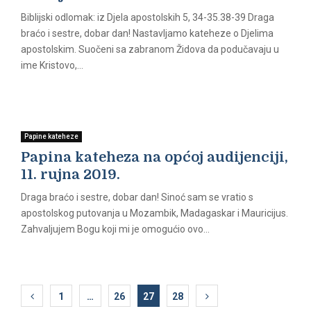
Biblijski odlomak: iz Djela apostolskih 5, 34-35.38-39 Draga
braćo i sestre, dobar dan! Nastavljamo kateheze o Djelima
apostolskim. Suočeni sa zabranom Židova da podučavaju u
ime Kristovo,...
Papine kateheze
Papina kateheza na općoj audijenciji,
11. rujna 2019.
Draga braćo i sestre, dobar dan! Sinoć sam se vratio s
apostolskog putovanja u Mozambik, Madagaskar i Mauricijus.
Zahvaljujem Bogu koji mi je omogućio ovo...
N
1
…
26
27
28