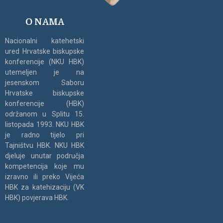
O NAMA
Nacionalni katehetski
ured Hrvatske biskupske
konferencije (NKU HBK)
utemeljen je na
jesenskom Saboru
Hrvatske biskupske
konferencije (HBK)
održanom u Splitu 15.
listopada 1993. NKU HBK
je radno tijelo pri
Tajništvu HBK. NKU HBK
djeluje unutar područja
kompetencija koje mu
izravno ili preko Vijeća
HBK za katehizaciju (VK
HBK) povjerava HBK.