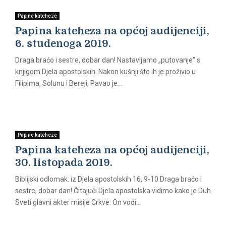
E
Papine kateheze
Papina kateheza na općoj audijenciji,
N
6. studenoga 2019.
U
Draga braćo i sestre, dobar dan! Nastavljamo „putovanje“ s
knjigom Djela apostolskih. Nakon kušnji što ih je proživio u
Filipima, Solunu i Bereji, Pavao je...
Papine kateheze
Papina kateheza na općoj audijenciji,
30. listopada 2019.
Biblijski odlomak: iz Djela apostolskih 16, 9-10 Draga braćo i
sestre, dobar dan! Čitajući Djela apostolska vidimo kako je Duh
Sveti glavni akter misije Crkve: On vodi...