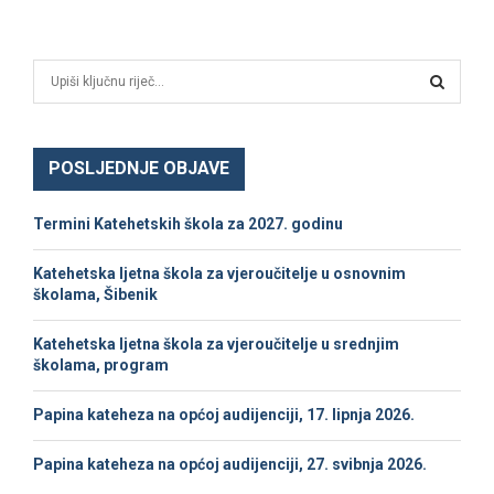
a
v
S
i
e
a
S
g
r
c
POSLJEDNJE OBJAVE
a
E
h
c
f
A
Termini Katehetskih škola za 2027. godinu
o
i
r
R
Katehetska ljetna škola za vjeroučitelje u osnovnim
:
j
školama, Šibenik
C
a
Katehetska ljetna škola za vjeroučitelje u srednjim
H
školama, program
o
b
Papina kateheza na općoj audijenciji, 17. lipnja 2026.
j
Papina kateheza na općoj audijenciji, 27. svibnja 2026.