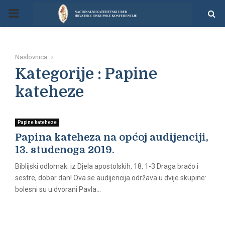
P
R
Naslovnica
I
Kategorije : Papine
kateheze
M
A
Papine kateheze
Papina kateheza na općoj audijenciji,
R
13. studenoga 2019.
Biblijski odlomak: iz Djela apostolskih, 18, 1-3 Draga braćo i
Y
sestre, dobar dan! Ova se audijencija održava u dvije skupine:
bolesni su u dvorani Pavla...
M