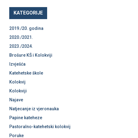
a
v
KATEGORIJE
a
2019./20. godina
2020./2021.
2023./2024.
Brošure KŠ i Kolokviji
Izvješća
Katehetske škole
Kolokvij
Kolokviji
Najave
Natjecanje iz vjeronauka
Papine kateheze
Pastoralno-katehetski kolokvij
Poruke