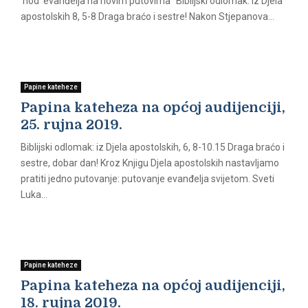
‘hod’ evanđelja na novim putovima” Biblijski odlomak: iz Djela
apostolskih 8, 5-8 Draga braćo i sestre! Nakon Stjepanova...
Papine kateheze
Papina kateheza na općoj audijenciji,
25. rujna 2019.
Biblijski odlomak: iz Djela apostolskih, 6, 8-10.15 Draga braćo i
sestre, dobar dan! Kroz Knjigu Djela apostolskih nastavljamo
pratiti jedno putovanje: putovanje evanđelja svijetom. Sveti
Luka...
Papine kateheze
Papina kateheza na općoj audijenciji,
18. rujna 2019.