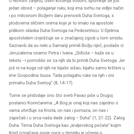
U Novom zavjetu, osim krštenja vodom, spominje se još
jedan obred –
polaganje ruku
, koji ima svrhu na vidljiv način
i po milosnom Božjem daru prenositi Duha Svetoga, s
plodovima sličnim onima koje je to imalo na apostole
prilikom silaska Duha Svetoga na Pedesetnicu. U Djelima
apostolskim izvješćuje se o značajnoj zgodi u tom smislu.
Saznavši da su neki u Samariji primili Božju riječ, poslaše iz
Jeruzalema onamo Petra i Ivana. „Siđoše – kaže se u
tekstu –i pomoliše se za njih da bi primili Duha Svetoga. Jer
još ni na koga od njih ne bijaše sišao; bijahu samo kršteni u
ime Gospodina Isusa. Tada polagahu ruke na njih i oni
primahu Duha Svetog“ (8, 14-17).
Tome se pridodaje ono što sveti Pavao piše u Drugoj
poslanici Korinćanima: „A Bog je onaj koji nas zajedno s
vama utvrđuje za Krista; on nas i pomaza, on nas i
zapečati i u srca naša dade zalog – Duha“ (1, 21-22). Zalog
Duha. Tema Duha Svetoga kao „kraljevskog pečata“ kojim
Krist označava svoje ovce u temelju je učenja o