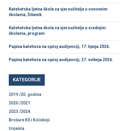
r
R
Katehetska ljetna škola za vjeroučitelje u osnovnim
:
školama, Šibenik
C
Katehetska ljetna škola za vjeroučitelje u srednjim
H
školama, program
Papina kateheza na općoj audijenciji, 17. lipnja 2026.
Papina kateheza na općoj audijenciji, 27. svibnja 2026.
KATEGORIJE
2019./20. godina
2020./2021.
2023./2024.
Brošure KŠ i Kolokviji
Izvješća