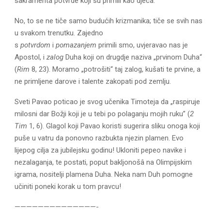
sakramenta potvrde koji su primili kao djeca.
No, to se ne tiče samo budućih krizmanika; tiče se svih nas
u svakom trenutku. Zajedno
s
potvrdom
i
pomazanjem
primili smo, uvjeravao nas je
Apostol, i
zalog
Duha koji on drugdje naziva „prvinom Duha“
(
Rim
8, 23). Moramo „potrošiti“ taj zalog, kušati te prvine, a
ne primljene darove i talente zakopati pod zemlju.
Sveti Pavao poticao je svog učenika Timoteja da „raspiruje
milosni dar Božji koji je u tebi po polaganju mojih ruku” (
2
Tim
1, 6). Glagol koji Pavao koristi sugerira sliku onoga koji
puše u vatru da ponovno razbukta njezin plamen. Evo
lijepog cilja za jubilejsku godinu! Ukloniti pepeo navike i
nezalaganja, te postati, poput bakljonošâ na Olimpijskim
igrama, nositelji plamena Duha. Neka nam Duh pomogne
učiniti poneki korak u tom pravcu!
——————————————-