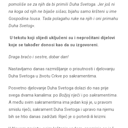
E
pomoliše se za njih da bi primili Duha Svetoga. Jer još ni
na koga od njih ne bijaše sišao; bijahu samo kršteni u ime
N
Gospodina Isusa. Tada polagahu ruke na njih i oni primahu
Duha Svetog«.
U
U tekstu koji slijedi uključeni su i nepročitani dijelovi
koje se također donosi kao da su izgovoreni.
Draga braćo i sestre, dobar dan!
Nastavljamo danas razmišljanje o prisutnosti i djelovanju
Duha Svetoga u životu Crkve po sakramentima.
Posvetno djelovanje Duha Svetoga dolazi do nas prije
svega dvama kanalima: po
Božjoj riječi
i po
sakramentima
.
A među svim sakramentima ima jedan koji je, u pravom
smislu riječi, sakrament Duha Svetoga i upravo na njemu
bih se htio danas zadržati. Riječ je o potvrdi ili krizmi.