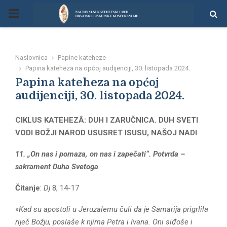
P
R
Naslovnica
Papine kateheze
I
Papina kateheza na općoj audijenciji, 30. listopada 2024.
Papina kateheza na općoj
M
audijenciji, 30. listopada 2024.
CIKLUS KATEHEZÂ: DUH I ZARUČNICA. DUH SVETI
A
VODI BOŽJI NAROD USUSRET ISUSU, NAŠOJ NADI
R
11. „On nas i pomaza, on nas i zapečati“. Potvrda –
sakrament Duha Svetoga
Y
Čitanje
:
Dj
8, 14-17
M
»Kad su apostoli u Jeruzalemu čuli da je Samarija prigrlila
riječ Božju, poslaše k njima Petra i Ivana. Oni siđoše i