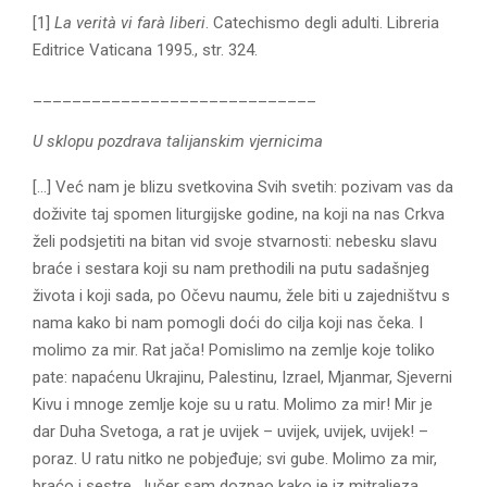
[1]
La verità vi farà liberi
. Catechismo degli adulti. Libreria
Editrice Vaticana 1995., str. 324.
_____________________________
U sklopu pozdrava talijanskim vjernicima
[…] Već nam je blizu svetkovina Svih svetih: pozivam vas da
doživite taj spomen liturgijske godine, na koji na nas Crkva
želi podsjetiti na bitan vid svoje stvarnosti: nebesku slavu
braće i sestara koji su nam prethodili na putu sadašnjeg
života i koji sada, po Očevu naumu, žele biti u zajedništvu s
nama kako bi nam pomogli doći do cilja koji nas čeka. I
molimo za mir. Rat jača! Pomislimo na zemlje koje toliko
pate: napaćenu Ukrajinu, Palestinu, Izrael, Mjanmar, Sjeverni
Kivu i mnoge zemlje koje su u ratu. Molimo za mir! Mir je
dar Duha Svetoga, a rat je uvijek – uvijek, uvijek, uvijek! –
poraz. U ratu nitko ne pobjeđuje; svi gube. Molimo za mir,
braćo i sestre. Jučer sam doznao kako je iz mitraljeza