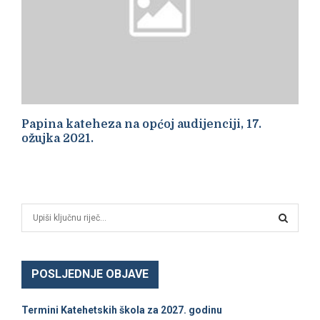
Papina kateheza na općoj audijenciji, 17.
ožujka 2021.
S
e
a
S
r
c
POSLJEDNJE OBJAVE
E
h
f
A
Termini Katehetskih škola za 2027. godinu
o