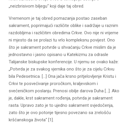
„neizbrisivom biljegu“ koji daje taj obred.
Vremenom je taj obred pomazanja postao zaseban
sakrament, poprimajući različite oblike i sadržaje u raznim
razdobljima i različitim obredima Crkve. Ovo nije ni vrijeme
ni mjesto da se prolazi tu vrlo kompleksnu povijest. Ono
što je sakrament potvrde u shvaćanju Crkve mislim da je
jednostavno i jasno opisano u Katekizmu za odrasle
Talijanske biskupske konferencije. U njemu se ovako kaže:
„Potvrda je za svakog vjernika ono što je za cijelu Crkvu
bila Pedesetnica. […] Ona jača krsno pritjelovljenje Kristu i
Crkvi te posvećivanje proročkom, kraljevskom i
svećeničkom poslanju. Prenosi obilje darova Duha […]. Ako
je, dakle, krst sakrament rođenja, potvrda je sakrament
rasta. Upravo zato je to ujedno sakrament svjedočenja,
zato što je ovo potonje tijesno povezano sa zrelošću
kršćanskoga života“ [1].