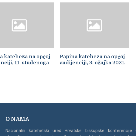
a kateheza na općoj
Papina kateheza na općoj
nciji, 11. studenoga
audijenciji, 3. ožujka 2021.
O NAMA
Nacionalni katehetski ured Hrvatske biskupske konferencije