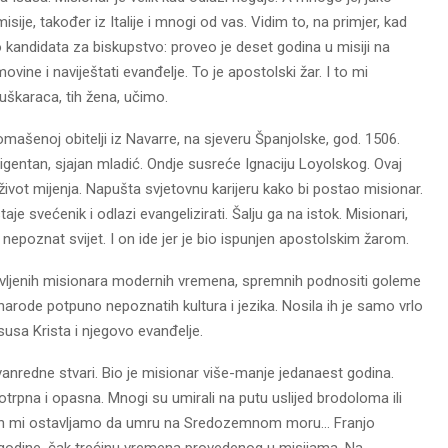
sije, također iz Italije i mnogi od vas. Vidim to, na primjer, kad
 kandidata za biskupstvo: proveo je deset godina u misiji na
vine i naviještati evanđelje. To je apostolski žar. I to mi
uškaraca, tih žena, učimo.
omašenoj obitelji iz Navarre, na sjeveru Španjolske, god. 1506.
eligentan, sjajan mladić. Ondje susreće Ignaciju Loyolskog. Ovaj
život mijenja. Napušta svjetovnu karijeru kako bi postao misionar.
je svećenik i odlazi evangelizirati. Šalju ga na istok. Misionari,
 nepoznat svijet. I on ide jer je bio ispunjen apostolskim žarom.
evljenih misionara modernih vremena, spremnih podnositi goleme
 narode potpuno nepoznatih kultura i jezika. Nosila ih je samo vrlo
usa Krista i njegovo evanđelje.
vanredne stvari. Bio je misionar više-manje jedanaest godina.
trpna i opasna. Mnogi su umirali na putu uslijed brodoloma ili
jer ih mi ostavljamo da umru na Sredozemnom moru… Franjo
ol godine, čak trećinu vremena provedenog u misijama. Na