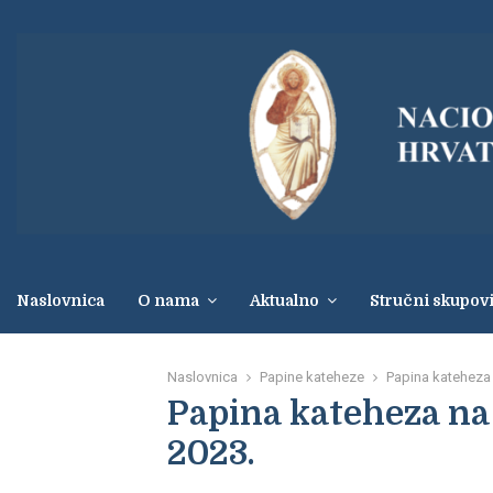
Naslovnica
O nama
Aktualno
Stručni skupov
Naslovnica
Papine kateheze
Papina kateheza n
Papina kateheza na o
2023.