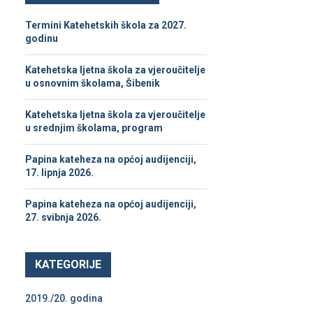
h
f
A
Termini Katehetskih škola za 2027.
o
godinu
r
R
:
Katehetska ljetna škola za vjeroučitelje
C
u osnovnim školama, Šibenik
H
Katehetska ljetna škola za vjeroučitelje
u srednjim školama, program
Papina kateheza na općoj audijenciji,
17. lipnja 2026.
Papina kateheza na općoj audijenciji,
27. svibnja 2026.
KATEGORIJE
2019./20. godina