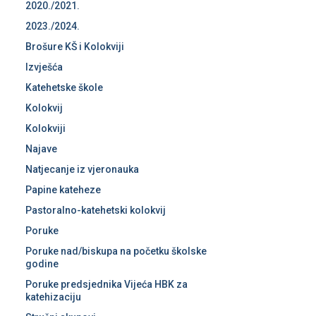
2020./2021.
2023./2024.
Brošure KŠ i Kolokviji
Izvješća
Katehetske škole
Kolokvij
Kolokviji
Najave
Natjecanje iz vjeronauka
Papine kateheze
Pastoralno-katehetski kolokvij
Poruke
Poruke nad/biskupa na početku školske
godine
Poruke predsjednika Vijeća HBK za
katehizaciju