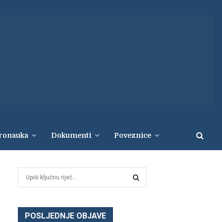
eronauka
Dokumenti
Poveznice
S
e
a
S
r
c
POSLJEDNJE OBJAVE
E