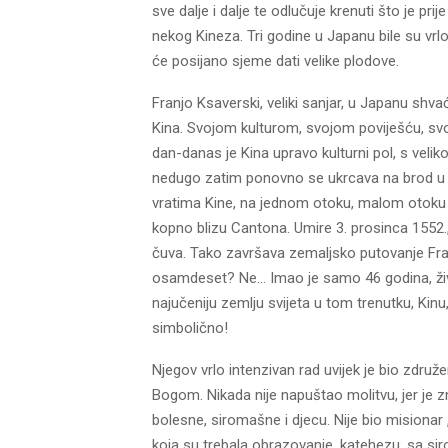
sve dalje i dalje te odlučuje krenuti što je 
nekog Kineza. Tri godine u Japanu bile su vrlo
će posijano sjeme dati velike plodove.
Franjo Ksaverski, veliki sanjar, u Japanu shva
Kina. Svojom kulturom, svojom poviješću, svo
dan-danas je Kina upravo kulturni pol, s veli
nedugo zatim ponovno se ukrcava na brod u n
vratima Kine, na jednom otoku, malom otoku 
kopno blizu Cantona. Umire 3. prosinca 1552.
čuva. Tako završava zemaljsko putovanje Fran
osamdeset? Ne… Imao je samo 46 godina, život 
najučeniju zemlju svijeta u tom trenutku, Kinu
simbolično!
Njegov vrlo intenzivan rad uvijek je bio zdru
Bogom. Nikada nije napuštao molitvu, jer je z
bolesne, siromašne i djecu. Nije bio misionar „
koja su trebala obrazovanje, katehezu, sa si