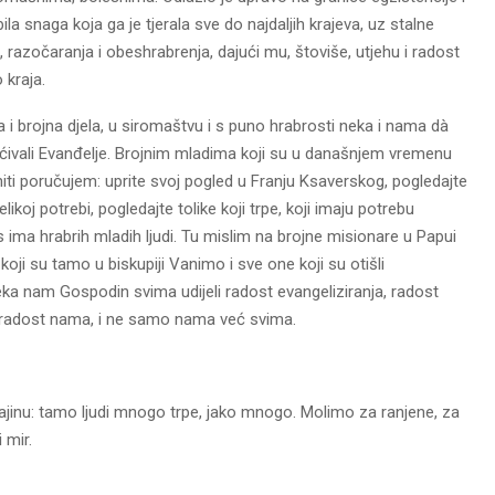
 bila snaga koja ga je tjerala sve do najdaljih krajeva, uz stalne
 razočaranja i obeshrabrenja, dajući mu, štoviše, utjehu i radost
 kraja.
ka i brojna djela, u siromaštvu i s puno hrabrosti neka i nama dà
ešćivali Evanđelje. Brojnim mladima koji su u današnjem vremenu
iti poručujem: uprite svoj pogled u Franju Ksaverskog, pogledajte
likoj potrebi, pogledajte tolike koji trpe, koji imaju potrebu
as ima hrabrih mladih ljudi. Tu mislim na brojne misionare u Papui
koji su tamo u biskupiji Vanimo i sve one koji su otišli
ka nam Gospodin svima udijeli radost evangeliziranja, radost
i radost nama, i ne samo nama već svima.
ajinu: tamo ljudi mnogo trpe, jako mnogo. Molimo za ranjene, za
 mir.