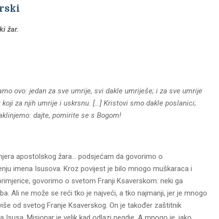
rski
i žar.
o ovo: jedan za sve umrije, svi dakle umriješe; i za sve umrije
 koji za njih umrije i uskrsnu.
[…] Kristovi smo dakle poslanici;
klinjemo: dajte, pomirite se s Bogom!
rimjera apostolskog žara… podsjećam da govorimo o
enju imena Isusova. Kroz povijest je bilo mnogo muškaraca i
, primjerice, govorimo o svetom Franji Ksaverskom: neki ga
Ali ne može se reći tko je najveći, a tko najmanji, jer je mnogo
više od svetog Franje Ksaverskog. On je također zaštitnik
ta Isusa. Misionar je velik kad odlazi negdje. A mnogo je, jako