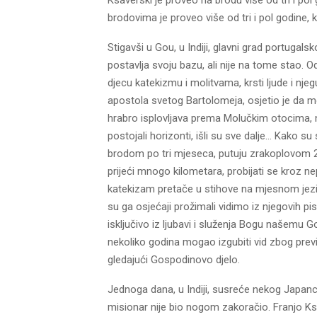
brodovima je proveo više od tri i pol godine, k
Stigavši u Gou, u Indiji, glavni grad portugals
postavlja svoju bazu, ali nije na tome stao. O
djecu katekizmu i molitvama, krsti ljude i nje
apostola svetog Bartolomeja, osjetio je da mo
hrabro isplovljava prema Molučkim otocima, n
postojali horizonti, išli su sve dalje… Kako su 
brodom po tri mjeseca, putuju zrakoplovom 24
prijeći mnogo kilometara, probijati se kroz
katekizam pretače u stihove na mjesnom jeziku
su ga osjećaji prožimali vidimo iz njegovih pi
isključivo iz ljubavi i služenja Bogu našemu G
nekoliko godina mogao izgubiti vid zbog previ
gledajući Gospodinovo djelo.
Jednoga dana, u Indiji, susreće nekog Japanca,
misionar nije bio nogom zakoračio. Franjo Ksa