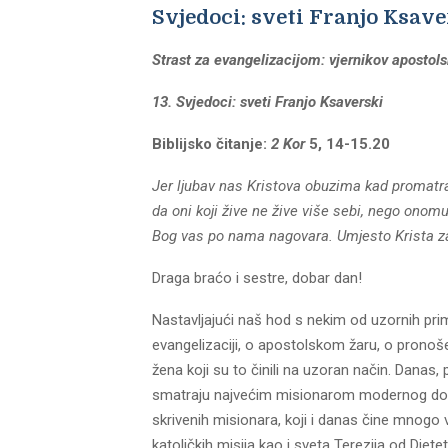
Svjedoci: sveti Franjo Ksave
Strast za evangelizacijom: vjernikov apostolsk
13.
Svjedoci: sveti Franjo Ksaverski
Biblijsko čitanje:
2 Kor
5, 14-15.20
Jer ljubav nas Kristova obuzima kad promatram
da oni koji žive ne žive više sebi, nego onomu
Bog vas po nama nagovara. Umjesto Krista za
Draga braćo i sestre, dobar dan!
Nastavljajući naš hod s nekim od uzornih p
evangelizaciji, o apostolskom žaru, o pronoš
žena koji su to činili na uzoran način. Danas
smatraju najvećim misionarom modernog doba. 
skrivenih misionara, koji i danas čine mnogo 
katoličkih misija kao i sveta Terezija od Djete