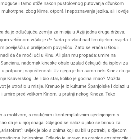
prije moguće i tamo stiže nakon pustolovnog putovanja džunkom
 mukotrpne, zbog klime, otporâ i nepoznavanja jezika, ali i ovdje
ća da je odlučujuća zemlja za misiju u Aziji jedna druga država:
jom veličinom vršila je
de facto
prevlast nad tim dijelom svijeta. I
kom poviješću, s prelijepom poviješću. Zato se vraća u Gou i
adi da će moći ući u Kinu. Ali plan mu propada: umire na
Sancianu, nadomak kineske obale uzalud čekajući da isplovi za
, u potpunoj napuštenosti. Uz njega je bio samo neki Kinez da ga
je Ksaverskog. Je li bio star, koliko je godina imao? Možda
je utrošio u misije. Krenuo je iz kulturne Španjolske i dolazi u
, i umire pred velikom Kinom, u pratnji nekog Kineza. Tako
žen s molitvom, s mističnim i kontemplativnim sjedinjenjem s
nao da je u njoj snaga. Gdjegod se nalazio jako se brinuo za
aristokrat“: uvijek je bio s onima koji su bili u potrebi, s djecom
romašnima, bolesnima. Odlazio je upravo na granice egzistencije i