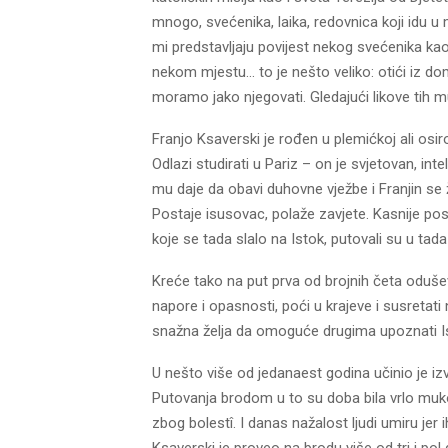
mnogo, svećenika, laika, redovnica koji idu u mi
mi predstavljaju povijest nekog svećenika kao
nekom mjestu… to je nešto veliko: otići iz domo
moramo jako njegovati. Gledajući likove tih m
Franjo Ksaverski je rođen u plemićkoj ali osir
Odlazi studirati u Pariz – on je svjetovan, int
mu daje da obavi duhovne vježbe i Franjin se 
Postaje isusovac, polaže zavjete. Kasnije posta
koje se tada slalo na Istok, putovali su u tada
Kreće tako na put prva od brojnih četa oduš
napore i opasnosti, poći u krajeve i susretati
snažna želja da omoguće drugima upoznati Is
U nešto više od jedanaest godina učinio je iz
Putovanja brodom u to su doba bila vrlo muko
zbog bolestî. I danas nažalost ljudi umiru 
Ksaverski je proveo na brodu više od tri i p