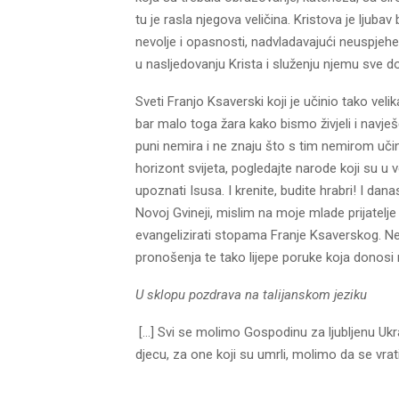
tu je rasla njegova veličina. Kristova je ljubav
nevolje i opasnosti, nadvladavajući neuspjehe,
u nasljedovanju Krista i služenju njemu sve do
Sveti Franjo Ksaverski koji je učinio tako veli
bar malo toga žara kako bismo živjeli i navj
puni nemira i ne znaju što s tim nemirom učin
horizont svijeta, pogledajte narode koji su u ve
upoznati Isusa. I krenite, budite hrabri! I dan
Novoj Gvineji, mislim na moje mlade prijatelje 
evangelizirati stopama Franje Ksaverskog. Ne
pronošenja te tako lijepe poruke koja donos
U sklopu pozdrava na talijanskom jeziku
[…] Svi se molimo Gospodinu za ljubljenu Ukr
djecu, za one koji su umrli, molimo da se vrati