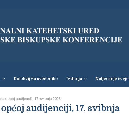
i
Kolokvij za svećenike
Izdanja
Natjecanje iz vj
a općoj audijenciji, 17. svibnja 2023.
pćoj audijenciji, 17. svibnja