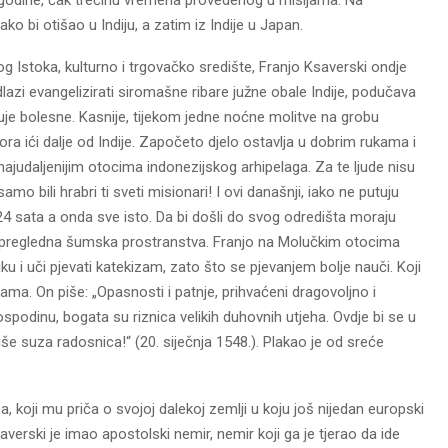
ako bi otišao u Indiju, a zatim iz Indije u Japan.
kog Istoka, kulturno i trgovačko središte, Franjo Ksaverski ondje
dlazi evangelizirati siromašne ribare južne obale Indije, podučava
guje bolesne. Kasnije, tijekom jedne noćne molitve na grobu
ra ići dalje od Indije. Započeto djelo ostavlja u dobrim rukama i
ajudaljenijim otocima indonezijskog arhipelaga. Za te ljude nisu
samo bili hrabri ti sveti misionari! I ovi današnji, iako ne putuju
 sata a onda sve isto. Da bi došli do svog odredišta moraju
 nepregledna šumska prostranstva. Franjo na Molučkim otocima
 i uči pjevati katekizam, zato što se pjevanjem bolje nauči. Koji
sama. On piše: „Opasnosti i patnje, prihvaćeni dragovoljno i
ospodinu, bogata su riznica velikih duhovnih utjeha. Ovdje bi se u
še suza radosnica!“ (20. siječnja 1548.). Plakao je od sreće
 koji mu priča o svojoj dalekoj zemlji u koju još nijedan europski
verski je imao apostolski nemir, nemir koji ga je tjerao da ide