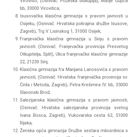
Virovitici, (Osnivač: Požeška biskupija), Matije Gupca
bb, 33000 Virovitica;
Isusovačka klasična gimnazija s pravom javnosti u
Osijeku, (Osnivač: Hrvatska pokrajina družbe Isusove,
Zagreb), Trg V. Lisinskog 1, 31000 Osijek;
Franjevačka klasična gimnazija u Sinju s pravom
javnosti (Osnivač: Franjevačka provincija Presvetog
Otkupitelja, Split), Ulica franjevačke klasične gimnazije
22, 21230 Sinj;
Klasična gimnazija fra Marijana Lanosovića s pravom
javnosti, (Osnivač: Hrvatska franjevačka provincija sv.
Ćirila i Metoda, Zagreb), Petra Krešimira IV. bb, 35000
Slavonski Brod;
Salezijanska klasična gimnazija s pravom javnosti,
(Osnivač: Hrvatska salezijanska provincija svetog
Ivana Bosca, Zagreb), Vukovarska cesta 62, 51000
Rijeka;
Ženska opća gimnazija Družbe sestara milosrdnica s