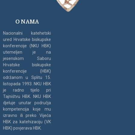
O NAMA
Nacionalni katehetski
ured Hrvatske biskupske
konferencije (NKU HBK)
utemeljen je na
jesenskom Saboru
Hrvatske biskupske
konferencije (HBK)
održanom u Splitu 15.
listopada 1993. NKU HBK
je radno tijelo pri
Tajništvu HBK. NKU HBK
djeluje unutar područja
kompetencija koje mu
izravno ili preko Vijeća
HBK za katehizaciju (VK
HBK) povjerava HBK.