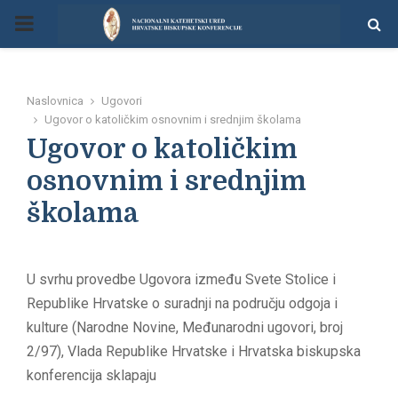
P
R
Naslovnica
Ugovori
I
Ugovor o katoličkim osnovnim i srednjim školama
Ugovor o katoličkim
M
osnovnim i srednjim
školama
A
R
U svrhu provedbe Ugovora između Svete Stolice i
Republike Hrvatske o suradnji na području odgoja i
Y
kulture (Narodne Novine, Međunarodni ugovori, broj
2/97), Vlada Republike Hrvatske i Hrvatska biskupska
M
konferencija sklapaju