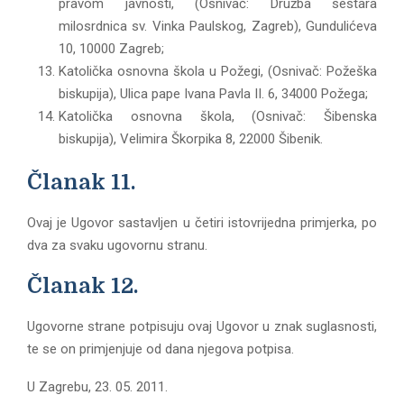
pravom javnosti, (Osnivač: Družba sestara
milosrdnica sv. Vinka Paulskog, Zagreb), Gundulićeva
10, 10000 Zagreb;
Katolička osnovna škola u Požegi, (Osnivač: Požeška
biskupija), Ulica pape Ivana Pavla II. 6, 34000 Požega;
Katolička osnovna škola, (Osnivač: Šibenska
biskupija), Velimira Škorpika 8, 22000 Šibenik.
Članak 11.
Ovaj je Ugovor sastavljen u četiri istovrijedna primjerka, po
dva za svaku ugovornu stranu.
Članak 12.
Ugovorne strane potpisuju ovaj Ugovor u znak suglasnosti,
te se on primjenjuje od dana njegova potpisa.
U Zagrebu, 23. 05. 2011.