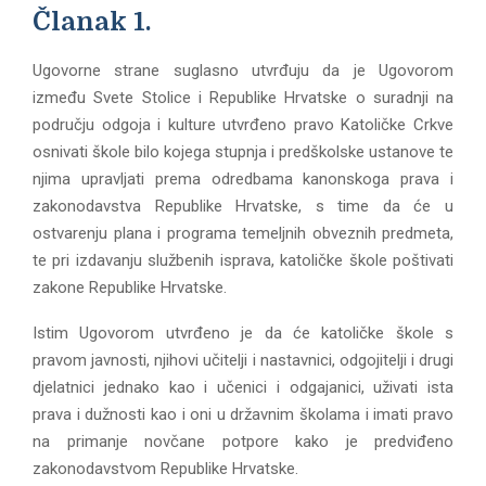
E
Članak 1.
N
Ugovorne strane suglasno utvrđuju da je Ugovorom
između Svete Stolice i Republike Hrvatske o suradnji na
U
području odgoja i kulture utvrđeno pravo Katoličke Crkve
osnivati škole bilo kojega stupnja i predškolske ustanove te
njima upravljati prema odredbama kanonskoga prava i
zakonodavstva Republike Hrvatske, s time da će u
ostvarenju plana i programa temeljnih obveznih predmeta,
te pri izdavanju službenih isprava, katoličke škole poštivati
zakone Republike Hrvatske.
Istim Ugovorom utvrđeno je da će katoličke škole s
pravom javnosti, njihovi učitelji i nastavnici, odgojitelji i drugi
djelatnici jednako kao i učenici i odgajanici, uživati ista
prava i dužnosti kao i oni u državnim školama i imati pravo
na primanje novčane potpore kako je predviđeno
zakonodavstvom Republike Hrvatske.