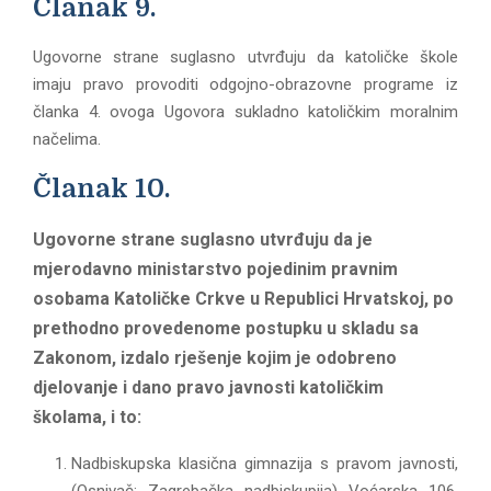
Članak 9.
Ugovorne strane suglasno utvrđuju da katoličke škole
imaju pravo provoditi odgojno-obrazovne programe iz
članka 4. ovoga Ugovora sukladno katoličkim moralnim
načelima.
Članak 10.
Ugovorne strane suglasno utvrđuju da je
mjerodavno ministarstvo pojedinim pravnim
osobama Katoličke Crkve u Republici Hrvatskoj, po
prethodno provedenome postupku u skladu sa
Zakonom, izdalo rješenje kojim je odobreno
djelovanje i dano pravo javnosti katoličkim
školama, i to:
Nadbiskupska klasična gimnazija s pravom javnosti,
(Osnivač: Zagrebačka nadbiskupija) Voćarska 106,