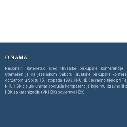
O NAMA
Nacionalni katehetski ured Hrvatske biskupske konferencije
utemeljen je na jesenskom Saboru Hrvatske biskupske konfere
održanom u Splitu 15. listopada 1993. NKU HBK je radno tijelo pri Ta
NKU HBK djeluje unutar područja kompetencija koje mu izravno ili 
HBK za katehizaciju (VK HBK) povjerava HBK.