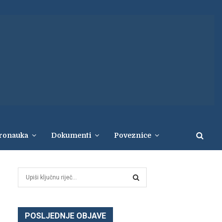
eronauka
Dokumenti
Poveznice
S
e
a
S
r
c
POSLJEDNJE OBJAVE
E