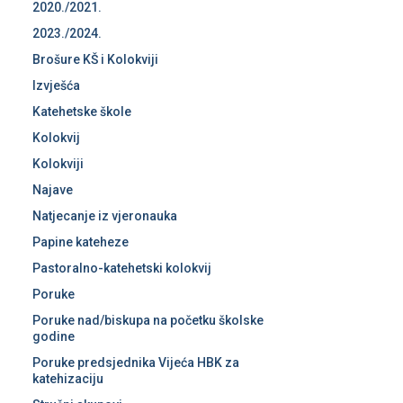
2020./2021.
2023./2024.
Brošure KŠ i Kolokviji
Izvješća
Katehetske škole
Kolokvij
Kolokviji
Najave
Natjecanje iz vjeronauka
Papine kateheze
Pastoralno-katehetski kolokvij
Poruke
Poruke nad/biskupa na početku školske
godine
Poruke predsjednika Vijeća HBK za
katehizaciju