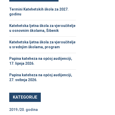
h
f
A
Termini Katehetskih škola za 2027.
o
godinu
r
R
:
Katehetska ljetna škola za vjeroučitelje
C
u osnovnim školama, Šibenik
H
Katehetska ljetna škola za vjeroučitelje
u srednjim školama, program
Papina kateheza na općoj audijenciji,
17. lipnja 2026.
Papina kateheza na općoj audijenciji,
27. svibnja 2026.
KATEGORIJE
2019./20. godina