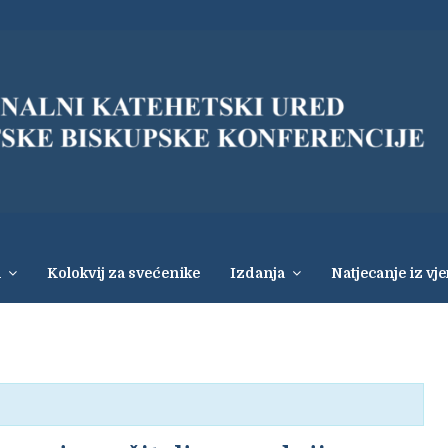
i
Kolokvij za svećenike
Izdanja
Natjecanje iz vj