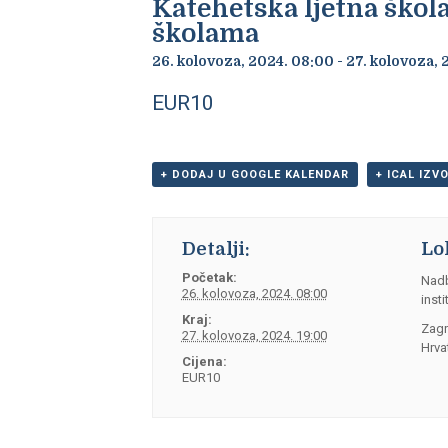
Katehetska ljetna škola
školama
26. kolovoza, 2024. 08:00
-
27. kolovoza, 
EUR10
+ DODAJ U GOOGLE KALENDAR
+ ICAL IZV
Detalji:
Lo
Početak:
Nadb
26. kolovoza, 2024. 08:00
insti
Kraj:
Zag
27. kolovoza, 2024. 19:00
Hrva
Cijena:
EUR10