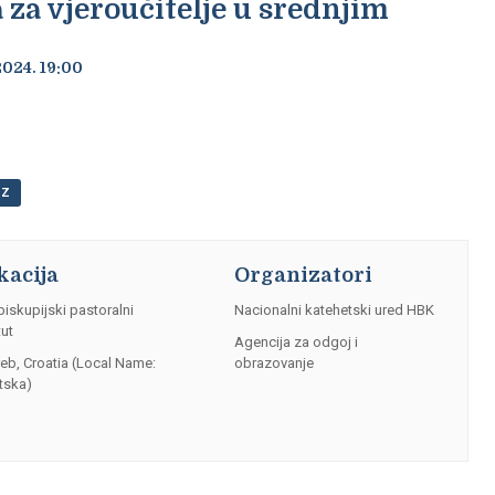
 za vjeroučitelje u srednjim
2024. 19:00
OZ
kacija
Organizatori
iskupijski pastoralni
Nacionalni katehetski ured HBK
tut
Agencija za odgoj i
reb
,
Croatia (Local Name:
obrazovanje
tska)