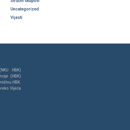
Stručni skupovi
Uncategorized
Vijesti
 (NKU HBK)
ncije (HBK)
jništvu HBK.
preko Vijeća